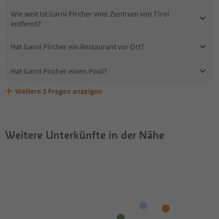
Wie weit ist Garni Pircher vom Zentrum von Tirol
entfernt?
Hat Garni Pircher ein Restaurant vor Ort?
Hat Garni Pircher einen Pool?
Weitere
3
Fragen anzeigen
Erhalten die Gäste von Garni Pircher einen Südtirol
Sind Haustiere in der Unterkunft Garni Pircher erlaubt?
Welche Services bietet Garni Pircher?
Guestpass?
Weitere Unterkünfte in der Nähe