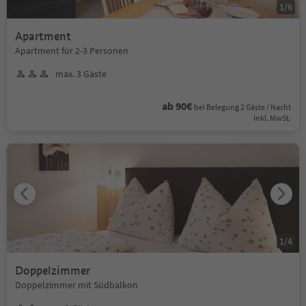
1
/
6
Apartment
Apartment für 2-3 Personen
max. 3 Gäste
ab 90€
bei Belegung 2 Gäste / Nacht
Inkl. MwSt.
1
/
4
Doppelzimmer
Doppelzimmer mit Südbalkon