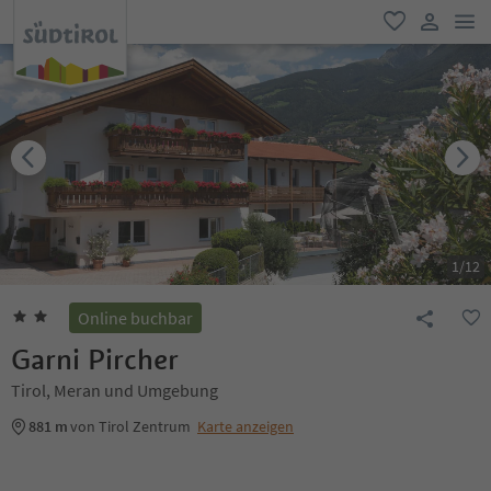
men
favorit
user lin
1
/
12
Online buchbar
Garni Pircher
Tirol, Meran und Umgebung
881 m
von Tirol Zentrum
Karte anzeigen