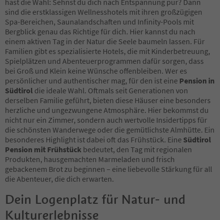
hast die Wahl: Sehnst du dich nach Entspannung pur? Dann
38
sind die erstklassigen Wellnesshotels mit ihren großzügigen
39
Spa-Bereichen, Saunalandschaften und Infinity-Pools mit
40
Bergblick genau das Richtige für dich. Hier kannst du nach
41
einem aktiven Tag in der Natur die Seele baumeln lassen. Für
42
Familien gibt es spezialisierte Hotels, die mit Kinderbetreuung,
43
Spielplätzen und Abenteuerprogrammen dafür sorgen, dass
44
bei Groß und Klein keine Wünsche offenbleiben. Wer es
45
persönlicher und authentischer mag, für den ist eine
Pension in
46
Südtirol
die ideale Wahl. Oftmals seit Generationen von
47
derselben Familie geführt, bieten diese Häuser eine besonders
48
herzliche und ungezwungene Atmosphäre. Hier bekommst du
49
nicht nur ein Zimmer, sondern auch wertvolle Insidertipps für
50
die schönsten Wanderwege oder die gemütlichste Almhütte. Ein
51
besonderes Highlight ist dabei oft das Frühstück. Eine
Südtirol
52
Pension mit Frühstück
bedeutet, den Tag mit regionalen
53
Produkten, hausgemachten Marmeladen und frisch
54
gebackenem Brot zu beginnen – eine liebevolle Stärkung für all
55
die Abenteuer, die dich erwarten.
56
57
Dein Logenplatz für Natur- und
58
Kulturerlebnisse
59