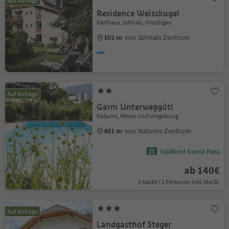
Auf Anfrage
Residence Weisskugel
Karthaus, Schnals, Vinschgau
102 m
von Schnals Zentrum
Auf Anfrage
Garni Unterweggütl
Naturns, Meran und Umgebung
481 m
von Naturns Zentrum
Südtirol Guest Pass
ab 140€
1 Nacht / 2 Personen Inkl. MwSt.
Auf Anfrage
Landgasthof Steger