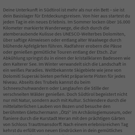
60
61
Deine Unterkunft in Südtirol ist mehr als nur ein Bett – sie ist
62
dein Basislager für Entdeckungsreisen. Von hier aus startest du
63
jeden Tag in ein neues Erlebnis. Im Sommer locken über 16.000
64
Kilometer markierte Wanderwege, die dich durch die
65
atemberaubende Kulisse des UNESCO-Welterbes Dolomiten,
66
über saftige Almwiesen oder entlang alter Waalwege durch
67
blühende Apfelgärten führen. Radfahrer erobern die Pässe
68
oder genießen gemütliche Touren entlang der Etsch. Zur
69
Abkühlung springst du in einen der kristallklaren Badeseen wie
70
den Kalterer See. Im Winter verwandelt sich die Landschaft in
71
ein weißes Paradies. Weltbekannte Skigebiete wie jene von
72
Dolomiti Superski bieten perfekt präparierte Pisten für jedes
73
Niveau. Abseits des Trubels kannst du beim
74
Schneeschuhwandern oder Langlaufen die Stille der
75
verschneiten Wälder genießen. Doch Südtirol begeistert nicht
76
nur mit Natur, sondern auch mit Kultur. Schlendere durch die
77
mittelalterlichen Lauben von Bozen und besuche den
78
berühmten Gletschermann „Ötzi“ im Archäologiemuseum, oder
79
flaniere durch die Kurstadt Meran mit den prächtigen Gärten
80
von Schloss Trauttmansdorff. Nach einem erlebnisreichen Tag
81
kehrst du erfüllt von neuen Eindrücken in dein gemütliches
82