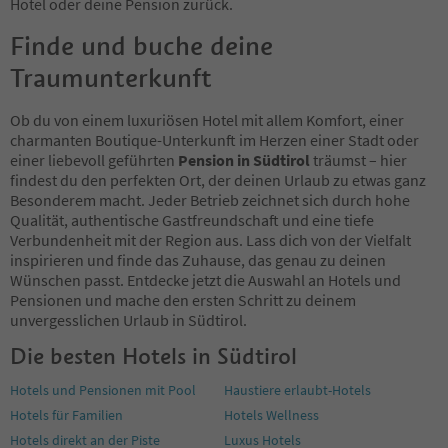
Hotel oder deine Pension zurück.
83
84
Finde und buche deine
85
Traumunterkunft
86
87
88
Ob du von einem luxuriösen Hotel mit allem Komfort, einer
89
charmanten Boutique-Unterkunft im Herzen einer Stadt oder
90
einer liebevoll geführten
Pension in Südtirol
träumst – hier
91
findest du den perfekten Ort, der deinen Urlaub zu etwas ganz
92
Besonderem macht. Jeder Betrieb zeichnet sich durch hohe
93
Qualität, authentische Gastfreundschaft und eine tiefe
94
Verbundenheit mit der Region aus. Lass dich von der Vielfalt
95
inspirieren und finde das Zuhause, das genau zu deinen
96
Wünschen passt. Entdecke jetzt die Auswahl an Hotels und
97
Pensionen und mache den ersten Schritt zu deinem
98
unvergesslichen Urlaub in Südtirol.
99
Die besten Hotels in Südtirol
100
101
Hotels und Pensionen mit Pool
Haustiere erlaubt-Hotels
102
Hotels für Familien
Hotels Wellness
103
104
Hotels direkt an der Piste
Luxus Hotels