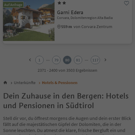
Auf Anfrage
Garni Edera
Corvara, Dolomitenregion Alta Badia
559 m
von Corvara Zentrum
1
2
...
...
1
79
80
81
117
3
4
2371 - 2400 von 3503 Ergebnissen
5
6
Unterkünfte
Hotels & Pensionen
7
8
Dein Zuhause in den Bergen: Hotels
9
und Pensionen in Südtirol
10
11
12
Stell dir vor, du öffnest morgens die Augen und dein erster Blick
13
fällt auf die majestätischen Gipfel der Dolomiten, die in der
14
Sonne leuchten. Du atmest die klare, frische Bergluft ein und