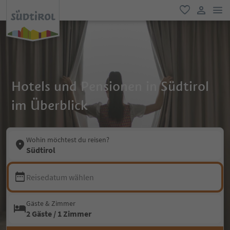
men
favorit
user lin
Hotels und Pensionen in Südtirol
im Überblick
Wohin möchtest du reisen?
Südtirol
Reisedatum wählen
Gäste & Zimmer
2 Gäste / 1 Zimmer