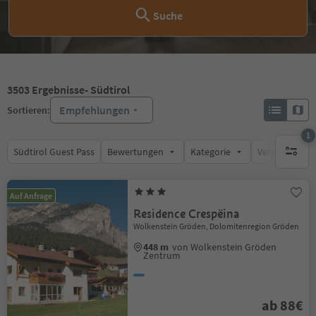
Suche
3503
Ergebnisse
- Südtirol
Empfehlungen
Sortieren:
1
Südtirol Guest Pass
Bewertungen
Kategorie
Verpflegungsa
1 aktive
Auf Anfrage
Residence Crespëina
Wolkenstein Gröden, Dolomitenregion Gröden
448 m
von Wolkenstein Gröden
Zentrum
ab 88€