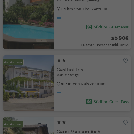
Tirol, Meran und Umgebung
1.9 km
von Tirol Zentrum
Südtirol Guest Pass
ab 90€
1 Nacht / 2 Personen Inkl. MwSt.
Auf Anfrage
Gasthof Iris
Mals, Vinschgau
812 m
von Mals Zentrum
Südtirol Guest Pass
Auf Anfrage
Garni Mair am Aich