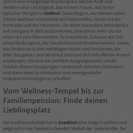
15
spürst eine einzigartige Mischung aus alpiner Kraft und
16
mediterraner Leichtigkeit. Das ist kein Traum, das ist ein
17
typischer Morgen in
Südtirol
. Diese Region, wo Palmen neben
18
Zirben wachsen und Knödel auf Pasta treffen, ist ein Ort der
19
Kontraste und der Harmonie. Um diese besondere Atmosphäre
20
voll und ganz in dich aufzunehmen, braucht es mehr als nur
21
einen Ort zum Übernachten. Es braucht ein Zuhause auf Zeit,
22
einen Rückzugsort, der Herzlichkeit und Komfort vereint. Genau
23
das findest du in den vielfältigen Hotels und Pensionen, die
24
über das ganze Land verstreut sind und dich mit offenen Armen
25
empfangen. Sie sind der perfekte Ausgangspunkt, um die
26
Schätze dieser einzigartigen Landschaft zwischen Gletschern
27
und Weinreben zu entdecken und unvergessliche
28
Urlaubserinnerungen zu schaffen.
29
Vom Wellness-Tempel bis zur
30
31
Familienpension: Finde deinen
32
33
Lieblingsplatz
34
35
Die Gastfreundschaft hat in
Suedtirol
eine lange Tradition und
36
zeigt sich in der beeindruckenden Vielfalt der Unterkünfte. Du
37