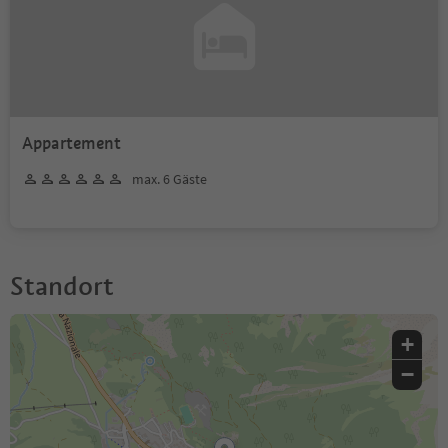
Appartement
max. 6 Gäste
Standort
+
−