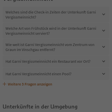
Welches sind die Check-in Zeiten der Unterkunft Garni
Vergissmeinnicht?
Welche Art von Frühstück wird in der Unterkunft Garni
Vergissmeinnicht serviert?
Wie weit ist Garni Vergissmeinnicht vom Zentrum von
Graun im Vinschgau entfernt?
Hat Garni Vergissmeinnicht ein Restaurant vor Ort?
Hat Garni Vergissmeinnicht einen Pool?
Weitere
3
Fragen anzeigen
Sind Haustiere in der Unterkunft Garni Vergissmeinnicht
Erhalten die Gäste von Garni Vergissmeinnicht einen
Welche Services bietet Garni Vergissmeinnicht?
erlaubt?
Südtirol Guestpass?
Unterkünfte in der Umgebung