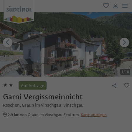
men
favorit
user lin
1
/
10
Auf Anfrage
Garni Vergissmeinnicht
Reschen, Graun im Vinschgau, Vinschgau
2.9 km
von Graun im Vinschgau Zentrum
Karte anzeigen