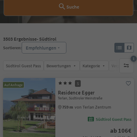
Suche
3503
Ergebnisse
- Südtirol
Empfehlungen
Sortieren:
1
Südtirol Guest Pass
Bewertungen
Kategorie
Verpflegungsa
1 aktive
S
Auf Anfrage
Residence Egger
Terlan, Südtiroler Weinstraße
759 m
von Terlan Zentrum
Südtirol Guest Pass
ab 106€