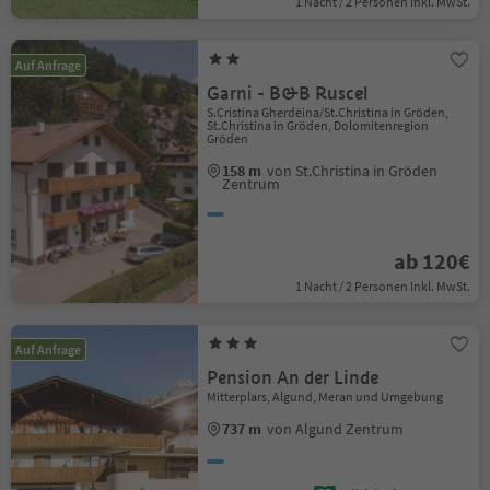
1 Nacht / 2 Personen Inkl. MwSt.
Auf Anfrage
Garni - B&B Ruscel
S.Cristina Gherdëina/St.Christina in Gröden,
St.Christina in Gröden, Dolomitenregion
Gröden
158 m
von St.Christina in Gröden
Zentrum
ab 120€
1 Nacht / 2 Personen Inkl. MwSt.
Auf Anfrage
Pension An der Linde
Mitterplars, Algund, Meran und Umgebung
737 m
von Algund Zentrum