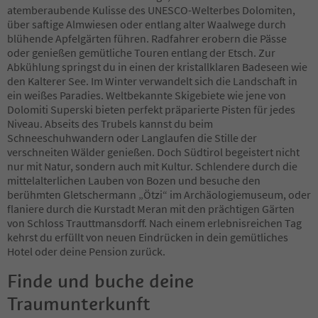
65
atemberaubende Kulisse des UNESCO-Welterbes Dolomiten,
66
über saftige Almwiesen oder entlang alter Waalwege durch
67
blühende Apfelgärten führen. Radfahrer erobern die Pässe
68
oder genießen gemütliche Touren entlang der Etsch. Zur
69
Abkühlung springst du in einen der kristallklaren Badeseen wie
70
den Kalterer See. Im Winter verwandelt sich die Landschaft in
71
ein weißes Paradies. Weltbekannte Skigebiete wie jene von
72
Dolomiti Superski bieten perfekt präparierte Pisten für jedes
73
Niveau. Abseits des Trubels kannst du beim
74
Schneeschuhwandern oder Langlaufen die Stille der
75
verschneiten Wälder genießen. Doch Südtirol begeistert nicht
76
nur mit Natur, sondern auch mit Kultur. Schlendere durch die
77
mittelalterlichen Lauben von Bozen und besuche den
78
berühmten Gletschermann „Ötzi“ im Archäologiemuseum, oder
79
flaniere durch die Kurstadt Meran mit den prächtigen Gärten
80
von Schloss Trauttmansdorff. Nach einem erlebnisreichen Tag
81
kehrst du erfüllt von neuen Eindrücken in dein gemütliches
82
Hotel oder deine Pension zurück.
83
84
Finde und buche deine
85
Traumunterkunft
86
87