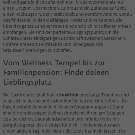
20
voll und ganz in dich aufzunehmen, braucht es mehr als nur
21
einen Ort zum Übernachten. Es braucht ein Zuhause auf Zeit,
22
einen Rückzugsort, der Herzlichkeit und Komfort vereint. Genau
23
das findest du in den vielfältigen Hotels und Pensionen, die
24
über das ganze Land verstreut sind und dich mit offenen Armen
25
empfangen. Sie sind der perfekte Ausgangspunkt, um die
26
Schätze dieser einzigartigen Landschaft zwischen Gletschern
27
und Weinreben zu entdecken und unvergessliche
28
Urlaubserinnerungen zu schaffen.
29
Vom Wellness-Tempel bis zur
30
31
Familienpension: Finde deinen
32
33
Lieblingsplatz
34
35
Die Gastfreundschaft hat in
Suedtirol
eine lange Tradition und
36
zeigt sich in der beeindruckenden Vielfalt der Unterkünfte. Du
37
hast die Wahl: Sehnst du dich nach Entspannung pur? Dann
38
sind die erstklassigen Wellnesshotels mit ihren großzügigen
39
Spa-Bereichen, Saunalandschaften und Infinity-Pools mit
40
Bergblick genau das Richtige für dich. Hier kannst du nach
41
einem aktiven Tag in der Natur die Seele baumeln lassen. Für
42