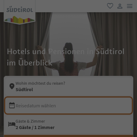
men
favorit
user lin
Hotels und Pensionen in Südtirol
im Überblick
Wohin möchtest du reisen?
Südtirol
Reisedatum wählen
Gäste & Zimmer
2 Gäste / 1 Zimmer