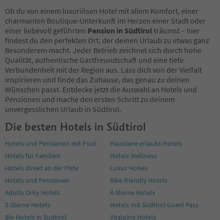
88
Ob du von einem luxuriösen Hotel mit allem Komfort, einer
89
charmanten Boutique-Unterkunft im Herzen einer Stadt oder
90
einer liebevoll geführten
Pension in Südtirol
träumst – hier
91
findest du den perfekten Ort, der deinen Urlaub zu etwas ganz
92
Besonderem macht. Jeder Betrieb zeichnet sich durch hohe
93
Qualität, authentische Gastfreundschaft und eine tiefe
94
Verbundenheit mit der Region aus. Lass dich von der Vielfalt
95
inspirieren und finde das Zuhause, das genau zu deinen
96
Wünschen passt. Entdecke jetzt die Auswahl an Hotels und
97
Pensionen und mache den ersten Schritt zu deinem
98
unvergesslichen Urlaub in Südtirol.
99
Die besten Hotels in Südtirol
100
101
Hotels und Pensionen mit Pool
Haustiere erlaubt-Hotels
102
Hotels für Familien
Hotels Wellness
103
104
Hotels direkt an der Piste
Luxus Hotels
105
Hotels und Pensionen
Bike-friendly Hotels
106
Adults Only Hotels
4-Sterne Hotels
107
3-Sterne Hotels
Hotels mit Südtirol Guest Pass
108
109
Bio Hotels in Südtirol
Vitalpina Hotels