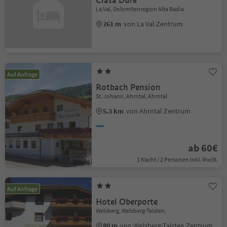
Ciasa Duré
La Val, Dolomitenregion Alta Badia
261 m
von La Val Zentrum
Auf Anfrage
Rotbach Pension
St. Johann, Ahrntal, Ahrntal
5.3 km
von Ahrntal Zentrum
ab 60€
1 Nacht / 2 Personen Inkl. MwSt.
Auf Anfrage
Hotel Oberporte
Welsberg, Welsberg-Taisten,
80 m
von Welsberg-Taisten Zentrum