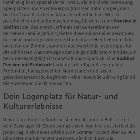
Familien gibt es spezialisierte Hotels, die mit Kinderbetreuung,
43
Spielplätzen und Abenteuerprogrammen dafür sorgen, dass
44
bei Groß und Klein keine Wünsche offenbleiben. Wer es
45
persönlicher und authentischer mag, für den ist eine
Pension in
46
Südtirol
die ideale Wahl. Oftmals seit Generationen von
47
derselben Familie geführt, bieten diese Häuser eine besonders
48
herzliche und ungezwungene Atmosphäre. Hier bekommst du
49
nicht nur ein Zimmer, sondern auch wertvolle Insidertipps für
50
die schönsten Wanderwege oder die gemütlichste Almhütte. Ein
51
besonderes Highlight ist dabei oft das Frühstück. Eine
Südtirol
52
Pension mit Frühstück
bedeutet, den Tag mit regionalen
53
Produkten, hausgemachten Marmeladen und frisch
54
gebackenem Brot zu beginnen – eine liebevolle Stärkung für all
55
die Abenteuer, die dich erwarten.
56
57
Dein Logenplatz für Natur- und
58
Kulturerlebnisse
59
60
61
Deine Unterkunft in Südtirol ist mehr als nur ein Bett – sie ist
62
dein Basislager für Entdeckungsreisen. Von hier aus startest du
63
jeden Tag in ein neues Erlebnis. Im Sommer locken über 16.000
64
Kilometer markierte Wanderwege, die dich durch die