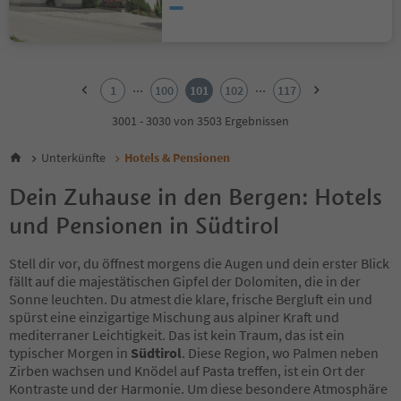
1
2
...
...
1
100
101
102
117
3
4
3001 - 3030 von 3503 Ergebnissen
5
6
Unterkünfte
Hotels & Pensionen
7
8
Dein Zuhause in den Bergen: Hotels
9
und Pensionen in Südtirol
10
11
12
Stell dir vor, du öffnest morgens die Augen und dein erster Blick
13
fällt auf die majestätischen Gipfel der Dolomiten, die in der
14
Sonne leuchten. Du atmest die klare, frische Bergluft ein und
15
spürst eine einzigartige Mischung aus alpiner Kraft und
16
mediterraner Leichtigkeit. Das ist kein Traum, das ist ein
17
typischer Morgen in
Südtirol
. Diese Region, wo Palmen neben
18
Zirben wachsen und Knödel auf Pasta treffen, ist ein Ort der
19
Kontraste und der Harmonie. Um diese besondere Atmosphäre