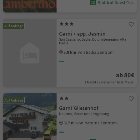
Südtirol Guest Pass
Auf Anfrage
Garni + app. Jasmin
San Cassiano, Badia, Dolomitenregion Alta
Badia
5.8 km
von Badia Zentrum
ab 80€
1 Nacht / 2 Personen Inkl. MwSt.
Auf Anfrage
Garni Wiesenhof
Naturns, Meran und Umgebung
517 m
von Naturns Zentrum