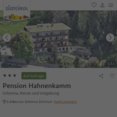
men
favorit
user lin
1
/
11
Auf Anfrage
Pension Hahnenkamm
Schenna, Meran und Umgebung
1.4 km
von Schenna Zentrum
Karte anzeigen