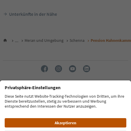
Unterkünfte in der Nähe
...
Meran und Umgebung
Schenna
Pension Hahnenkamm
Sprache: Deutsch
FAQ
Kontakt
Presse
MICE
Datenschutzerklärung
AGB
Impressum
Cookie Policy
Film commission
Über uns
Zugänglichkeitserklärung
Südtirol B2B