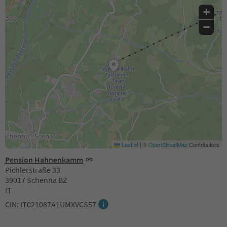
+
−
Leaflet
|
©
OpenStreetMap
Contributors
Pension Hahnenkamm
Pichlerstraße 33
39017 Schenna BZ
IT
CIN: IT021087A1UMXVCS57