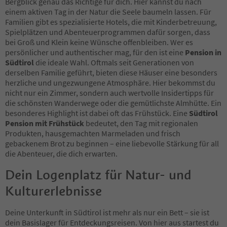
Bergblick genau das Richtige für dich. Hier kannst du nach
41
einem aktiven Tag in der Natur die Seele baumeln lassen. Für
42
Familien gibt es spezialisierte Hotels, die mit Kinderbetreuung,
43
Spielplätzen und Abenteuerprogrammen dafür sorgen, dass
44
bei Groß und Klein keine Wünsche offenbleiben. Wer es
45
persönlicher und authentischer mag, für den ist eine
Pension in
46
Südtirol
die ideale Wahl. Oftmals seit Generationen von
47
derselben Familie geführt, bieten diese Häuser eine besonders
48
herzliche und ungezwungene Atmosphäre. Hier bekommst du
49
nicht nur ein Zimmer, sondern auch wertvolle Insidertipps für
50
die schönsten Wanderwege oder die gemütlichste Almhütte. Ein
51
besonderes Highlight ist dabei oft das Frühstück. Eine
Südtirol
52
Pension mit Frühstück
bedeutet, den Tag mit regionalen
53
Produkten, hausgemachten Marmeladen und frisch
54
gebackenem Brot zu beginnen – eine liebevolle Stärkung für all
55
die Abenteuer, die dich erwarten.
56
57
Dein Logenplatz für Natur- und
58
Kulturerlebnisse
59
60
61
Deine Unterkunft in Südtirol ist mehr als nur ein Bett – sie ist
62
dein Basislager für Entdeckungsreisen. Von hier aus startest du