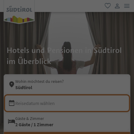
men
favorit
user lin
Hotels und Pensionen in Südtirol
im Überblick
Wohin möchtest du reisen?
Südtirol
Reisedatum wählen
Gäste & Zimmer
2 Gäste / 1 Zimmer