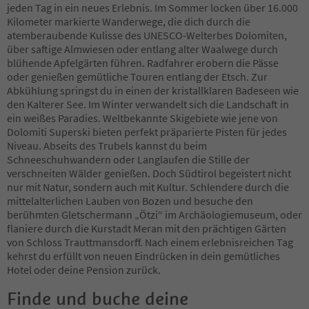
63
jeden Tag in ein neues Erlebnis. Im Sommer locken über 16.000
64
Kilometer markierte Wanderwege, die dich durch die
65
atemberaubende Kulisse des UNESCO-Welterbes Dolomiten,
66
über saftige Almwiesen oder entlang alter Waalwege durch
67
blühende Apfelgärten führen. Radfahrer erobern die Pässe
68
oder genießen gemütliche Touren entlang der Etsch. Zur
69
Abkühlung springst du in einen der kristallklaren Badeseen wie
70
den Kalterer See. Im Winter verwandelt sich die Landschaft in
71
ein weißes Paradies. Weltbekannte Skigebiete wie jene von
72
Dolomiti Superski bieten perfekt präparierte Pisten für jedes
73
Niveau. Abseits des Trubels kannst du beim
74
Schneeschuhwandern oder Langlaufen die Stille der
75
verschneiten Wälder genießen. Doch Südtirol begeistert nicht
76
nur mit Natur, sondern auch mit Kultur. Schlendere durch die
77
mittelalterlichen Lauben von Bozen und besuche den
78
berühmten Gletschermann „Ötzi“ im Archäologiemuseum, oder
79
flaniere durch die Kurstadt Meran mit den prächtigen Gärten
80
von Schloss Trauttmansdorff. Nach einem erlebnisreichen Tag
81
kehrst du erfüllt von neuen Eindrücken in dein gemütliches
82
Hotel oder deine Pension zurück.
83
84
Finde und buche deine
85