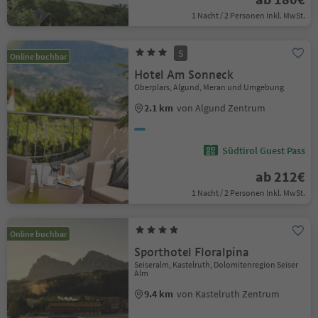
1 Nacht / 2 Personen Inkl. MwSt.
S
Online buchbar
Hotel Am Sonneck
Oberplars, Algund, Meran und Umgebung
2.1 km
von Algund Zentrum
Südtirol Guest Pass
ab 212€
1 Nacht / 2 Personen Inkl. MwSt.
Online buchbar
Sporthotel Floralpina
Seiseralm, Kastelruth, Dolomitenregion Seiser
Alm
9.4 km
von Kastelruth Zentrum