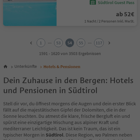
Südtirol Guest Pass
ab 52€
1 Nacht / 2 Personen Inkl. MwSt.
1
2
...
...
1
53
54
55
117
3
4
1591 - 1620 von 3503 Ergebnissen
5
6
Unterkünfte
Hotels & Pensionen
7
8
Dein Zuhause in den Bergen: Hotels
9
und Pensionen in Südtirol
10
11
12
Stell dir vor, du öffnest morgens die Augen und dein erster Blick
13
fällt auf die majestätischen Gipfel der Dolomiten, die in der
14
Sonne leuchten. Du atmest die klare, frische Bergluft ein und
15
spürst eine einzigartige Mischung aus alpiner Kraft und
16
mediterraner Leichtigkeit. Das ist kein Traum, das ist ein
17
typischer Morgen in
Südtirol
. Diese Region, wo Palmen neben