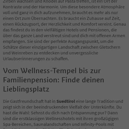
18
Zirben wachsen und Knödel auf Pasta treffen, ist ein Ort der
19
Kontraste und der Harmonie. Um diese besondere Atmosphäre
20
voll und ganz in dich aufzunehmen, braucht es mehr als nur
21
einen Ort zum Übernachten. Es braucht ein Zuhause auf Zeit,
22
einen Rückzugsort, der Herzlichkeit und Komfort vereint. Genau
23
das findest du in den vielfältigen Hotels und Pensionen, die
24
über das ganze Land verstreut sind und dich mit offenen Armen
25
empfangen. Sie sind der perfekte Ausgangspunkt, um die
26
Schätze dieser einzigartigen Landschaft zwischen Gletschern
27
und Weinreben zu entdecken und unvergessliche
28
Urlaubserinnerungen zu schaffen.
29
Vom Wellness-Tempel bis zur
30
31
Familienpension: Finde deinen
32
33
Lieblingsplatz
34
35
Die Gastfreundschaft hat in
Suedtirol
eine lange Tradition und
36
zeigt sich in der beeindruckenden Vielfalt der Unterkünfte. Du
37
hast die Wahl: Sehnst du dich nach Entspannung pur? Dann
38
sind die erstklassigen Wellnesshotels mit ihren großzügigen
39
Spa-Bereichen, Saunalandschaften und Infinity-Pools mit
40