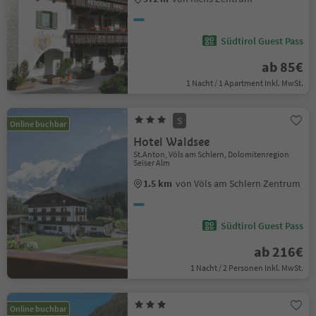
Südtirol Guest Pass
ab 85€
1 Nacht / 1 Apartment Inkl. MwSt.
S
Online buchbar
Hotel Waldsee
St.Anton, Völs am Schlern, Dolomitenregion
Seiser Alm
1.5 km
von Völs am Schlern Zentrum
Südtirol Guest Pass
ab 216€
1 Nacht / 2 Personen Inkl. MwSt.
Online buchbar