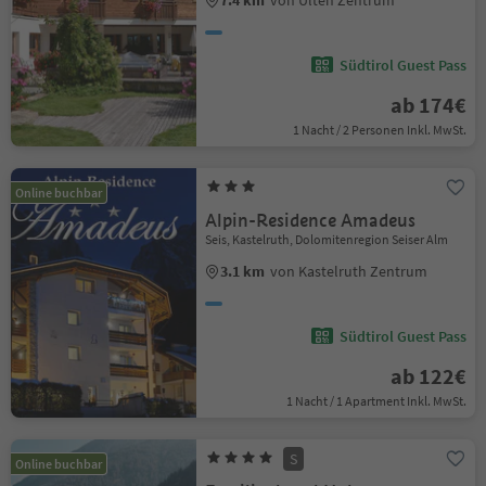
7.4 km
von Ulten Zentrum
Südtirol Guest Pass
ab 174€
1 Nacht / 2 Personen Inkl. MwSt.
Online buchbar
Alpin-Residence Amadeus
Seis, Kastelruth, Dolomitenregion Seiser Alm
3.1 km
von Kastelruth Zentrum
Südtirol Guest Pass
ab 122€
1 Nacht / 1 Apartment Inkl. MwSt.
S
Online buchbar