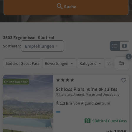
Suche
3503
Ergebnisse
- Südtirol
Empfehlungen
Sortieren:
1
Südtirol Guest Pass
Bewertungen
Kategorie
Verpflegungsa
1 aktive
Online buchbar
Schloss Plars. wine & suites
Mitterplars, Algund, Meran und Umgebung
1.2 km
von Algund Zentrum
Südtirol Guest Pass
ab 180€