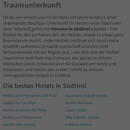
Traumunterkunft
86
87
88
Ob du von einem luxuriösen Hotel mit allem Komfort, einer
89
charmanten Boutique-Unterkunft im Herzen einer Stadt oder
90
einer liebevoll geführten
Pension in Südtirol
träumst – hier
91
findest du den perfekten Ort, der deinen Urlaub zu etwas ganz
92
Besonderem macht. Jeder Betrieb zeichnet sich durch hohe
93
Qualität, authentische Gastfreundschaft und eine tiefe
94
Verbundenheit mit der Region aus. Lass dich von der Vielfalt
95
inspirieren und finde das Zuhause, das genau zu deinen
96
Wünschen passt. Entdecke jetzt die Auswahl an Hotels und
97
Pensionen und mache den ersten Schritt zu deinem
98
unvergesslichen Urlaub in Südtirol.
99
Die besten Hotels in Südtirol
100
101
Hotels und Pensionen mit Pool
Haustiere erlaubt-Hotels
102
Hotels für Familien
Hotels Wellness
103
104
Hotels direkt an der Piste
Luxus Hotels
105
Hotels und Pensionen
Bike-friendly Hotels
106
Adults Only Hotels
4-Sterne Hotels
107