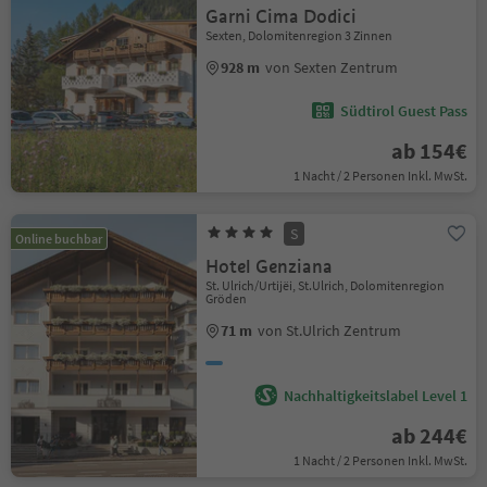
Garni Cima Dodici
Sexten, Dolomitenregion 3 Zinnen
928 m
von Sexten Zentrum
Südtirol Guest Pass
ab 154€
1 Nacht / 2 Personen Inkl. MwSt.
S
Online buchbar
Hotel Genziana
St. Ulrich/Urtijëi, St.Ulrich, Dolomitenregion
Gröden
71 m
von St.Ulrich Zentrum
Nachhaltigkeitslabel Level 1
ab 244€
1 Nacht / 2 Personen Inkl. MwSt.