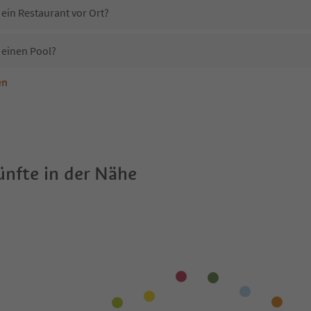
 ein Restaurant vor Ort?
 einen Pool?
en
terkunft Gasthof Teiser Stern erlaubt?
asthof Teiser Stern?
Erhalten die Gäste von Gasthof Teiser Stern einen Südtirol Guestpass?
nfte in der Nähe