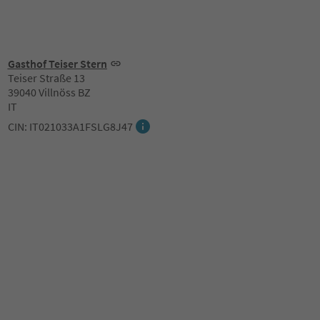
Gasthof Teiser Stern
Teiser Straße 13
39040 Villnöss BZ
IT
CIN: IT021033A1FSLG8J47