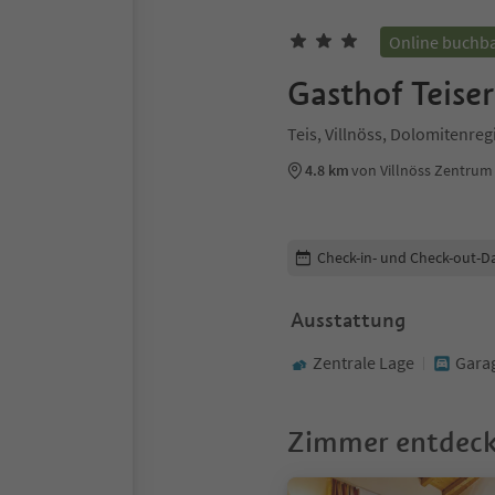
Online buchb
Gasthof Teiser
Teis, Villnöss, Dolomitenreg
4.8 km
von Villnöss Zentrum
Buchungsdetails bearbeiten
Check-in- und Check-out-D
Ausstattung
Zentrale Lage
Gara
Zimmer entdec