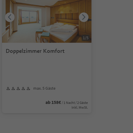
1
/
5
Doppelzimmer Komfort
max. 5 Gäste
ab 158€
/ 1 Nacht / 2 Gäste
Inkl. MwSt.