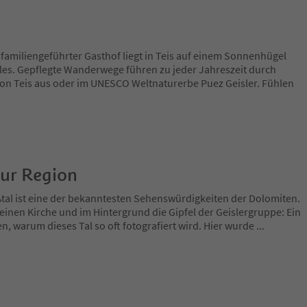
familiengeführter Gasthof liegt in Teis auf einem Sonnenhügel
les. Gepflegte Wanderwege führen zu jeder Jahreszeit durch
von Teis aus oder im UNESCO Weltnaturerbe Puez Geisler. Fühlen
zur Region
tal ist eine der bekanntesten Sehenswürdigkeiten der Dolomiten.
leinen Kirche und im Hintergrund die Gipfel der Geislergruppe: Ein
n, warum dieses Tal so oft fotografiert wird. Hier wurde
...