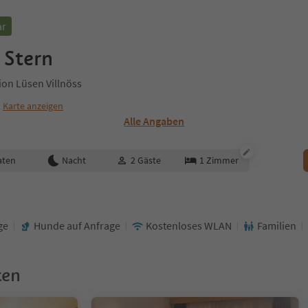
ar
 Stern
ion Lüsen Villnöss
Karte anzeigen
Alle Angaben
aten
Nacht
2
Gäste
1
Zimmer
ge
Hunde auf Anfrage
Kostenloses WLAN
Familien
ken