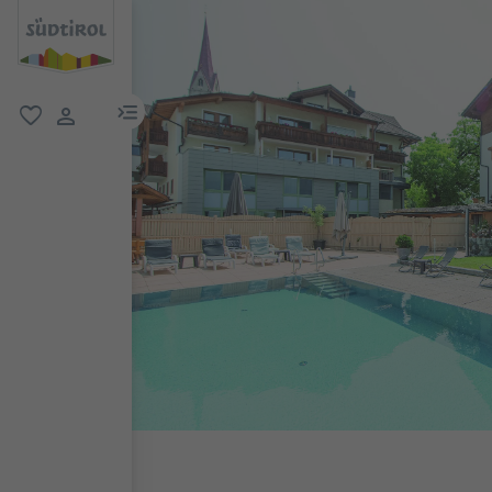
menu link
favorit
user link