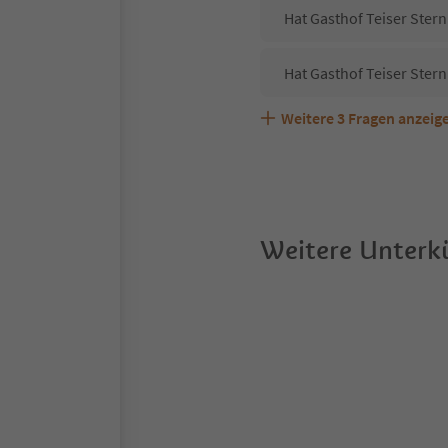
Hat Gasthof Teiser Stern
Hat Gasthof Teiser Stern
Weitere
3
Fragen anzeig
Sind Haustiere in der Un
Welche Services bietet G
Weitere Unterkü