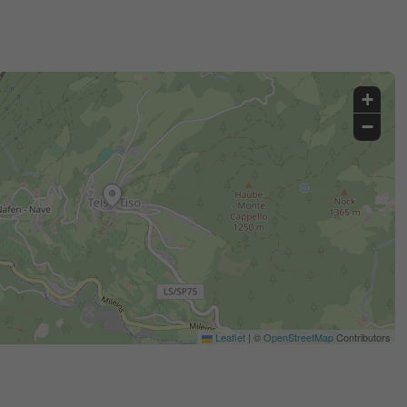
+
−
Leaflet
|
©
OpenStreetMap
Contributors