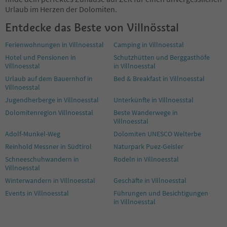
Urlaub im Herzen der Dolomiten.
Entdecke das Beste von Villnösstal
Ferienwohnungen in Villnoesstal
Camping in Villnoesstal
Hotel und Pensionen in
Schutzhütten und Berggasthöfe
Villnoesstal
in Villnoesstal
Urlaub auf dem Bauernhof in
Bed & Breakfast in Villnoesstal
Villnoesstal
Jugendherberge in Villnoesstal
Unterkünfte in Villnoesstal
Dolomitenregion Villnoesstal
Beste Wanderwege in
Villnoesstal
Adolf-Munkel-Weg
Dolomiten UNESCO Welterbe
Reinhold Messner in Südtirol
Naturpark Puez-Geisler
Schneeschuhwandern in
Rodeln in Villnoesstal
Villnoesstal
Winterwandern in Villnoesstal
Geschäfte in Villnoesstal
Events in Villnoesstal
Führungen und Besichtigungen
in Villnoesstal