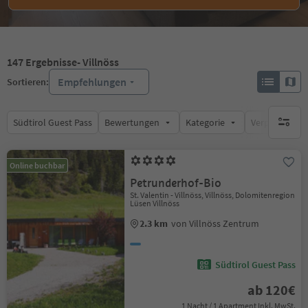
147
Ergebnisse
- Villnöss
Empfehlungen
Sortieren:
Südtirol Guest Pass
Bewertungen
Kategorie
Verpflegungsa
keine ak
Online buchbar
Petrunderhof-Bio
St. Valentin - Villnöss, Villnöss, Dolomitenregion
Lüsen Villnöss
2.3 km
von Villnöss Zentrum
Südtirol Guest Pass
ab 120€
1 Nacht / 1 Apartment Inkl. MwSt.