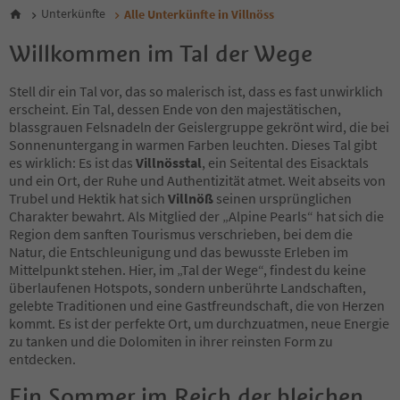
Unterkünfte
Alle Unterkünfte in Villnöss
Willkommen im Tal der Wege
Stell dir ein Tal vor, das so malerisch ist, dass es fast unwirklich
erscheint. Ein Tal, dessen Ende von den majestätischen,
blassgrauen Felsnadeln der Geislergruppe gekrönt wird, die bei
Sonnenuntergang in warmen Farben leuchten. Dieses Tal gibt
es wirklich: Es ist das
Villnösstal
, ein Seitental des Eisacktals
und ein Ort, der Ruhe und Authentizität atmet. Weit abseits von
Trubel und Hektik hat sich
Villnöß
seinen ursprünglichen
Charakter bewahrt. Als Mitglied der „Alpine Pearls“ hat sich die
Region dem sanften Tourismus verschrieben, bei dem die
Natur, die Entschleunigung und das bewusste Erleben im
Mittelpunkt stehen. Hier, im „Tal der Wege“, findest du keine
überlaufenen Hotspots, sondern unberührte Landschaften,
gelebte Traditionen und eine Gastfreundschaft, die von Herzen
kommt. Es ist der perfekte Ort, um durchzuatmen, neue Energie
zu tanken und die Dolomiten in ihrer reinsten Form zu
entdecken.
Ein Sommer im Reich der bleichen