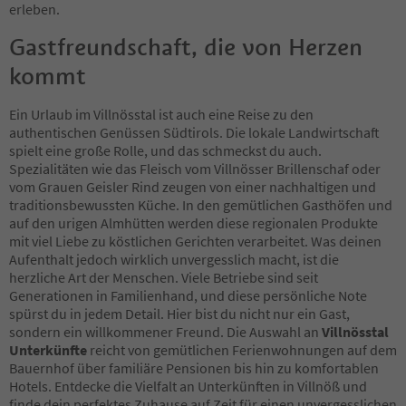
erleben.
Gastfreundschaft, die von Herzen
kommt
Ein Urlaub im Villnösstal ist auch eine Reise zu den
authentischen Genüssen Südtirols. Die lokale Landwirtschaft
spielt eine große Rolle, und das schmeckst du auch.
Spezialitäten wie das Fleisch vom Villnösser Brillenschaf oder
vom Grauen Geisler Rind zeugen von einer nachhaltigen und
traditionsbewussten Küche. In den gemütlichen Gasthöfen und
auf den urigen Almhütten werden diese regionalen Produkte
mit viel Liebe zu köstlichen Gerichten verarbeitet. Was deinen
Aufenthalt jedoch wirklich unvergesslich macht, ist die
herzliche Art der Menschen. Viele Betriebe sind seit
Generationen in Familienhand, und diese persönliche Note
spürst du in jedem Detail. Hier bist du nicht nur ein Gast,
sondern ein willkommener Freund. Die Auswahl an
Villnösstal
Unterkünfte
reicht von gemütlichen Ferienwohnungen auf dem
Bauernhof über familiäre Pensionen bis hin zu komfortablen
Hotels. Entdecke die Vielfalt an Unterkünften in Villnöß und
finde dein perfektes Zuhause auf Zeit für einen unvergesslichen