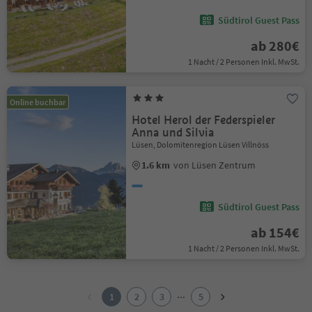
Südtirol Guest Pass
ab 280€
1 Nacht / 2 Personen Inkl. MwSt.
Online buchbar
Hotel Herol der Federspieler
Anna und Silvia
Lüsen, Dolomitenregion Lüsen Villnöss
1.6 km
von Lüsen Zentrum
Südtirol Guest Pass
ab 154€
1 Nacht / 2 Personen Inkl. MwSt.
1
2
...
1
2
3
5
3