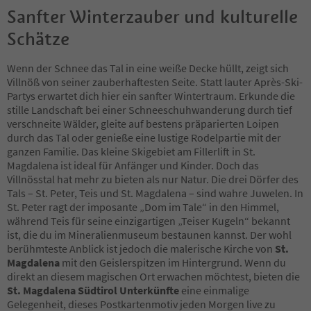
Sanfter Winterzauber und kulturelle
Schätze
Wenn der Schnee das Tal in eine weiße Decke hüllt, zeigt sich
Villnöß von seiner zauberhaftesten Seite. Statt lauter Après-Ski-
Partys erwartet dich hier ein sanfter Wintertraum. Erkunde die
stille Landschaft bei einer Schneeschuhwanderung durch tief
verschneite Wälder, gleite auf bestens präparierten Loipen
durch das Tal oder genieße eine lustige Rodelpartie mit der
ganzen Familie. Das kleine Skigebiet am Fillerlift in St.
Magdalena ist ideal für Anfänger und Kinder. Doch das
Villnösstal hat mehr zu bieten als nur Natur. Die drei Dörfer des
Tals – St. Peter, Teis und St. Magdalena – sind wahre Juwelen. In
St. Peter ragt der imposante „Dom im Tale“ in den Himmel,
während Teis für seine einzigartigen „Teiser Kugeln“ bekannt
ist, die du im Mineralienmuseum bestaunen kannst. Der wohl
berühmteste Anblick ist jedoch die malerische Kirche von
St.
Magdalena
mit den Geislerspitzen im Hintergrund. Wenn du
direkt an diesem magischen Ort erwachen möchtest, bieten die
St. Magdalena Südtirol Unterkünfte
eine einmalige
Gelegenheit, dieses Postkartenmotiv jeden Morgen live zu