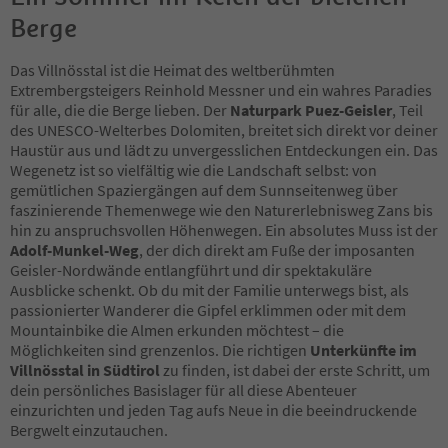
Berge
Das Villnösstal ist die Heimat des weltberühmten
Extrembergsteigers Reinhold Messner und ein wahres Paradies
für alle, die die Berge lieben. Der
Naturpark Puez-Geisler
, Teil
des UNESCO-Welterbes Dolomiten, breitet sich direkt vor deiner
Haustür aus und lädt zu unvergesslichen Entdeckungen ein. Das
Wegenetz ist so vielfältig wie die Landschaft selbst: von
gemütlichen Spaziergängen auf dem Sunnseitenweg über
faszinierende Themenwege wie den Naturerlebnisweg Zans bis
hin zu anspruchsvollen Höhenwegen. Ein absolutes Muss ist der
Adolf-Munkel-Weg
, der dich direkt am Fuße der imposanten
Geisler-Nordwände entlangführt und dir spektakuläre
Ausblicke schenkt. Ob du mit der Familie unterwegs bist, als
passionierter Wanderer die Gipfel erklimmen oder mit dem
Mountainbike die Almen erkunden möchtest – die
Möglichkeiten sind grenzenlos. Die richtigen
Unterkünfte im
Villnösstal in Südtirol
zu finden, ist dabei der erste Schritt, um
dein persönliches Basislager für all diese Abenteuer
einzurichten und jeden Tag aufs Neue in die beeindruckende
Bergwelt einzutauchen.