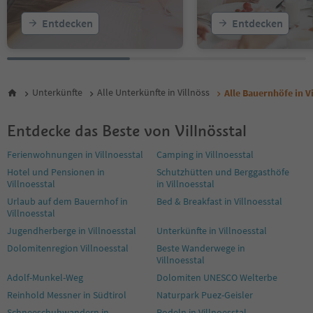
Entdecken
Entdecken
Unterkünfte
Alle Unterkünfte in Villnöss
Alle Bauernhöfe in V
Entdecke das Beste von Villnösstal
Ferienwohnungen in Villnoesstal
Camping in Villnoesstal
Hotel und Pensionen in
Schutzhütten und Berggasthöfe
Villnoesstal
in Villnoesstal
Urlaub auf dem Bauernhof in
Bed & Breakfast in Villnoesstal
Villnoesstal
Jugendherberge in Villnoesstal
Unterkünfte in Villnoesstal
Dolomitenregion Villnoesstal
Beste Wanderwege in
Villnoesstal
Adolf-Munkel-Weg
Dolomiten UNESCO Welterbe
Reinhold Messner in Südtirol
Naturpark Puez-Geisler
Schneeschuhwandern in
Rodeln in Villnoesstal