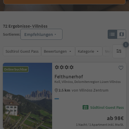
72
Ergebnisse
- Villnöss
Empfehlungen
Sortieren:
1
Südtirol Guest Pass
Bewertungen
Kategorie
Verpflegungsa
1 aktive
Online buchbar
Felthunerhof
Koll, Villnöss, Dolomitenregion Lüsen Villnöss
2.5 km
von Villnöss Zentrum
Südtirol Guest Pass
ab 98€
1 Nacht / 1 Apartment Inkl. MwSt.