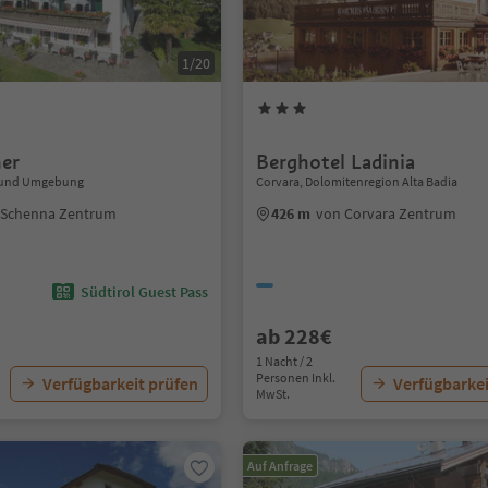
1/20
ner
Berghotel Ladinia
 und Umgebung
Corvara, Dolomitenregion Alta Badia
 Schenna Zentrum
426 m
von Corvara Zentrum
Südtirol Guest Pass
ab 228€
1 Nacht / 2
Personen Inkl.
Verfügbarkeit prüfen
Verfügbarkei
MwSt.
Auf Anfrage