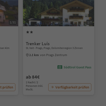
1/31
1/7
Trenker Luis
iser Alm
St. Veit - Prags, Prags, Dolomitenregion 3 Zinnen
2.1 km
von Prags Zentrum
Südtirol Guest Pass
ab 84€
1 Nacht / 2
Personen Inkl.
t prüfen
Verfügbarkeit prüfen
MwSt.