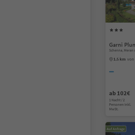
Garni Plu
Schenna, Meran
1.5 km
von
ab 102€
1 Nacht / 2
Personen Inkl.
MwSt.
Auf Anfrage