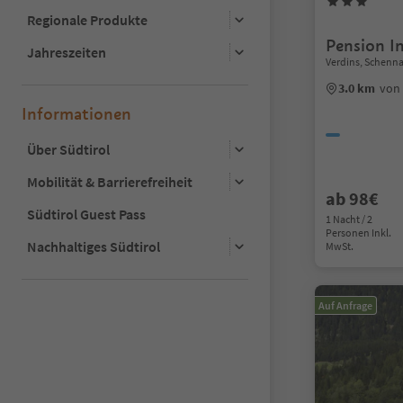
Regionale Produkte
Pension I
Jahreszeiten
Verdins, Schenn
3.0 km
von
Informationen
Über Südtirol
Mobilität & Barrierefreiheit
ab 98€
Südtirol Guest Pass
1 Nacht / 2
Personen Inkl.
Nachhaltiges Südtirol
MwSt.
Auf Anfrage