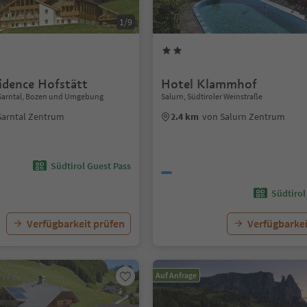
1/9
idence Hofstätt
Hotel Klammhof
, Sarntal, Bozen und Umgebung
Salurn, Südtiroler Weinstraße
Sarntal Zentrum
2.4 km
von Salurn Zentrum
Südtirol Guest Pass
Südtirol
Verfügbarkeit prüfen
Verfügbarkei
Auf Anfrage