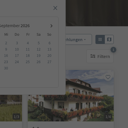
September
Mi
Do
Fr
Sa
So
Empfehlungen
Sortieren:
2
3
4
5
6
9
10
11
12
13
1
16
17
18
19
20
Filtern
ge Unterkunft
1 aktiver Filter
23
24
25
26
27
30
Auf Anfrage
1/3
1/4