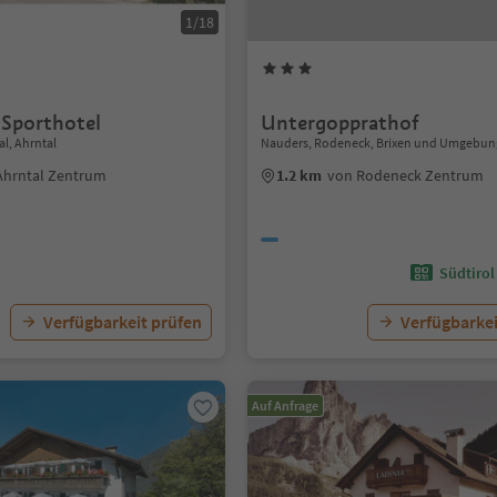
1/18
 Sporthotel
Untergopprathof
al, Ahrntal
Nauders, Rodeneck, Brixen und Umgebun
Ahrntal Zentrum
1.2 km
von Rodeneck Zentrum
Südtirol
Verfügbarkeit prüfen
Verfügbarkei
Auf Anfrage