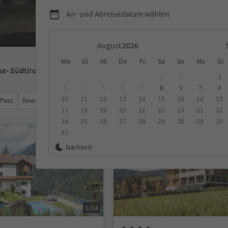
An- und Abreisedatum wählen
August
Mo
Di
Mi
Do
Fr
Sa
So
Mo
Di
se
- Südtirol
1
2
1
3
4
5
6
7
8
9
7
8
10
11
12
13
14
15
16
14
15
 Pass
Bewertungen
Kategorie
Verpflegungsart
Nachhalti
17
18
19
20
21
22
23
21
22
24
25
26
27
28
29
30
28
29
31
Auf Anfrage
Nächte:
0
1/14