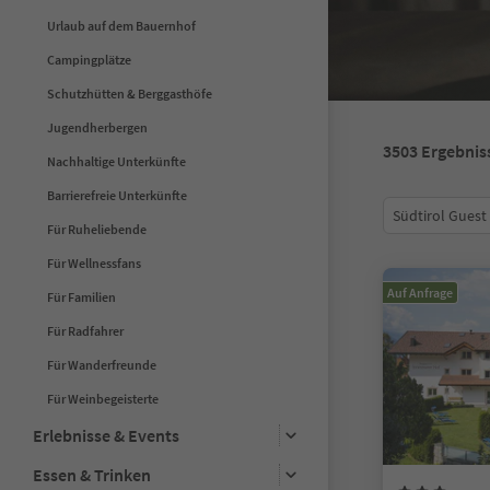
Urlaub auf dem Bauernhof
Campingplätze
Schutzhütten & Berggasthöfe
Jugendherbergen
3503
Ergebnis
Nachhaltige Unterkünfte
Barrierefreie Unterkünfte
Südtirol Guest
Für Ruheliebende
Für Wellnessfans
Auf Anfrage
Für Familien
Für Radfahrer
Für Wanderfreunde
Für Weinbegeisterte
Erlebnisse & Events
Essen & Trinken