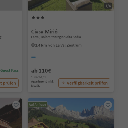
1/4
Ciasa Mirió
g
La Val, Dolomitenregion Alta Badia
1.4 km
von La Val Zentrum
ab 110€
 Guest Pass
1 Nacht / 1
Apartment Inkl.
t prüfen
Verfügbarkeit prüfen
MwSt.
Auf Anfrage