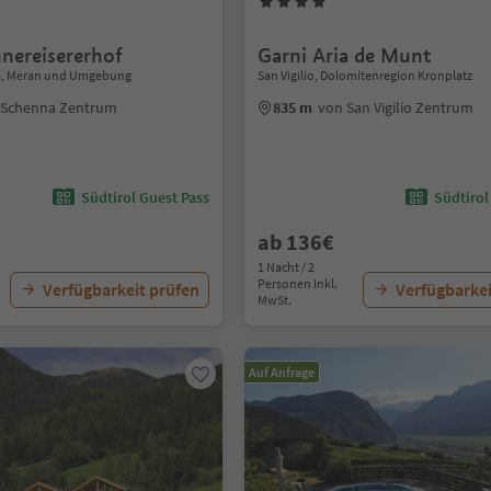
nnereisererhof
Garni Aria de Munt
a, Meran und Umgebung
San Vigilio, Dolomitenregion Kronplatz
 Schenna Zentrum
835 m
von San Vigilio Zentrum
Südtirol Guest Pass
Südtirol
ab 136€
1 Nacht / 2
Personen Inkl.
Verfügbarkeit prüfen
Verfügbarkei
MwSt.
Auf Anfrage