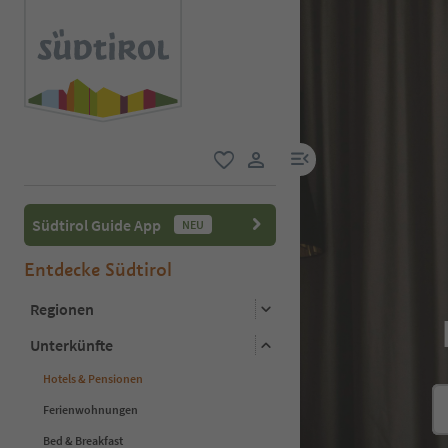
menu link
favorit
user link
Südtirol Guide App
NEU
Entdecke Südtirol
Regionen
Unterkünfte
Hotels & Pensionen
Ferienwohnungen
Bed & Breakfast