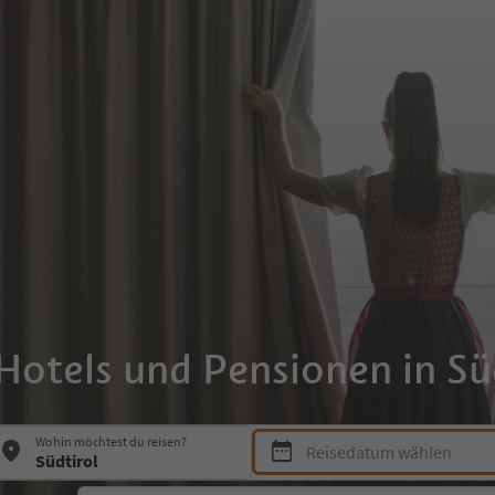
Hotels und Pensionen in Sü
Drücke die Leertaste oder Enter
Wohin möchtest du reisen?
Reisedatum wählen