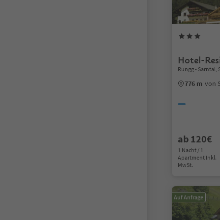
Hotel-Res
Rungg - Sarntal
776 m
von 
ab 120€
1 Nacht / 1
Apartment Inkl.
MwSt.
Auf Anfrage