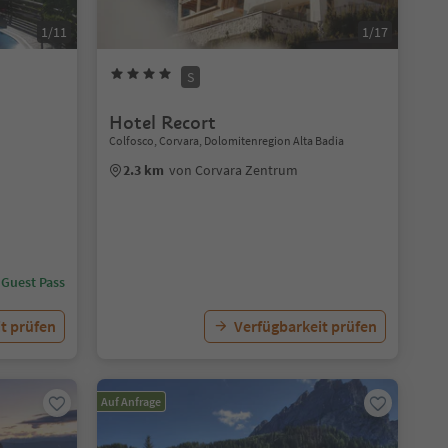
1/11
1/17
S
Hotel Recort
Colfosco, Corvara, Dolomitenregion Alta Badia
2.3 km
von Corvara Zentrum
 Guest Pass
t prüfen
Verfügbarkeit prüfen
Auf Anfrage