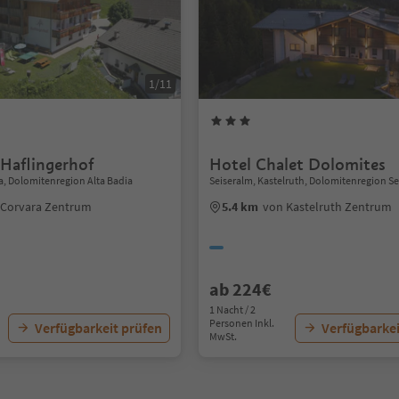
1/11
 Haflingerhof
Hotel Chalet Dolomites
a, Dolomitenregion Alta Badia
Seiseralm, Kastelruth, Dolomitenregion Se
 Corvara Zentrum
5.4 km
von Kastelruth Zentrum
ab 224€
1 Nacht / 2
Personen Inkl.
Verfügbarkeit prüfen
Verfügbarkei
MwSt.