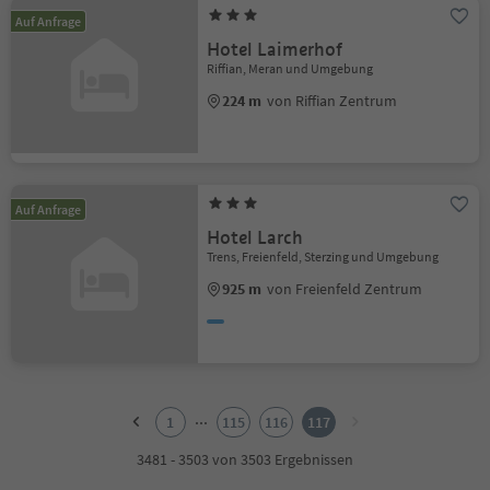
Auf Anfrage
Hotel Laimerhof
Riffian, Meran und Umgebung
224 m
von Riffian Zentrum
Auf Anfrage
Hotel Larch
Trens, Freienfeld, Sterzing und Umgebung
925 m
von Freienfeld Zentrum
1
2
...
1
115
116
117
3
4
3481 - 3503 von 3503 Ergebnissen
5