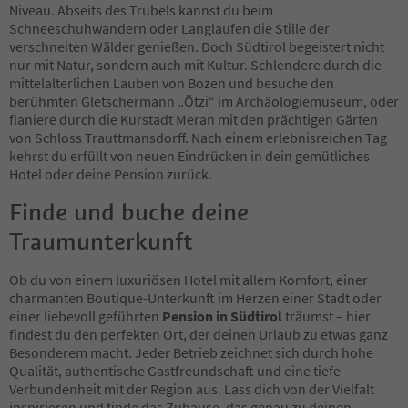
73
Niveau. Abseits des Trubels kannst du beim
74
Schneeschuhwandern oder Langlaufen die Stille der
75
verschneiten Wälder genießen. Doch Südtirol begeistert nicht
76
nur mit Natur, sondern auch mit Kultur. Schlendere durch die
77
mittelalterlichen Lauben von Bozen und besuche den
78
berühmten Gletschermann „Ötzi“ im Archäologiemuseum, oder
79
flaniere durch die Kurstadt Meran mit den prächtigen Gärten
80
von Schloss Trauttmansdorff. Nach einem erlebnisreichen Tag
81
kehrst du erfüllt von neuen Eindrücken in dein gemütliches
82
Hotel oder deine Pension zurück.
83
84
Finde und buche deine
85
Traumunterkunft
86
87
88
Ob du von einem luxuriösen Hotel mit allem Komfort, einer
89
charmanten Boutique-Unterkunft im Herzen einer Stadt oder
90
einer liebevoll geführten
Pension in Südtirol
träumst – hier
91
findest du den perfekten Ort, der deinen Urlaub zu etwas ganz
92
Besonderem macht. Jeder Betrieb zeichnet sich durch hohe
93
Qualität, authentische Gastfreundschaft und eine tiefe
94
Verbundenheit mit der Region aus. Lass dich von der Vielfalt
95
inspirieren und finde das Zuhause, das genau zu deinen