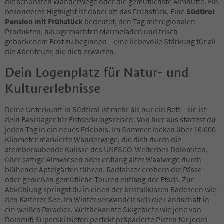
die schönsten Wanderwege oder die gemütlichste Almhütte. Ein
51
besonderes Highlight ist dabei oft das Frühstück. Eine
Südtirol
52
Pension mit Frühstück
bedeutet, den Tag mit regionalen
53
Produkten, hausgemachten Marmeladen und frisch
54
gebackenem Brot zu beginnen – eine liebevolle Stärkung für all
55
die Abenteuer, die dich erwarten.
56
57
Dein Logenplatz für Natur- und
58
Kulturerlebnisse
59
60
61
Deine Unterkunft in Südtirol ist mehr als nur ein Bett – sie ist
62
dein Basislager für Entdeckungsreisen. Von hier aus startest du
63
jeden Tag in ein neues Erlebnis. Im Sommer locken über 16.000
64
Kilometer markierte Wanderwege, die dich durch die
65
atemberaubende Kulisse des UNESCO-Welterbes Dolomiten,
66
über saftige Almwiesen oder entlang alter Waalwege durch
67
blühende Apfelgärten führen. Radfahrer erobern die Pässe
68
oder genießen gemütliche Touren entlang der Etsch. Zur
69
Abkühlung springst du in einen der kristallklaren Badeseen wie
70
den Kalterer See. Im Winter verwandelt sich die Landschaft in
71
ein weißes Paradies. Weltbekannte Skigebiete wie jene von
72
Dolomiti Superski bieten perfekt präparierte Pisten für jedes