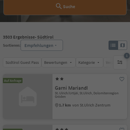
Suche
3503
Ergebnisse
- Südtirol
Empfehlungen
Sortieren:
1
Südtirol Guest Pass
Bewertungen
Kategorie
Verpflegungsa
1 aktive
Auf Anfrage
Garni Mariandl
St. Ulrich/Urtijëi, St.Ulrich, Dolomitenregion
Gröden
1.7 km
von St.Ulrich Zentrum