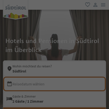
men
favorit
user lin
Hotels und Pensionen in Südtirol
im Überblick
Wohin möchtest du reisen?
Südtirol
Reisedatum wählen
Gäste & Zimmer
2 Gäste / 1 Zimmer