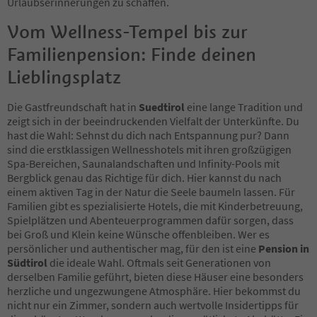
28
Urlaubserinnerungen zu schaffen.
29
Vom Wellness-Tempel bis zur
30
31
Familienpension: Finde deinen
32
33
Lieblingsplatz
34
35
Die Gastfreundschaft hat in
Suedtirol
eine lange Tradition und
36
zeigt sich in der beeindruckenden Vielfalt der Unterkünfte. Du
37
hast die Wahl: Sehnst du dich nach Entspannung pur? Dann
38
sind die erstklassigen Wellnesshotels mit ihren großzügigen
39
Spa-Bereichen, Saunalandschaften und Infinity-Pools mit
40
Bergblick genau das Richtige für dich. Hier kannst du nach
41
einem aktiven Tag in der Natur die Seele baumeln lassen. Für
42
Familien gibt es spezialisierte Hotels, die mit Kinderbetreuung,
43
Spielplätzen und Abenteuerprogrammen dafür sorgen, dass
44
bei Groß und Klein keine Wünsche offenbleiben. Wer es
45
persönlicher und authentischer mag, für den ist eine
Pension in
46
Südtirol
die ideale Wahl. Oftmals seit Generationen von
47
derselben Familie geführt, bieten diese Häuser eine besonders
48
herzliche und ungezwungene Atmosphäre. Hier bekommst du
49
nicht nur ein Zimmer, sondern auch wertvolle Insidertipps für
50