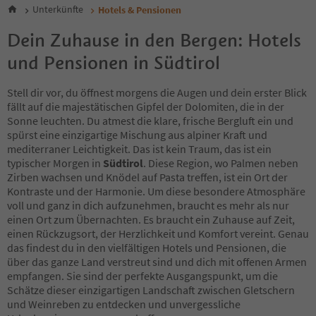
6
Unterkünfte
Hotels & Pensionen
7
8
Dein Zuhause in den Bergen: Hotels
9
und Pensionen in Südtirol
10
11
12
Stell dir vor, du öffnest morgens die Augen und dein erster Blick
13
fällt auf die majestätischen Gipfel der Dolomiten, die in der
14
Sonne leuchten. Du atmest die klare, frische Bergluft ein und
15
spürst eine einzigartige Mischung aus alpiner Kraft und
16
mediterraner Leichtigkeit. Das ist kein Traum, das ist ein
17
typischer Morgen in
Südtirol
. Diese Region, wo Palmen neben
18
Zirben wachsen und Knödel auf Pasta treffen, ist ein Ort der
19
Kontraste und der Harmonie. Um diese besondere Atmosphäre
20
voll und ganz in dich aufzunehmen, braucht es mehr als nur
21
einen Ort zum Übernachten. Es braucht ein Zuhause auf Zeit,
22
einen Rückzugsort, der Herzlichkeit und Komfort vereint. Genau
23
das findest du in den vielfältigen Hotels und Pensionen, die
24
über das ganze Land verstreut sind und dich mit offenen Armen
25
empfangen. Sie sind der perfekte Ausgangspunkt, um die
26
Schätze dieser einzigartigen Landschaft zwischen Gletschern
27
und Weinreben zu entdecken und unvergessliche