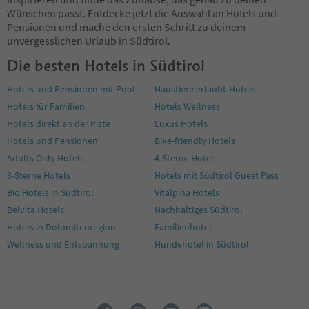
96
Wünschen passt. Entdecke jetzt die Auswahl an Hotels und
97
Pensionen und mache den ersten Schritt zu deinem
98
unvergesslichen Urlaub in Südtirol.
99
Die besten Hotels in Südtirol
100
101
Hotels und Pensionen mit Pool
Haustiere erlaubt-Hotels
102
Hotels für Familien
Hotels Wellness
103
104
Hotels direkt an der Piste
Luxus Hotels
105
Hotels und Pensionen
Bike-friendly Hotels
106
Adults Only Hotels
4-Sterne Hotels
107
3-Sterne Hotels
Hotels mit Südtirol Guest Pass
108
109
Bio Hotels in Südtirol
Vitalpina Hotels
110
Belvita Hotels
Nachhaltiges Südtirol
111
Hotels in Dolomitenregion
Familienhotel
112
Wellness und Entspannung
Hundehotel in Südtirol
113
114
115
116
117