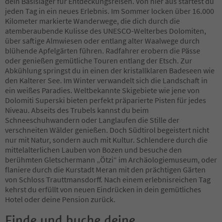
dein Basislager für Entdeckungsreisen. Von hier aus startest du
63
jeden Tag in ein neues Erlebnis. Im Sommer locken über 16.000
64
Kilometer markierte Wanderwege, die dich durch die
65
atemberaubende Kulisse des UNESCO-Welterbes Dolomiten,
66
über saftige Almwiesen oder entlang alter Waalwege durch
67
blühende Apfelgärten führen. Radfahrer erobern die Pässe
68
oder genießen gemütliche Touren entlang der Etsch. Zur
69
Abkühlung springst du in einen der kristallklaren Badeseen wie
70
den Kalterer See. Im Winter verwandelt sich die Landschaft in
71
ein weißes Paradies. Weltbekannte Skigebiete wie jene von
72
Dolomiti Superski bieten perfekt präparierte Pisten für jedes
73
Niveau. Abseits des Trubels kannst du beim
74
Schneeschuhwandern oder Langlaufen die Stille der
75
verschneiten Wälder genießen. Doch Südtirol begeistert nicht
76
nur mit Natur, sondern auch mit Kultur. Schlendere durch die
77
mittelalterlichen Lauben von Bozen und besuche den
78
berühmten Gletschermann „Ötzi“ im Archäologiemuseum, oder
79
flaniere durch die Kurstadt Meran mit den prächtigen Gärten
80
von Schloss Trauttmansdorff. Nach einem erlebnisreichen Tag
81
kehrst du erfüllt von neuen Eindrücken in dein gemütliches
82
Hotel oder deine Pension zurück.
83
84
Finde und buche deine