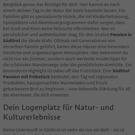
40
Bergblick genau das Richtige für dich. Hier kannst du nach
41
einem aktiven Tag in der Natur die Seele baumeln lassen. Für
42
Familien gibt es spezialisierte Hotels, die mit Kinderbetreuung,
43
Spielplätzen und Abenteuerprogrammen dafür sorgen, dass
44
bei Groß und Klein keine Wünsche offenbleiben. Wer es
45
persönlicher und authentischer mag, für den ist eine
Pension in
46
Südtirol
die ideale Wahl. Oftmals seit Generationen von
47
derselben Familie geführt, bieten diese Häuser eine besonders
48
herzliche und ungezwungene Atmosphäre. Hier bekommst du
49
nicht nur ein Zimmer, sondern auch wertvolle Insidertipps für
50
die schönsten Wanderwege oder die gemütlichste Almhütte. Ein
51
besonderes Highlight ist dabei oft das Frühstück. Eine
Südtirol
52
Pension mit Frühstück
bedeutet, den Tag mit regionalen
53
Produkten, hausgemachten Marmeladen und frisch
54
gebackenem Brot zu beginnen – eine liebevolle Stärkung für all
55
die Abenteuer, die dich erwarten.
56
57
Dein Logenplatz für Natur- und
58
Kulturerlebnisse
59
60
61
Deine Unterkunft in Südtirol ist mehr als nur ein Bett – sie ist
62