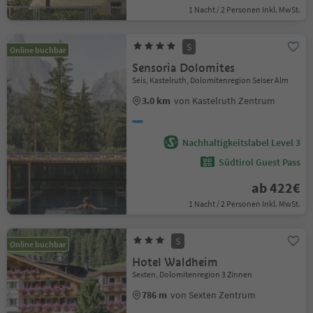
1 Nacht / 2 Personen Inkl. MwSt.
S
Online buchbar
Sensoria Dolomites
Seis, Kastelruth, Dolomitenregion Seiser Alm
3.0 km
von Kastelruth Zentrum
Nachhaltigkeitslabel Level 3
Südtirol Guest Pass
ab 422€
1 Nacht / 2 Personen Inkl. MwSt.
S
Online buchbar
Hotel Waldheim
Sexten, Dolomitenregion 3 Zinnen
786 m
von Sexten Zentrum