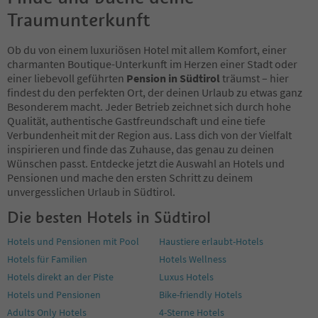
85
Traumunterkunft
86
87
88
Ob du von einem luxuriösen Hotel mit allem Komfort, einer
89
charmanten Boutique-Unterkunft im Herzen einer Stadt oder
90
einer liebevoll geführten
Pension in Südtirol
träumst – hier
91
findest du den perfekten Ort, der deinen Urlaub zu etwas ganz
92
Besonderem macht. Jeder Betrieb zeichnet sich durch hohe
93
Qualität, authentische Gastfreundschaft und eine tiefe
94
Verbundenheit mit der Region aus. Lass dich von der Vielfalt
95
inspirieren und finde das Zuhause, das genau zu deinen
96
Wünschen passt. Entdecke jetzt die Auswahl an Hotels und
97
Pensionen und mache den ersten Schritt zu deinem
98
unvergesslichen Urlaub in Südtirol.
99
Die besten Hotels in Südtirol
100
101
Hotels und Pensionen mit Pool
Haustiere erlaubt-Hotels
102
Hotels für Familien
Hotels Wellness
103
104
Hotels direkt an der Piste
Luxus Hotels
105
Hotels und Pensionen
Bike-friendly Hotels
106
Adults Only Hotels
4-Sterne Hotels
107