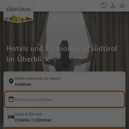
men
favorit
user lin
Hotels und Pensionen in Südtirol
im Überblick
Wohin möchtest du reisen?
Südtirol
Reisedatum wählen
Gäste & Zimmer
2 Gäste / 1 Zimmer