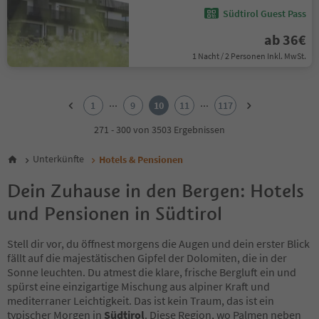
Südtirol Guest Pass
ab 36€
1 Nacht / 2 Personen Inkl. MwSt.
1
2
...
...
1
9
10
11
117
3
4
271 - 300 von 3503 Ergebnissen
5
6
Unterkünfte
Hotels & Pensionen
7
8
Dein Zuhause in den Bergen: Hotels
9
und Pensionen in Südtirol
10
11
12
Stell dir vor, du öffnest morgens die Augen und dein erster Blick
13
fällt auf die majestätischen Gipfel der Dolomiten, die in der
14
Sonne leuchten. Du atmest die klare, frische Bergluft ein und
15
spürst eine einzigartige Mischung aus alpiner Kraft und
16
mediterraner Leichtigkeit. Das ist kein Traum, das ist ein
17
typischer Morgen in
Südtirol
. Diese Region, wo Palmen neben