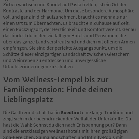
18
Zirben wachsen und Knödel auf Pasta treffen, ist ein Ort der
19
Kontraste und der Harmonie. Um diese besondere Atmosphäre
20
voll und ganz in dich aufzunehmen, braucht es mehr als nur
21
einen Ort zum Übernachten. Es braucht ein Zuhause auf Zeit,
22
einen Rückzugsort, der Herzlichkeit und Komfort vereint. Genau
23
das findest du in den vielfältigen Hotels und Pensionen, die
24
über das ganze Land verstreut sind und dich mit offenen Armen
25
empfangen. Sie sind der perfekte Ausgangspunkt, um die
26
Schätze dieser einzigartigen Landschaft zwischen Gletschern
27
und Weinreben zu entdecken und unvergessliche
28
Urlaubserinnerungen zu schaffen.
29
Vom Wellness-Tempel bis zur
30
31
Familienpension: Finde deinen
32
33
Lieblingsplatz
34
35
Die Gastfreundschaft hat in
Suedtirol
eine lange Tradition und
36
zeigt sich in der beeindruckenden Vielfalt der Unterkünfte. Du
37
hast die Wahl: Sehnst du dich nach Entspannung pur? Dann
38
sind die erstklassigen Wellnesshotels mit ihren großzügigen
39
Spa-Bereichen, Saunalandschaften und Infinity-Pools mit