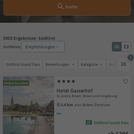
Suche
3503
Ergebnisse
- Südtirol
Empfehlungen
Sortieren:
1
Südtirol Guest Pass
Bewertungen
Kategorie
Verpflegungsa
1 aktive
Online buchbar
Hotel Gasserhof
St. Andrä, Brixen, Brixen und Umgebung
2.4 km
von Brixen Zentrum
Südtirol Guest Pass
ab 129€