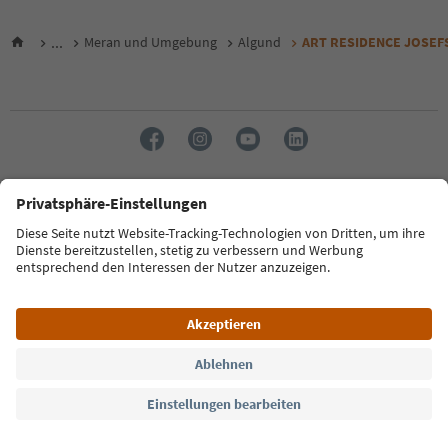
...
Meran und Umgebung
Algund
ART RESIDENCE JOSEF
Sprache: Deutsch
FAQ
Kontakt
Presse
MICE
Datenschutzerklärung
AGB
Impressum
Cookie Policy
Film commission
Über uns
Zugänglichkeitserklärung
Südtirol B2B
© 2026 IDM Südtirol