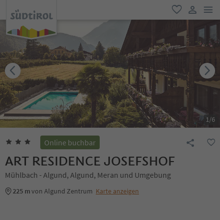
men
favorit
user lin
1
/
6
Online buchbar
ART RESIDENCE JOSEFSHOF
Mühlbach - Algund, Algund, Meran und Umgebung
225 m
von Algund Zentrum
Karte anzeigen