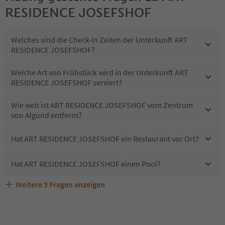
RESIDENCE JOSEFSHOF
Welches sind die Check-in Zeiten der Unterkunft ART
RESIDENCE JOSEFSHOF?
Welche Art von Frühstück wird in der Unterkunft ART
RESIDENCE JOSEFSHOF serviert?
Wie weit ist ART RESIDENCE JOSEFSHOF vom Zentrum
von Algund entfernt?
Hat ART RESIDENCE JOSEFSHOF ein Restaurant vor Ort?
Hat ART RESIDENCE JOSEFSHOF einen Pool?
Weitere
3
Fragen anzeigen
Sind Haustiere in der Unterkunft ART RESIDENCE
Erhalten die Gäste von ART RESIDENCE JOSEFSHOF
Welche Services bietet ART RESIDENCE JOSEFSHOF?
JOSEFSHOF erlaubt?
einen Südtirol Guestpass?