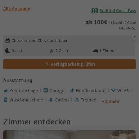
Alle Angaben
Südtirol Guest Pass
ab
100
€
/ 1 Nacht / 2 Gäste
Inkl. MwSt.
Buchungsdetails bearbeiten
Check-in- und Check-out-Daten
Nacht
2
Gäste
1
Zimmer
Verfügbarkeit prüfen
Ausstattung
Zentrale Lage
Garage
Hunde erlaubt
WLAN
Waschmaschine
Garten
Freibad
+ 2 mehr
Zimmer entdecken