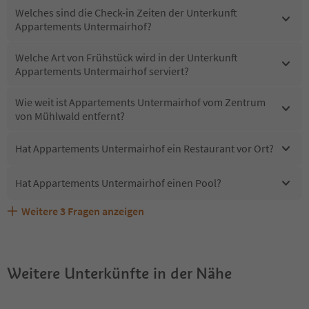
Welches sind die Check-in Zeiten der Unterkunft
Appartements Untermairhof?
Welche Art von Frühstück wird in der Unterkunft
Appartements Untermairhof serviert?
Wie weit ist Appartements Untermairhof vom Zentrum
von Mühlwald entfernt?
Hat Appartements Untermairhof ein Restaurant vor Ort?
Hat Appartements Untermairhof einen Pool?
Weitere
3
Fragen anzeigen
Sind Haustiere in der Unterkunft Appartements
Erhalten die Gäste von Appartements Untermairhof
Welche Services bietet Appartements Untermairhof?
Untermairhof erlaubt?
einen Südtirol Guestpass?
Weitere Unterkünfte in der Nähe