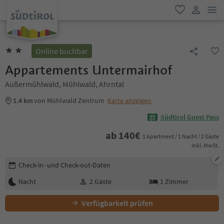
men
favorit
user lin
Online buchbar
Appartements Untermairhof
Außermühlwald, Mühlwald, Ahrntal
1.4 km
von Mühlwald Zentrum
Karte anzeigen
Südtirol Guest Pass
ab
140
€
1 Apartment / 1 Nacht / 2 Gäste
Inkl. MwSt.
Buchungsdetails bearbeiten
Check-in- und Check-out-Daten
Nacht
2
Gäste
1
Zimmer
Verfügbarkeit prüfen