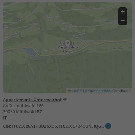
+
−
Leaflet
|
©
OpenStreetMap
Contributors
Appartements Untermairhof
Außermühlwald 166
39030 Mühlwald BZ
IT
CIN: IT021088A1TBUZ5XU6, IT021017B4CUNJIQGK