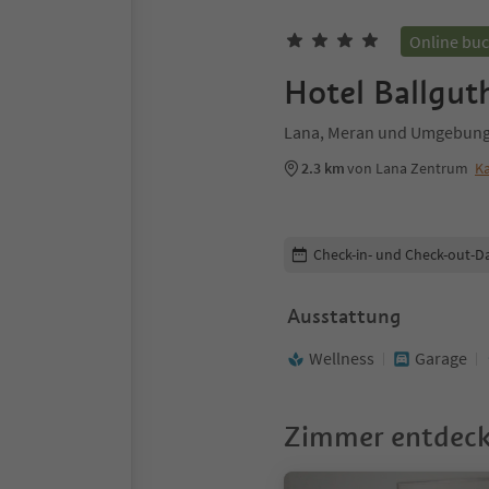
Online bu
Hotel Ballgut
Lana, Meran und Umgebun
2.3 km
von Lana Zentrum
Ka
Buchungsdetails bearbeiten
Check-in- und Check-out-D
Ausstattung
Wellness
Garage
Zimmer entdec