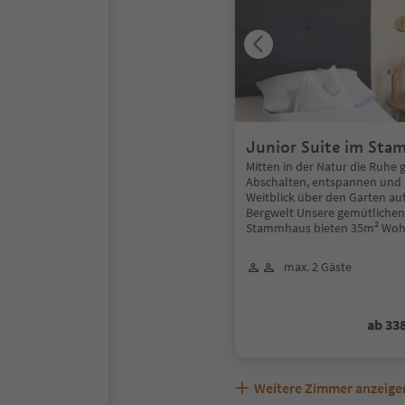
Junior Suite im Sta
Süd-Balkon
Mitten in der Natur die Ruhe 
Abschalten, entspannen und 
Weitblick über den Garten au
Bergwelt Unsere gemütlichen
Stammhaus bieten 35m² Woh
max. 2 Gäste
ab 33
Weitere Zimmer anzeige