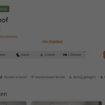
chbar
hof
g
rte anzeigen
Alle Angaben
aten
Nacht
2
Gäste
1
Zimmer
Hunde erlaubt
Kostenloses WLAN
Ruhig gelegen
ken