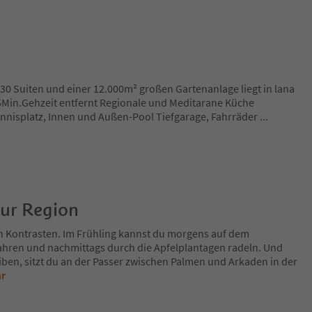
 30 Suiten und einer 12.000m² großen Gartenanlage liegt in lana
5Min.Gehzeit entfernt Regionale und Meditarane Küche
ennisplatz, Innen und Außen-Pool Tiefgarage, Fahrräder
...
zur Region
n Kontrasten. Im Frühling kannst du morgens auf dem
fahren und nachmittags durch die Apfelplantagen radeln. Und
iben, sitzt du an der Passer zwischen Palmen und Arkaden in der
hr