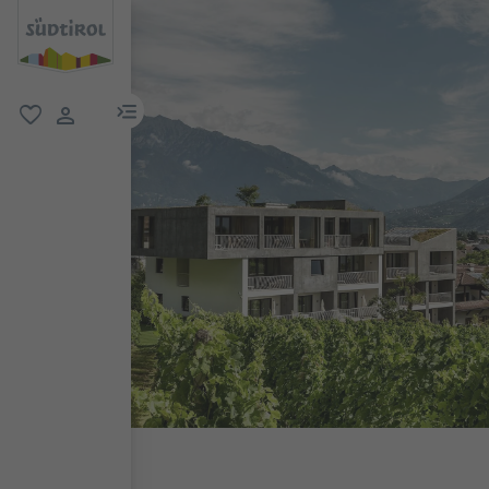
menu link
favorit
user link