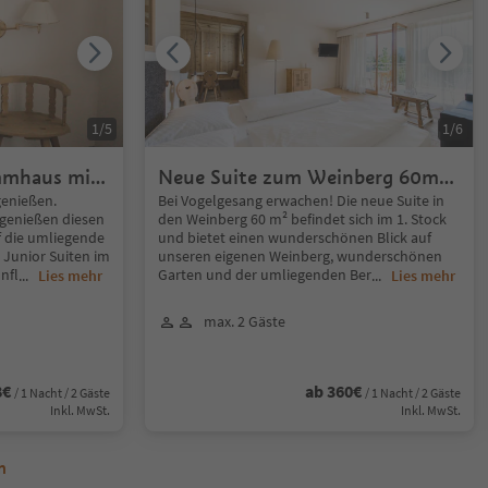
1
/
5
1
/
6
mmhaus mit
Neue Suite zum Weinberg 60m²
mit Stub+ südTerrasse
genießen.
Bei Vogelgesang erwachen! Die neue Suite in
genießen diesen
den Weinberg 60 m² befindet sich im 1. Stock
f die umliegende
und bietet einen wunderschönen Blick auf
 Junior Suiten im
unseren eigenen Weinberg, wunderschönen
nfl
Garten und der umliegenden Ber
...
Lies mehr
...
Lies mehr
max. 2 Gäste
8€
ab 360€
/ 1 Nacht / 2 Gäste
/ 1 Nacht / 2 Gäste
Inkl. MwSt.
Inkl. MwSt.
n