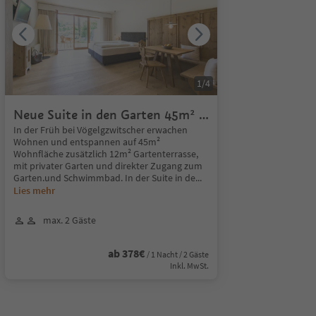
1
/
4
Neue Suite in den Garten 45m² +
Süd-Terrasse
In der Früh bei Vögelgzwitscher erwachen
Wohnen und entspannen auf 45m²
Wohnfläche zusätzlich 12m² Gartenterrasse,
mit privater Garten und direkter Zugang zum
Garten.und Schwimmbad. In der Suite in de
...
Lies mehr
max. 2 Gäste
ab 378€
/ 1 Nacht / 2 Gäste
Inkl. MwSt.