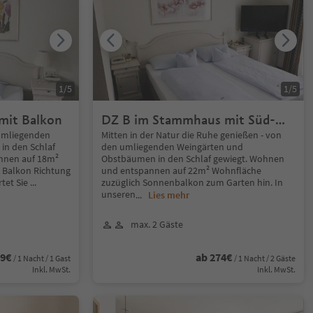
1
/
5
1
/
5
mit Balkon
DZ B im Stammhaus mit Süd-
Balkon zum Garten
 umliegenden
Mitten in der Natur die Ruhe genießen - von
in den Schlaf
den umliegenden Weingärten und
nnen auf 18m²
Obstbäumen in den Schlaf gewiegt. Wohnen
Balkon Richtung
und entspannen auf 22m² Wohnfläche
tet Sie
...
zuzüglich Sonnenbalkon zum Garten hin. In
unseren
...
Lies mehr
max. 2 Gäste
89€
ab 274€
/ 1 Nacht / 1 Gast
/ 1 Nacht / 2 Gäste
Inkl. MwSt.
Inkl. MwSt.