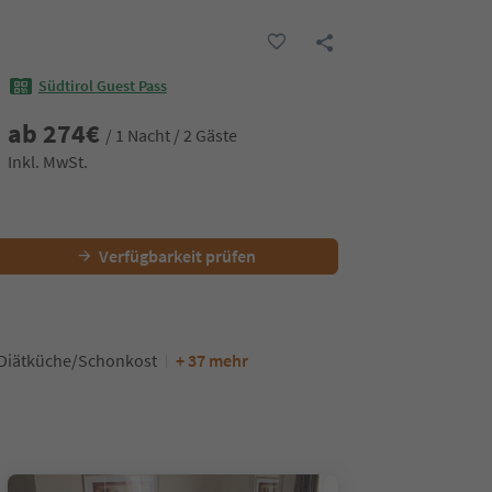
Südtirol Guest Pass
ab
274
€
/ 1 Nacht / 2 Gäste
Inkl. MwSt.
Verfügbarkeit prüfen
Diätküche/Schonkost
+ 37 mehr