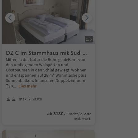
1
/
5
DZ C im Stammhaus mit Süd-
Balkon zum Garten
Mitten in der Natur die Ruhe genießen - von
den umliegenden Weingärten und
Obstbäumen in den Schlaf gewiegt. Wohnen
und entspannen auf 28 m² Wohnfläche plus
Sonnenbalkon. In unseren Doppelzimmern
Typ
...
Lies mehr
max. 2 Gäste
ab 318€
/ 1 Nacht / 2 Gäste
Inkl. MwSt.