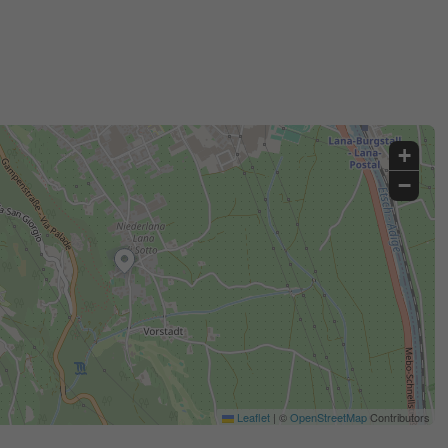
+
−
Leaflet
|
©
OpenStreetMap
Contributors