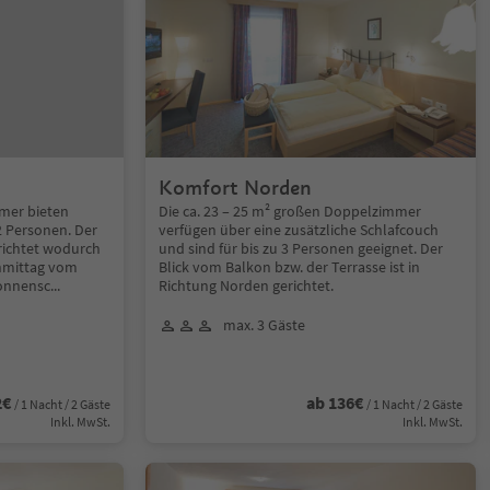
Komfort Norden
mmer bieten
Die ca. 23 – 25 m² großen Doppelzimmer
2 Personen. Der
verfügen über eine zusätzliche Schlafcouch
richtet wodurch
und sind für bis zu 3 Personen geeignet. Der
hmittag vom
Blick vom Balkon bzw. der Terrasse ist in
onnensc
...
Richtung Norden gerichtet.
max. 3 Gäste
2€
ab 136€
/ 1 Nacht / 2 Gäste
/ 1 Nacht / 2 Gäste
Inkl. MwSt.
Inkl. MwSt.