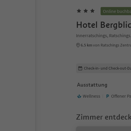
Online buchb
Hotel Bergbli
Innerratschings, Ratsching
6.5 km
von Ratschings Zent
Buchungsdetails bearbeiten
Check-in- und Check-out-D
Ausstattung
Wellness
Offener P
Zimmer entdec