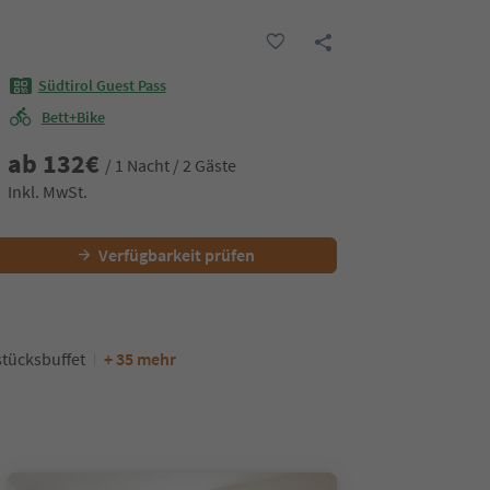
Südtirol Guest Pass
Bett+Bike
ab
132
€
/ 1 Nacht / 2 Gäste
Inkl. MwSt.
Verfügbarkeit prüfen
tücksbuffet
+ 35 mehr