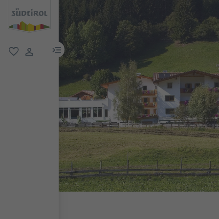
menu link
favorit
user link