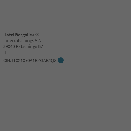
Hotel Bergblick
Innerratschings 5 A
39040 Ratschings BZ
IT
CIN: IT021070A1BZOAB4QS