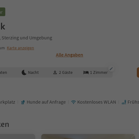
ar
ck
s, Sterzing und Umgebung
rum
Karte anzeigen
Alle Angaben
aten
Nacht
2
Gäste
1
Zimmer
arkplatz
Hunde auf Anfrage
Kostenloses WLAN
Frühs
ken