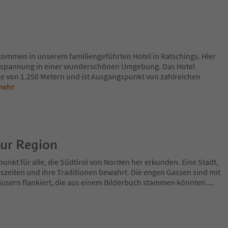
lkommen in unserem familiengeführten Hotel in Ratschings. Hier
ntspannung in einer wunderschönen Umgebung. Das Hotel
öhe von 1.250 Metern und ist Ausgangspunkt von zahlreichen
mehr
zur Region
fpunkt für alle, die Südtirol von Norden her erkunden. Eine Stadt,
szeiten und ihre Traditionen bewahrt. Die engen Gassen sind mit
äusern flankiert, die aus einem Bilderbuch stammen könnten.
...