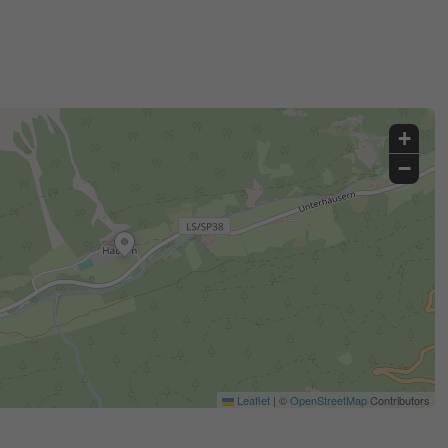
+
−
Leaflet
|
©
OpenStreetMap
Contributors