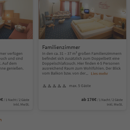
Familienzimmer
mmer verfügen
In den ca. 31 – 37 m² großen Familienzimmern
couch und sind
befindet sich zusätzlich zum Doppelbett eine
t. Auf dem
Doppelschlafcouch. Hier finden 4-5 Personen
nne genießen.
ausreichend Raum zum Wohlfühlen. Der Blick
vom Balkon bzw. von der
...
Lies mehr
max. 5 Gäste
0€
ab 176€
/ 1 Nacht / 2 Gäste
/ 1 Nacht / 2 Gäste
Inkl. MwSt.
Inkl. MwSt.
n