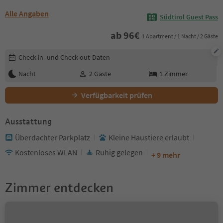
Alle Angaben
Südtirol Guest Pass
ab
96
€
1 Apartment / 1 Nacht / 2 Gäste
Buchungsdetails bearbeiten
Check-in- und Check-out-Daten
Nacht
2
Gäste
1
Zimmer
Verfügbarkeit prüfen
Ausstattung
Überdachter Parkplatz
Kleine Haustiere erlaubt
Kostenloses WLAN
Ruhig gelegen
+ 9 mehr
Zimmer entdecken