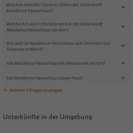
Welches sind die Check-in Zeiten der Unterkunft
Residence Passerhaus?
Welche Art von Frühstück wird in der Unterkunft
Residence Passerhaus serviert?
Wie weit ist Residence Passerhaus vom Zentrum von
Schenna entfernt?
Hat Residence Passerhaus ein Restaurant vor Ort?
Hat Residence Passerhaus einen Pool?
Weitere
3
Fragen anzeigen
Sind Haustiere in der Unterkunft Residence Passerhaus
Erhalten die Gäste von Residence Passerhaus einen
Welche Services bietet Residence Passerhaus?
erlaubt?
Südtirol Guestpass?
Unterkünfte in der Umgebung