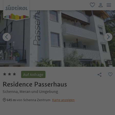
men
favorit
user lin
1
/
2
Auf Anfrage
Residence Passerhaus
Schenna, Meran und Umgebung
645 m
von Schenna Zentrum
Karte anzeigen