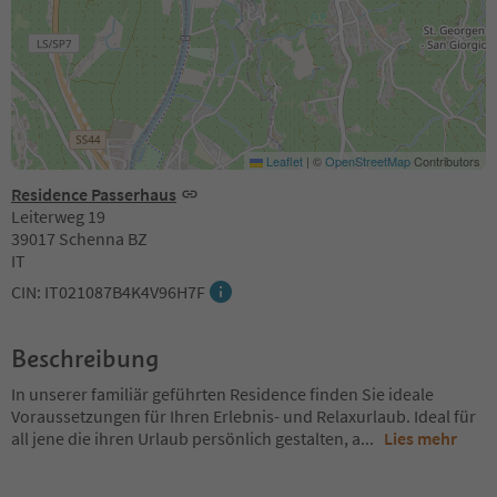
Leaflet
|
©
OpenStreetMap
Contributors
Residence Passerhaus
Leiterweg 19
39017 Schenna BZ
IT
CIN: IT021087B4K4V96H7F
Beschreibung
In unserer familiär geführten Residence finden Sie ideale
Voraussetzungen für Ihren Erlebnis- und Relaxurlaub. Ideal für
all jene die ihren Urlaub persönlich gestalten, a
...
Lies mehr