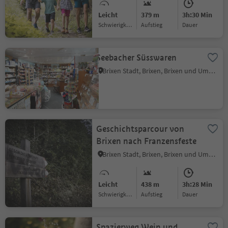
Leicht
379 m
3h:30 Min
Schwierigkeitsgrad
Aufstieg
Dauer
Seebacher Süsswaren
Brixen Stadt, Brixen, Brixen und Umgebung
Geschichtsparcour von
Brixen nach Franzensfeste
Brixen Stadt, Brixen, Brixen und Umgebung
Leicht
438 m
3h:28 Min
Schwierigkeitsgrad
Aufstieg
Dauer
Spazierweg Wein und