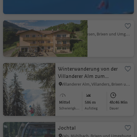
Mira Sabiona
Gufidaun, Klausen, Brixen und Umgebung
Winterwanderung von der
Villanderer Alm zum
Rittner Horn
Villanderer Alm, Villanders, Brixen und Umgebung
Mittel
586 m
4h:46 Min
Schwierigkeitsgrad
Aufstieg
Dauer
Jochtal
Vals, Mühlbach, Brixen und Umgebung