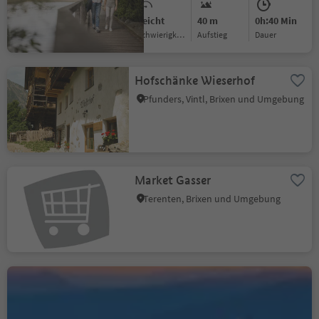
Leicht
40 m
0h:40 Min
Schwierigkeitsgrad
Aufstieg
Dauer
Hofschänke Wieserhof
Pfunders, Vintl, Brixen und Umgebung
Market Gasser
Terenten, Brixen und Umgebung
Plosehütte CAI
Plose, Brixen, Brixen und Umgebung