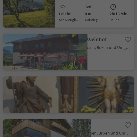
Leicht
0 m
2h:15 Min
Schwierigkeitsgrad
Aufstieg
Dauer
Martscholer Weinhof
Gufidaun, Klausen, Brixen und Umgebung
St. Cyrillus Kirche
Pfeffersberg, Brixen, Brixen und Umgebung
Gummererhof
Pfeffersberg, Brixen, Brixen und Umgebung