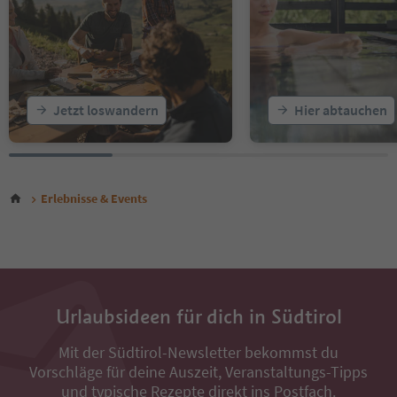
20
21
22
23
24
25
Jetzt loswandern
Hier abtauchen
26
27
28
29
30
Erlebnisse & Events
31
32
33
34
Urlaubsideen für dich in Südtirol
Mit der Südtirol-Newsletter bekommst du
Vorschläge für deine Auszeit, Veranstaltungs-Tipps
und typische Rezepte direkt ins Postfach.