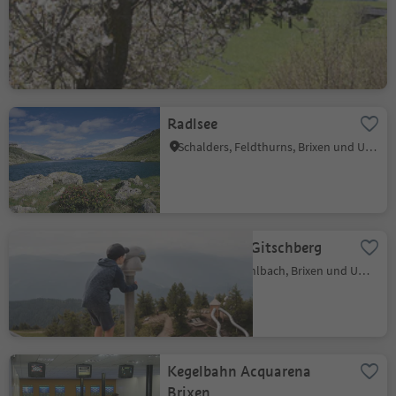
Leicht
216 m
2h:37 Min
Schwierigkeitsgrad
Aufstieg
Dauer
Radlsee
Schalders, Feldthurns, Brixen und Umgebung
Sonnenpark Gitschberg
Weitental, Mühlbach, Brixen und Umgebung
Kegelbahn Acquarena
Brixen