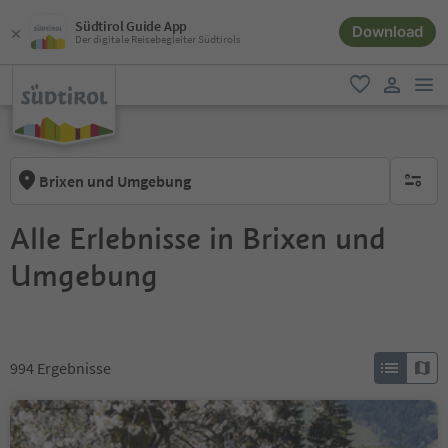
Südtirol Guide App
Download
Der digitale Reisebegleiter Südtirols
men
favorit
user lin
Brixen und Umgebung
keine ak
Alle Erlebnisse in Brixen und
Umgebung
994
Ergebnisse
Lajen - Albions - Klausen
Verdings, Klausen, Brixen und Umgebung