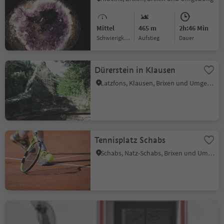
Mittel
465 m
2h:46 Min
Schwierigkeitsgrad
Aufstieg
Dauer
Dürerstein in Klausen
Latzfons, Klausen, Brixen und Umgebung
Tennisplatz Schabs
Schabs, Natz-Schabs, Brixen und Umgebung
Bar Restaurant Pizzeria
Wiedenhofer