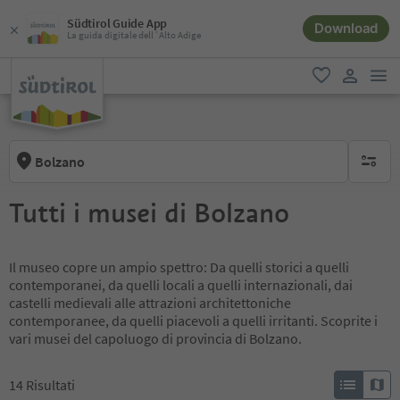
Südtirol Guide App
Download
La guida digitale dell´Alto Adige
men
favoriti
user lin
Bolzano
nessun f
Tutti i musei di Bolzano
Il museo copre un ampio spettro: Da quelli storici a quelli
contemporanei, da quelli locali a quelli internazionali, dai
castelli medievali alle attrazioni architettoniche
contemporanee, da quelli piacevoli a quelli irritanti. Scoprite i
vari musei del capoluogo di provincia di Bolzano.
14
Risultati