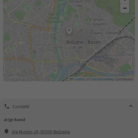
−
Leaflet
|
©
OpenStreetMap
Contributors
Contatti
ar/ge kunst
Via Museo 29,39100,Bolzano