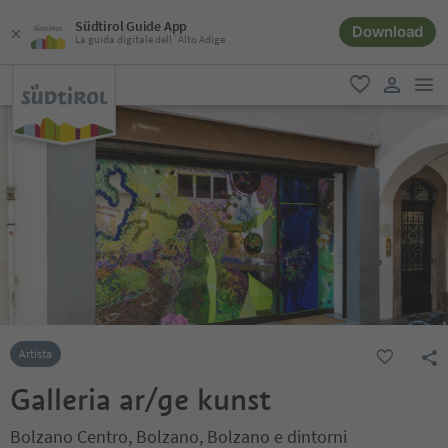
Südtirol Guide App
Download
La guida digitale dell´Alto Adige
men
favoriti
user lin
Artista
Galleria ar/ge kunst
Bolzano Centro, Bolzano, Bolzano e dintorni