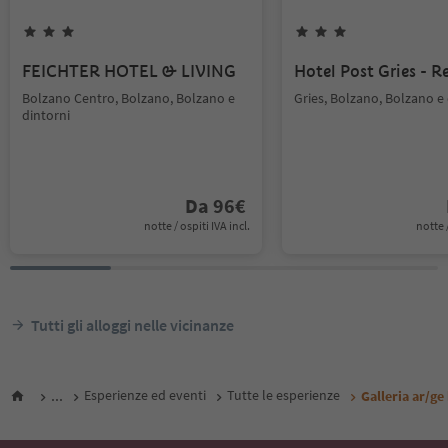
FEICHTER HOTEL & LIVING
Hotel Post Gries - R
Bolzano Centro, Bolzano, Bolzano e
Gries, Bolzano, Bolzano e 
dintorni
Da
96
€
notte / ospiti IVA incl.
notte /
Tutti gli alloggi nelle vicinanze
...
Esperienze ed eventi
Tutte le esperienze
Galleria ar/ge