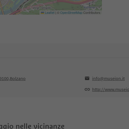
Leaflet
|
©
OpenStreetMap
Contributors
39100,Bolzano
info@museion.it
http://www.museio
oggio nelle vicinanze