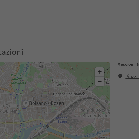
cazioni
Museion - 
+
Piazza
−