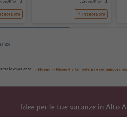
 / ospiti IVA incl.
notte / ospiti IVA incl.
renota ora
Prenota ora
inanze
Tutte le esperienze
Museion - Museo d'arte moderna e contemporanea
Idee per le tue vacanze in Alto 
Con la newsletter dell’Alto Adige ricevi consigli per l
eventi da non perdere e ricette tipiche.