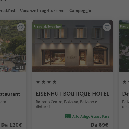
reakfast
Vacanze in agriturismo
Campeggio
Prenotabile online
Prenot
1
/
11
estaurant
EISENHUT BOUTIQUE HOTEL
De
torni
Bolzano Centro, Bolzano, Bolzano e
Bol
dintorni
dint
Alto Adige Guest Pass
Da
120
€
Da
89
€