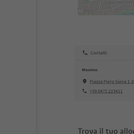
Contatti
Museion
Piazza Piero Siena 1,
+39 0471 223411
Trova il tuo all