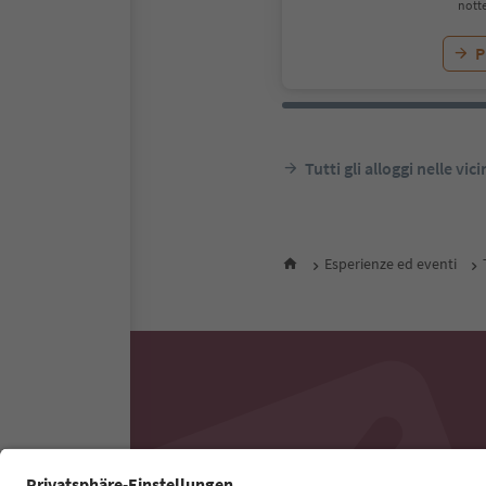
notte
P
Tutti gli alloggi nelle vic
Esperienze ed eventi