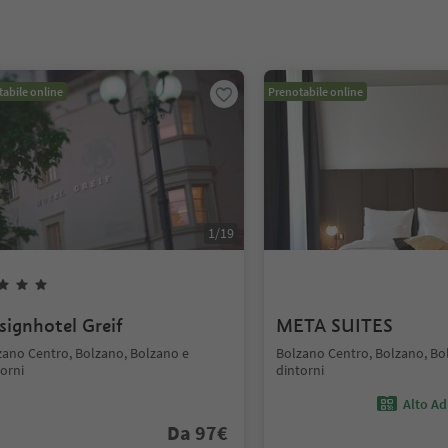
abile online
Prenotabile online
1
/
19
signhotel Greif
META SUITES
zano Centro, Bolzano, Bolzano e
Bolzano Centro, Bolzano, Bo
orni
dintorni
Alto Ad
Da
97
€