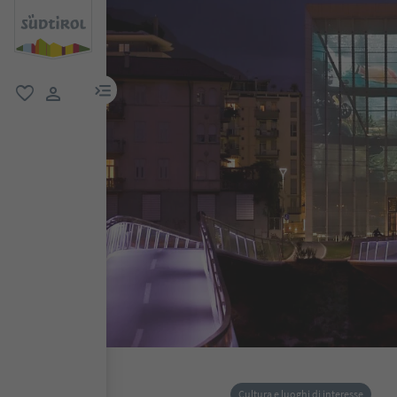
menu link
favoriti
user link
Cultura e luoghi di interesse