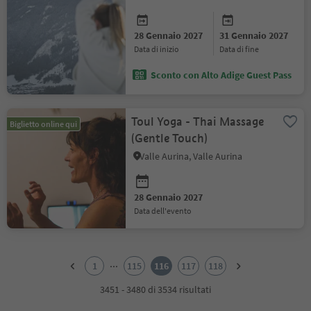
28 Gennaio 2027
31 Gennaio 2027
data di inizio
data di fine
Sconto con Alto Adige Guest Pass
Toul Yoga - Thai Massage
Biglietto online qui
(Gentle Touch)
Valle Aurina, Valle Aurina
28 Gennaio 2027
data dell'evento
1
2
...
1
115
116
117
118
3
4
3451 - 3480 di 3534 risultati
5