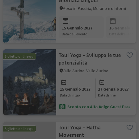
Giornata singola
Moso in Passiria, Merano e dintorni
15 Gennaio 2027
16 Gennaio 202
data dell'evento
data dell'evento
Toul Yoga - Sviluppa le tue
Biglietto online qui
potenzialità
Valle Aurina, Valle Aurina
15 Gennaio 2027
17 Gennaio 2027
data di inizio
data di fine
Sconto con Alto Adige Guest Pass
Toul Yoga - Hatha
Biglietto online qui
Movement