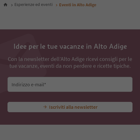
Esperienze ed eventi
Eventi in Alto Adige
29
30
31
32
33
34
35
Idee per le tue vacanze in Alto Adige
36
37
Con la newsletter dell’Alto Adige ricevi consigli per le
38
tue vacanze, eventi da non perdere e ricette tipiche.
39
40
41
Indirizzo e-mail*
42
43
44
45
Iscriviti alla newsletter
46
47
48
49
50