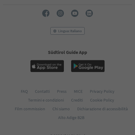
51
52
53
54
55
Lingua: Italiano
56
57
58
59
Südtirol Guide App
60
61
62
63
64
65
FAQ
Contatti
Press
MICE
Privacy Policy
66
67
Termini e condizioni
Crediti
Cookie Policy
68
Film commission
Chi siamo
Dichiarazione di accessibilità
69
70
Alto Adige B2B
71
72