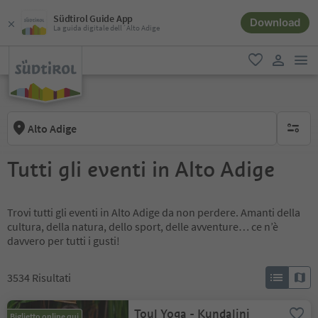
Südtirol Guide App
Download
La guida digitale dell´Alto Adige
men
favoriti
user lin
Alto Adige
nessun f
Tutti gli eventi in Alto Adige
Trovi tutti gli eventi in Alto Adige da non perdere. Amanti della
cultura, della natura, dello sport, delle avventure… ce n’è
davvero per tutti i gusti!
3534
Risultati
Toul Yoga - Kundalini
Biglietto online qui