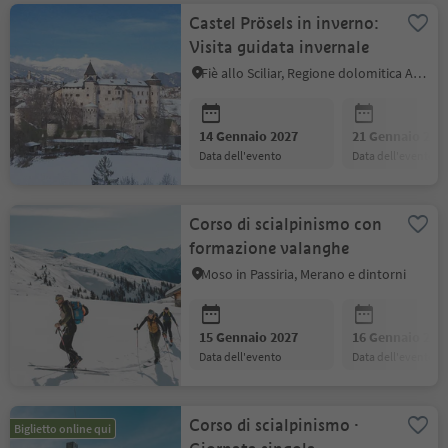
Castel Prösels in inverno:
Visita guidata invernale
Fiè allo Sciliar, Regione dolomitica Alpe di Siusi
14 Gennaio 2027
21 Gennaio 202
data dell'evento
data dell'evento
Corso di scialpinismo con
formazione valanghe
Moso in Passiria, Merano e dintorni
15 Gennaio 2027
16 Gennaio 202
data dell'evento
data dell'evento
Corso di scialpinismo ·
Biglietto online qui