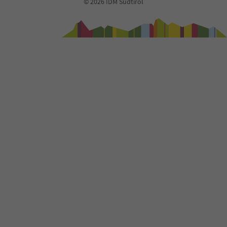
73
© 2026 IDM Südtirol
74
75
76
77
78
79
80
81
82
83
84
85
86
87
88
89
90
91
92
93
94
95