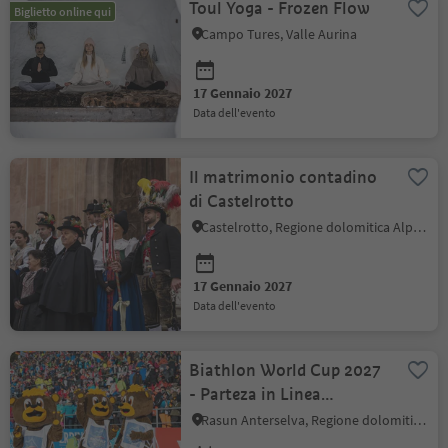
Toul Yoga - Frozen Flow
Biglietto online qui
Campo Tures, Valle Aurina
17 Gennaio 2027
data dell'evento
Il matrimonio contadino
di Castelrotto
Castelrotto, Regione dolomitica Alpe di Siusi
17 Gennaio 2027
data dell'evento
Biathlon World Cup 2027
- Parteza in Linea
Maschile | Partenza in
Rasun Anterselva, Regione dolomitica Plan de Corones
Line Femminile