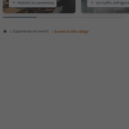
Mettiti in cammino
Un tuffo refriger
24
25
26
27
28
Esperienze ed eventi
Eventi in Alto Adige
29
30
31
32
33
34
35
36
37
38
39
40
41
42
43
44
45