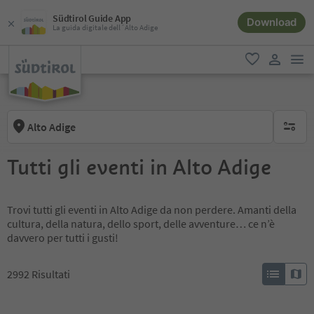
Südtirol Guide App
Download
La guida digitale dell´Alto Adige
men
favoriti
user lin
Alto Adige
nessun f
Tutti gli eventi in Alto Adige
Trovi tutti gli eventi in Alto Adige da non perdere. Amanti della
cultura, della natura, dello sport, delle avventure… ce n’è
davvero per tutti i gusti!
2992
Risultati