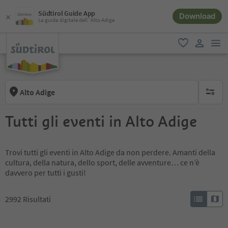
Südtirol Guide App
Download
La guida digitale dell´Alto Adige
men
favoriti
user lin
Alto Adige
nessun f
Tutti gli eventi in Alto Adige
Trovi tutti gli eventi in Alto Adige da non perdere. Amanti della
cultura, della natura, dello sport, delle avventure… ce n’è
davvero per tutti i gusti!
2992
Risultati