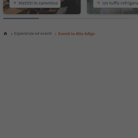
Mettiti in cammino
Un tuffo refriger
24
25
26
27
28
Esperienze ed eventi
Eventi in Alto Adige
29
30
31
32
33
34
35
36
37
38
39
40
41
42
43
44
45