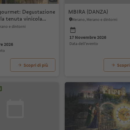
ourmet: Degustazione
MBIRA (DANZA)
 la tenuta vinicola
Merano, Merano e dintorni
legg
rano e dintorni
17 Novembre 2026
data dell'evento
e 2026
ento
Scopri di più
Scopri
i