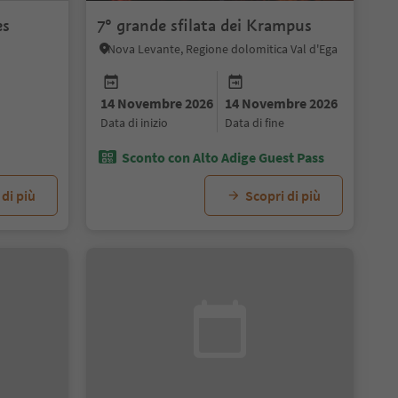
es
7° grande sfilata dei Krampus
Nova Levante, Regione dolomitica Val d'Ega
14 Novembre 2026
14 Novembre 2026
06 Dicembre 2026
data di inizio
data di fine
data dell'evento
Sconto con Alto Adige Guest Pass
 di più
Scopri di più