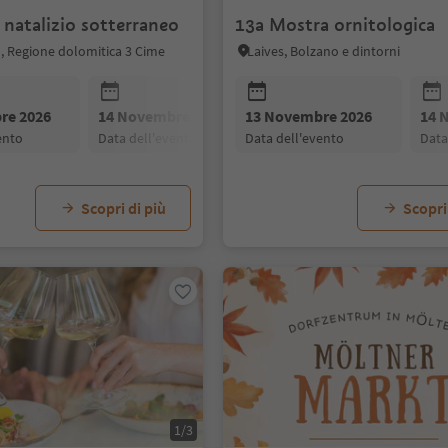
natalizio sotterraneo
13a Mostra ornitologica
, Regione dolomitica 3 Cime
Laives, Bolzano e dintorni
re 2026
14 Novembre 2026
13 Novembre 2026
15 Novembre 2026
14 
vento
data dell'evento
data dell'evento
data dell'evento
dat
Scopri di più
Scopri
1/3