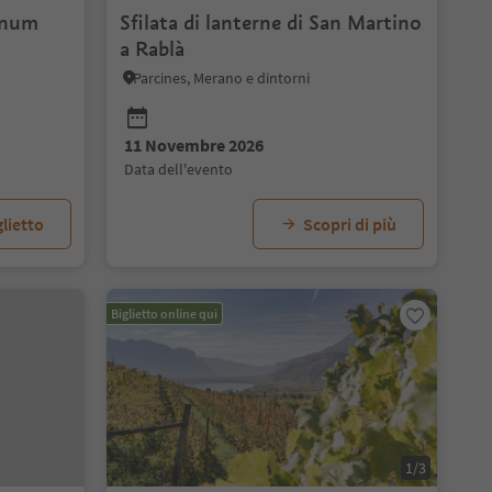
inum
Sfilata di lanterne di San Martino
a Rablà
f
Parcines, Merano e dintorni
11 Novembre 2026
data dell'evento
lietto
Scopri di più
Biglietto online qui
1/3