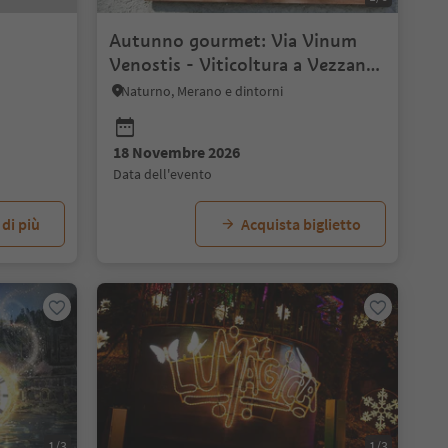
Autunno gourmet: Via Vinum
Venostis - Viticoltura a Vezzano:
Tenuta Befehlho
Naturno, Merano e dintorni
18 Novembre 2026
data dell'evento
 di più
Acquista biglietto
1/3
1/3