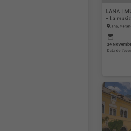
LANA | MU
- La music
Lana, Merano
14 Novembr
data dell'ev