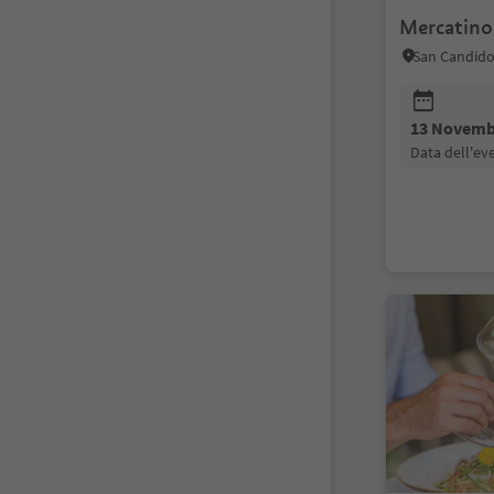
Mercatino 
San Candido
13 Novemb
data dell'e