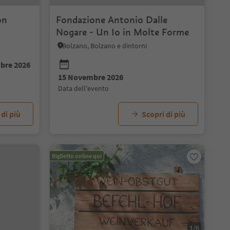
on
Fondazione Antonio Dalle
Nogare - Un Io in Molte Forme
Bolzano, Bolzano e dintorni
bre 2026
15 Novembre 2026
data dell'evento
 di più
Scopri di più
Biglietto online qui
1/6