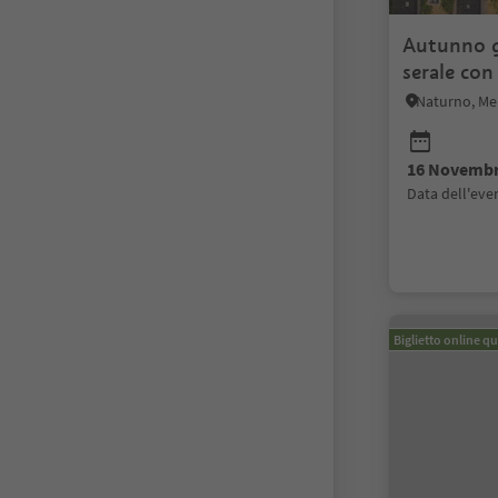
Autunno g
serale con
Castel Sal
Naturno, Me
16 Novembr
data dell'ev
Biglietto online qu