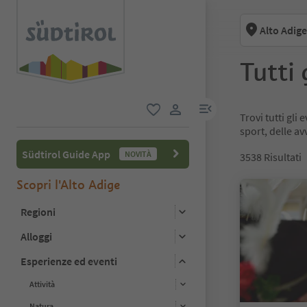
Alto Adige
Tutti 
menu link
Trovi tutti gli
favoriti
user link
sport, delle av
Südtirol Guide App
NOVITÀ
3538
Risultati
Scopri l'Alto Adige
Regioni
Alloggi
Esperienze ed eventi
Attività
Natura