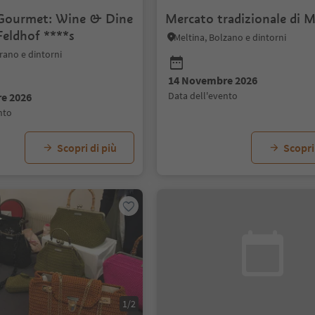
Gourmet: Wine & Dine
Mercato tradizionale di M
 Feldhof ****s
Meltina, Bolzano e dintorni
rano e dintorni
14 Novembre 2026
data dell'evento
e 2026
ento
Scopri di più
Scopri
1/2