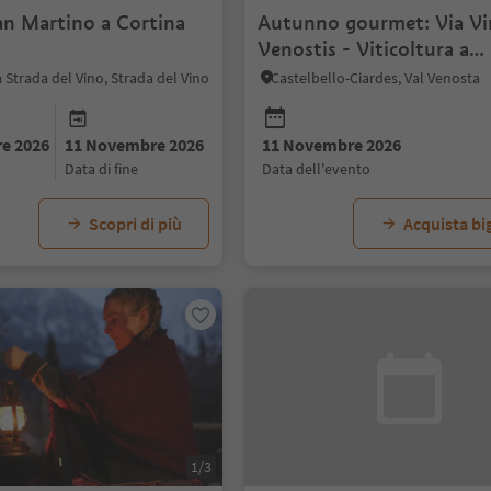
an Martino a Cortina
Autunno gourmet: Via V
Venostis - Viticoltura a
Castelbello:Tenuta Rebho
a Strada del Vino, Strada del Vino
Castelbello-Ciardes, Val Venosta
e 2026
11 Novembre 2026
11 Novembre 2026
data di fine
data dell'evento
Scopri di più
Acquista big
1/3