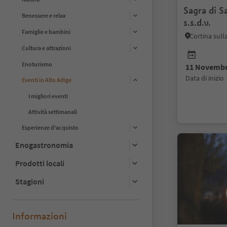
Sagra di S
Benessere e relax
s.s.d.v.
Famiglie e bambini
Cortina sull
Cultura e attrazioni
Enoturismo
11 Novembr
data di inizio
Eventi in Alto Adige
I migliori eventi
Attività settimanali
Esperienze d'acquisto
Enogastronomia
Prodotti locali
Stagioni
Informazioni