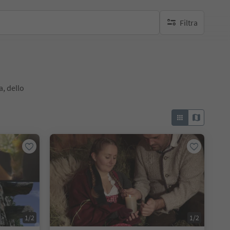
Filtra
nessun filtro attivo
a, dello
1/2
1/2