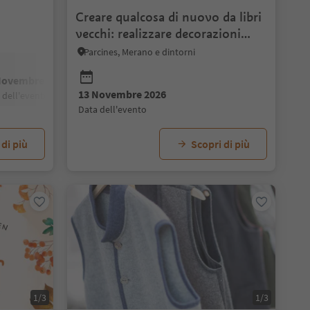
Creare qualcosa di nuovo da libri
vecchi: realizzare decorazioni
natalizie
Parcines, Merano e dintorni
Novembre 2026
16 Novembre 2026
15 Novembre 2026
17 Novembre 2026
18 Novembre 
13 Novembre 2026
a dell'evento
data dell'evento
data dell'evento
data dell'evento
data dell'evento
data dell'evento
 di più
Scopri di più
1/3
1/3