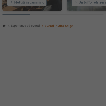
Mettiti in cammino
Un tuffo refriger
24
25
26
27
28
Esperienze ed eventi
Eventi in Alto Adige
29
30
31
32
33
34
35
36
37
38
39
40
41
42
43
44
45