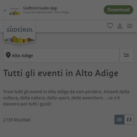
Südtirol Guide App
Download
La guida digitale dell´Alto Adige
men
favoriti
user lin
Alto Adige
nessun f
Tutti gli eventi in Alto Adige
Trovi tutti gli eventi in Alto Adige da non perdere. Amanti della
cultura, della natura, dello sport, delle avventure… ce n’è
davvero per tutti i gusti!
2739
Risultati