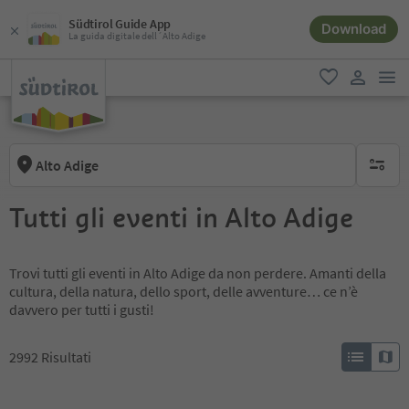
Südtirol Guide App
Download
La guida digitale dell´Alto Adige
men
favoriti
user lin
Alto Adige
nessun f
Tutti gli eventi in Alto Adige
Trovi tutti gli eventi in Alto Adige da non perdere. Amanti della
cultura, della natura, dello sport, delle avventure… ce n’è
davvero per tutti i gusti!
2992
Risultati