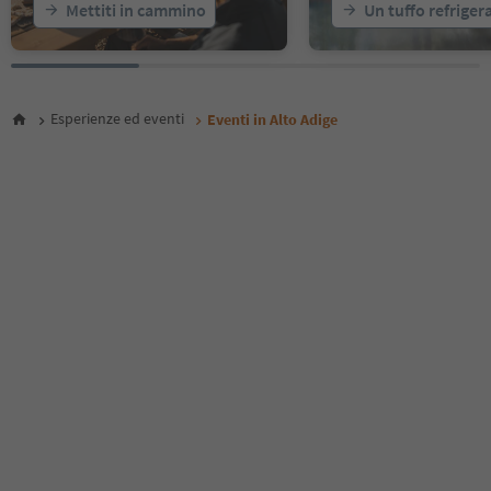
Mettiti in cammino
Un tuffo refriger
24
25
26
27
28
Esperienze ed eventi
Eventi in Alto Adige
29
30
31
32
33
34
35
36
37
38
39
40
41
42
43
44
45