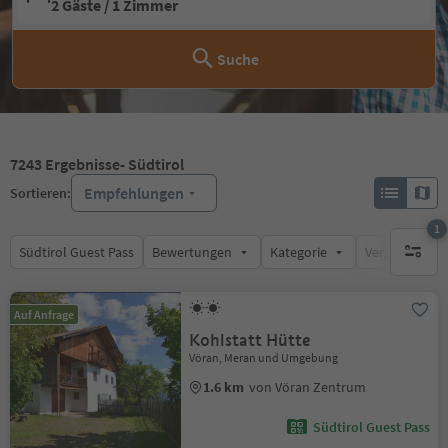
2 Gäste / 1 Zimmer
Suche
7243
Ergebnisse
- Südtirol
Empfehlungen
Sortieren:
1
Südtirol Guest Pass
Bewertungen
Kategorie
Verpflegungsa
1 aktive
Auf Anfrage
Kohlstatt Hütte
Vöran, Meran und Umgebung
1.6 km
von Vöran Zentrum
Südtirol Guest Pass