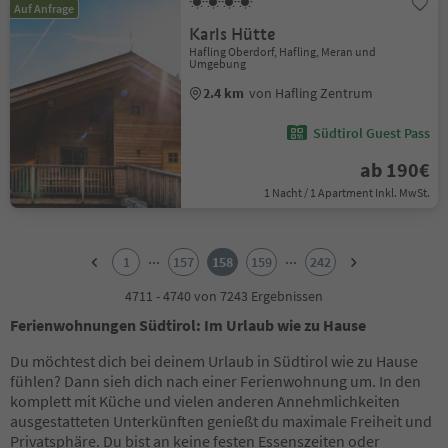
Auf Anfrage
Karls Hütte
Hafling Oberdorf, Hafling, Meran und
Umgebung
2.4 km
von Hafling Zentrum
Südtirol Guest Pass
ab 190€
1 Nacht / 1 Apartment Inkl. MwSt.
1
2
...
...
1
157
158
159
242
3
4
4711 - 4740 von 7243 Ergebnissen
5
Ferienwohnungen Südtirol: Im Urlaub wie zu Hause
6
7
Du möchtest dich bei deinem Urlaub in Südtirol wie zu Hause
8
fühlen? Dann sieh dich nach einer Ferienwohnung um. In den
9
komplett mit Küche und vielen anderen Annehmlichkeiten
10
ausgestatteten Unterkünften genießt du maximale Freiheit und
11
Privatsphäre. Du bist an keine festen Essenszeiten oder