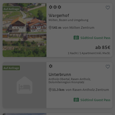
Auf Anfrage
Wargerhof
Mölten, Bozen und Umgebung
541 m
von Mölten Zentrum
Südtirol Guest Pass
ab 85€
1 Nacht / 1 Apartment Inkl. MwSt.
Auf Anfrage
Unterbrunn
Antholz-Obertal, Rasen-Antholz,
Dolomitenregion Kronplatz
11.3 km
von Rasen-Antholz Zentrum
Südtirol Guest Pass