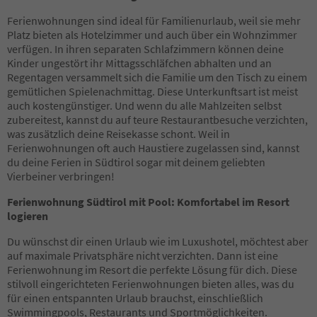
35
Ferienwohnungen sind ideal für Familienurlaub, weil sie mehr
36
Platz bieten als Hotelzimmer und auch über ein Wohnzimmer
37
verfügen. In ihren separaten Schlafzimmern können deine
38
Kinder ungestört ihr Mittagsschläfchen abhalten und an
39
Regentagen versammelt sich die Familie um den Tisch zu einem
40
gemütlichen Spielenachmittag. Diese Unterkunftsart ist meist
41
auch kostengünstiger. Und wenn du alle Mahlzeiten selbst
42
zubereitest, kannst du auf teure Restaurantbesuche verzichten,
43
was zusätzlich deine Reisekasse schont. Weil in
44
Ferienwohnungen oft auch Haustiere zugelassen sind, kannst
45
du deine Ferien in Südtirol sogar mit deinem geliebten
46
Vierbeiner verbringen!
47
48
Ferienwohnung Südtirol mit Pool: Komfortabel im Resort
49
logieren
50
51
Du wünschst dir einen Urlaub wie im Luxushotel, möchtest aber
52
auf maximale Privatsphäre nicht verzichten. Dann ist eine
53
Ferienwohnung im Resort die perfekte Lösung für dich. Diese
54
stilvoll eingerichteten Ferienwohnungen bieten alles, was du
55
für einen entspannten Urlaub brauchst, einschließlich
56
Swimmingpools, Restaurants und Sportmöglichkeiten.