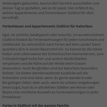
12
Hotelregeln gebunden, kannst dich herrlich ausschlafen und
13
deinen Tag so gestalten, wie es dir passt. Hier erfährst du,
14
welche Appartements und Ferienhäuser Südtirol für dich
15
bereithält.
16
17
Ferienhäuser und Appartements Südtirol für Naturfans
18
19
Egal, ob schlicht, lokaltypisch oder luxuriös, im wunderschönen
20
Südtirol findest du Ferienwohnungen für jeden Geschmack und
21
Geldbeutel. Du sehnst dich nach Ferien auf dem Lande? Dann
22
quartiere dich in einem Bauernhof ein. So kannst du die lokale
23
Kultur und Lebensweise der Einheimischen kennenlernen, zum
24
Frühstück legefrische Eier und andere Köstlichkeiten
25
verspeisen und die Kühe auf der Weide beim Grasen
26
bewundern. Auch Berghütten sind bei Naturfans besonders
27
beliebt. Sie bieten atemberaubende Ausblicke auf die
28
Dolomiten und sind ideal, wenn du gerne wanderst oder
29
Bergsteigen liebst. Aber auch, wenn du urbane Umgebungen
30
bevorzugst, hast du in attraktiven Städten wie Meran oder
31
Bozen eine reichliche Auswahl an Ferienwohnungen in jeder
32
Preisklasse.
33
Ferien in Südtirol mit der ganzen Familie
34