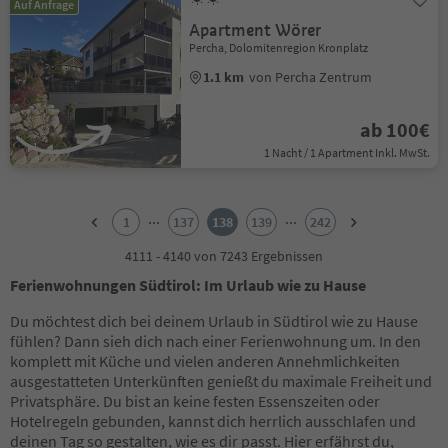
Auf Anfrage
Apartment Wörer
Percha, Dolomitenregion Kronplatz
1.1 km
von Percha Zentrum
ab 100€
1 Nacht / 1 Apartment Inkl. MwSt.
1
2
...
...
1
137
138
139
242
3
4
4111 - 4140 von 7243 Ergebnissen
5
Ferienwohnungen Südtirol: Im Urlaub wie zu Hause
6
7
Du möchtest dich bei deinem Urlaub in Südtirol wie zu Hause
8
fühlen? Dann sieh dich nach einer Ferienwohnung um. In den
9
komplett mit Küche und vielen anderen Annehmlichkeiten
10
ausgestatteten Unterkünften genießt du maximale Freiheit und
11
Privatsphäre. Du bist an keine festen Essenszeiten oder
12
Hotelregeln gebunden, kannst dich herrlich ausschlafen und
13
deinen Tag so gestalten, wie es dir passt. Hier erfährst du,