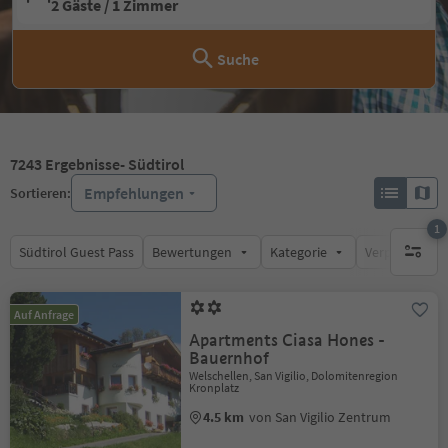
2 Gäste / 1 Zimmer
Suche
7243
Ergebnisse
- Südtirol
Empfehlungen
Sortieren:
1
Südtirol Guest Pass
Bewertungen
Kategorie
Verpflegungsa
1 aktive
Auf Anfrage
Apartments Ciasa Hones -
Bauernhof
Welschellen, San Vigilio, Dolomitenregion
Kronplatz
4.5 km
von San Vigilio Zentrum