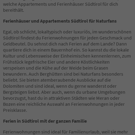
14
welche Appartements und Ferienhäuser Südtirol für dich
15
bereithält.
16
17
Ferienhäuser und Appartements Südtirol für Naturfans
18
19
Egal, ob schlicht, lokaltypisch oder luxuriös, im wunderschönen
20
Südtirol findest du Ferienwohnungen für jeden Geschmack und
21
Geldbeutel. Du sehnst dich nach Ferien auf dem Lande? Dann
22
quartiere dich in einem Bauernhof ein. So kannst du die lokale
23
Kultur und Lebensweise der Einheimischen kennenlernen, zum
24
Frühstück legefrische Eier und andere Köstlichkeiten
25
verspeisen und die Kühe auf der Weide beim Grasen
26
bewundern. Auch Berghütten sind bei Naturfans besonders
27
beliebt. Sie bieten atemberaubende Ausblicke auf die
28
Dolomiten und sind ideal, wenn du gerne wanderst oder
29
Bergsteigen liebst. Aber auch, wenn du urbane Umgebungen
30
bevorzugst, hast du in attraktiven Städten wie Meran oder
31
Bozen eine reichliche Auswahl an Ferienwohnungen in jeder
32
Preisklasse.
33
Ferien in Südtirol mit der ganzen Familie
34
35
Ferienwohnungen sind ideal für Familienurlaub, weil sie mehr
36