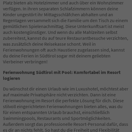
Platz bieten als Hotelzimmer und auch über ein Wohnzimmer
37
verfügen. In ihren separaten Schlafzimmern können deine
38
Kinder ungestört ihr Mittagsschläfchen abhalten und an
39
Regentagen versammelt sich die Familie um den Tisch zu einem
40
gemütlichen Spielenachmittag. Diese Unterkunftsart ist meist
41
auch kostengünstiger. Und wenn du alle Mahlzeiten selbst
42
zubereitest, kannst du auf teure Restaurantbesuche verzichten,
43
was zusätzlich deine Reisekasse schont. Weil in
44
Ferienwohnungen oft auch Haustiere zugelassen sind, kannst
45
du deine Ferien in Südtirol sogar mit deinem geliebten
46
Vierbeiner verbringen!
47
48
Ferienwohnung Südtirol mit Pool: Komfortabel im Resort
49
logieren
50
51
Du wünschst dir einen Urlaub wie im Luxushotel, möchtest aber
52
auf maximale Privatsphäre nicht verzichten. Dann ist eine
53
Ferienwohnung im Resort die perfekte Lösung für dich. Diese
54
stilvoll eingerichteten Ferienwohnungen bieten alles, was du
55
für einen entspannten Urlaub brauchst, einschließlich
56
Swimmingpools, Restaurants und Sportmöglichkeiten.
57
Außerdem sorgt das professionelle Resort-Personal dafür, dass
58
es dir an nichts fehlt. So hast du die Freiheit und Flexibilität