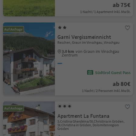
ab 75€
1 Nacht / 1 Apartment Inkl. MwSt.
Auf Anfrage
Garni Vergissmeinnicht
Reschen, Graun im Vinschgau, Vinschgau
3.0 km
von Graun im Vinschgau
Zentrum
Südtirol Guest Pass
ab 80€
1 Nacht / 2 Personen Inkl. MwSt.
Auf Anfrage
Apartment La Funtana
S.Cristina Gherdëina/St.Christina in Gröden,
St.Christina in Gröden, Dolomitenregion
Gröden