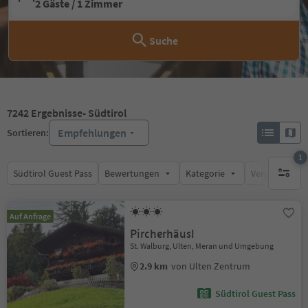
2 Gäste / 1 Zimmer
Suche
7242
Ergebnisse
- Südtirol
Empfehlungen
Sortieren:
1
Südtirol Guest Pass
Bewertungen
Kategorie
Verpflegungsa
1 aktive
Auf Anfrage
Pircherhäusl
St. Walburg, Ulten, Meran und Umgebung
2.9 km
von Ulten Zentrum
Südtirol Guest Pass