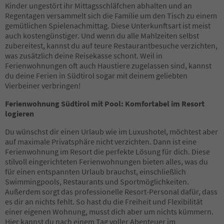
Kinder ungestört ihr Mittagsschläfchen abhalten und an
39
Regentagen versammelt sich die Familie um den Tisch zu einem
40
gemütlichen Spielenachmittag. Diese Unterkunftsart ist meist
41
auch kostengünstiger. Und wenn du alle Mahlzeiten selbst
42
zubereitest, kannst du auf teure Restaurantbesuche verzichten,
43
was zusätzlich deine Reisekasse schont. Weil in
44
Ferienwohnungen oft auch Haustiere zugelassen sind, kannst
45
du deine Ferien in Südtirol sogar mit deinem geliebten
46
Vierbeiner verbringen!
47
48
Ferienwohnung Südtirol mit Pool: Komfortabel im Resort
49
logieren
50
51
Du wünschst dir einen Urlaub wie im Luxushotel, möchtest aber
52
auf maximale Privatsphäre nicht verzichten. Dann ist eine
53
Ferienwohnung im Resort die perfekte Lösung für dich. Diese
54
stilvoll eingerichteten Ferienwohnungen bieten alles, was du
55
für einen entspannten Urlaub brauchst, einschließlich
56
Swimmingpools, Restaurants und Sportmöglichkeiten.
57
Außerdem sorgt das professionelle Resort-Personal dafür, dass
58
es dir an nichts fehlt. So hast du die Freiheit und Flexibilität
59
einer eigenen Wohnung, musst dich aber um nichts kümmern.
60
Hier kannst du nach einem Tag voller Abenteuer im