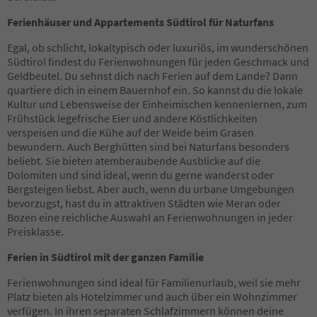
16
17
Ferienhäuser und Appartements Südtirol für Naturfans
18
19
Egal, ob schlicht, lokaltypisch oder luxuriös, im wunderschönen
20
Südtirol findest du Ferienwohnungen für jeden Geschmack und
21
Geldbeutel. Du sehnst dich nach Ferien auf dem Lande? Dann
22
quartiere dich in einem Bauernhof ein. So kannst du die lokale
23
Kultur und Lebensweise der Einheimischen kennenlernen, zum
24
Frühstück legefrische Eier und andere Köstlichkeiten
25
verspeisen und die Kühe auf der Weide beim Grasen
26
bewundern. Auch Berghütten sind bei Naturfans besonders
27
beliebt. Sie bieten atemberaubende Ausblicke auf die
28
Dolomiten und sind ideal, wenn du gerne wanderst oder
29
Bergsteigen liebst. Aber auch, wenn du urbane Umgebungen
30
bevorzugst, hast du in attraktiven Städten wie Meran oder
31
Bozen eine reichliche Auswahl an Ferienwohnungen in jeder
32
Preisklasse.
33
Ferien in Südtirol mit der ganzen Familie
34
35
Ferienwohnungen sind ideal für Familienurlaub, weil sie mehr
36
Platz bieten als Hotelzimmer und auch über ein Wohnzimmer
37
verfügen. In ihren separaten Schlafzimmern können deine
38