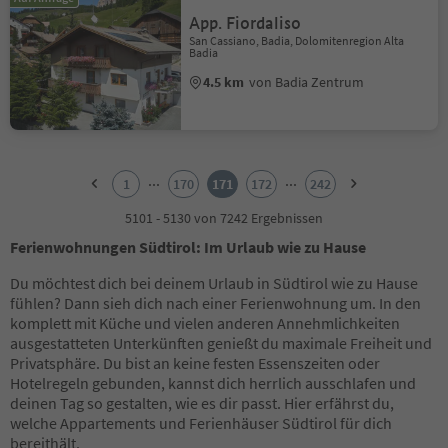
App. Fiordaliso
San Cassiano, Badia, Dolomitenregion Alta
Badia
4.5 km
von Badia Zentrum
1
2
...
...
1
170
171
172
242
3
4
5101 - 5130 von 7242 Ergebnissen
5
Ferienwohnungen Südtirol: Im Urlaub wie zu Hause
6
7
Du möchtest dich bei deinem Urlaub in Südtirol wie zu Hause
8
fühlen? Dann sieh dich nach einer Ferienwohnung um. In den
9
komplett mit Küche und vielen anderen Annehmlichkeiten
10
ausgestatteten Unterkünften genießt du maximale Freiheit und
11
Privatsphäre. Du bist an keine festen Essenszeiten oder
12
Hotelregeln gebunden, kannst dich herrlich ausschlafen und
13
deinen Tag so gestalten, wie es dir passt. Hier erfährst du,
14
welche Appartements und Ferienhäuser Südtirol für dich
15
bereithält.