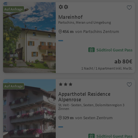
Auf Anfrage
Mareinhof
Partschins, Meran und Umgebung
456 m
von Partschins Zentrum
Südtirol Guest Pass
ab 80€
1 Nacht / 1 Apartment Inkl. MwSt.
Auf Anfrage
Apparthotel Residence
Alpenrose
St. Veit - Sexten, Sexten, Dolomitenregion 3
Zinnen
329 m
von Sexten Zentrum
Südtirol Guest Pass