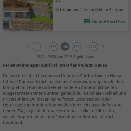
Alm
1.4 km
von Völs am Schlern Zentrum
Südtirol Guest Pass
1
2
...
...
1
194
195
196
242
3
4
5821 - 5850 von 7243 Ergebnissen
5
Ferienwohnungen Südtirol: Im Urlaub wie zu Hause
6
7
Du möchtest dich bei deinem Urlaub in Südtirol wie zu Hause
8
fühlen? Dann sieh dich nach einer Ferienwohnung um. In den
9
komplett mit Küche und vielen anderen Annehmlichkeiten
10
ausgestatteten Unterkünften genießt du maximale Freiheit und
11
Privatsphäre. Du bist an keine festen Essenszeiten oder
12
Hotelregeln gebunden, kannst dich herrlich ausschlafen und
13
deinen Tag so gestalten, wie es dir passt. Hier erfährst du,
14
welche Appartements und Ferienhäuser Südtirol für dich
15
bereithält.
16