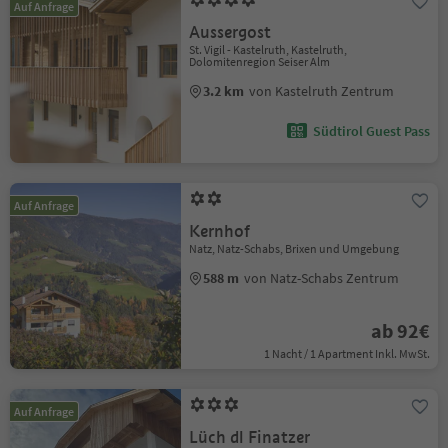
Auf Anfrage
Aussergost
St. Vigil - Kastelruth, Kastelruth,
Dolomitenregion Seiser Alm
3.2 km
von Kastelruth Zentrum
Südtirol Guest Pass
Auf Anfrage
Kernhof
Natz, Natz-Schabs, Brixen und Umgebung
588 m
von Natz-Schabs Zentrum
ab 92€
1 Nacht / 1 Apartment Inkl. MwSt.
Auf Anfrage
Lüch dl Finatzer