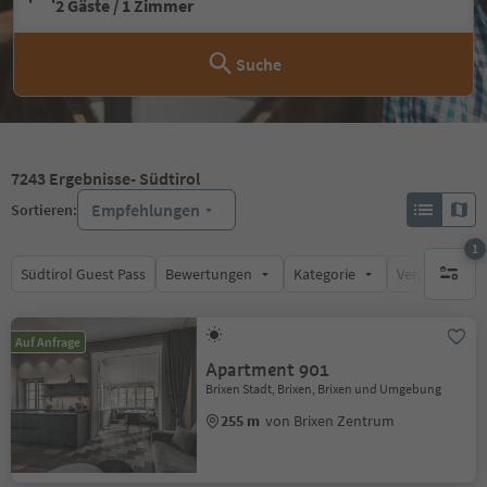
2 Gäste / 1 Zimmer
Suche
7243
Ergebnisse
- Südtirol
Empfehlungen
Sortieren:
1
Südtirol Guest Pass
Bewertungen
Kategorie
Verpflegungsa
1 aktive
Auf Anfrage
Apartment 901
Brixen Stadt, Brixen, Brixen und Umgebung
255 m
von Brixen Zentrum