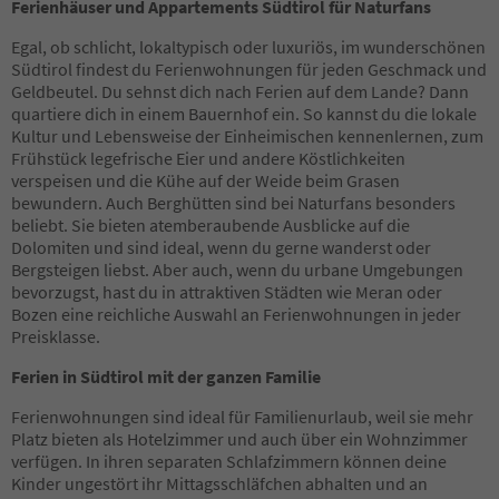
17
Ferienhäuser und Appartements Südtirol für Naturfans
18
19
Egal, ob schlicht, lokaltypisch oder luxuriös, im wunderschönen
20
Südtirol findest du Ferienwohnungen für jeden Geschmack und
21
Geldbeutel. Du sehnst dich nach Ferien auf dem Lande? Dann
22
quartiere dich in einem Bauernhof ein. So kannst du die lokale
23
Kultur und Lebensweise der Einheimischen kennenlernen, zum
24
Frühstück legefrische Eier und andere Köstlichkeiten
25
verspeisen und die Kühe auf der Weide beim Grasen
26
bewundern. Auch Berghütten sind bei Naturfans besonders
27
beliebt. Sie bieten atemberaubende Ausblicke auf die
28
Dolomiten und sind ideal, wenn du gerne wanderst oder
29
Bergsteigen liebst. Aber auch, wenn du urbane Umgebungen
30
bevorzugst, hast du in attraktiven Städten wie Meran oder
31
Bozen eine reichliche Auswahl an Ferienwohnungen in jeder
32
Preisklasse.
33
Ferien in Südtirol mit der ganzen Familie
34
35
Ferienwohnungen sind ideal für Familienurlaub, weil sie mehr
36
Platz bieten als Hotelzimmer und auch über ein Wohnzimmer
37
verfügen. In ihren separaten Schlafzimmern können deine
38
Kinder ungestört ihr Mittagsschläfchen abhalten und an
39