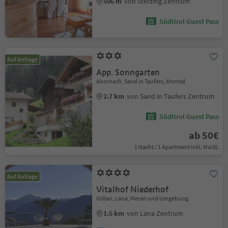
506 m
von Sterzing Zentrum
Südtirol Guest Pass
Auf Anfrage
App. Sonngarten
Ahornach, Sand in Taufers, Ahrntal
2.7 km
von Sand in Taufers Zentrum
Südtirol Guest Pass
ab 50€
1 Nacht / 1 Apartment Inkl. MwSt.
Auf Anfrage
Vitalhof Niederhof
Völlan, Lana, Meran und Umgebung
1.5 km
von Lana Zentrum