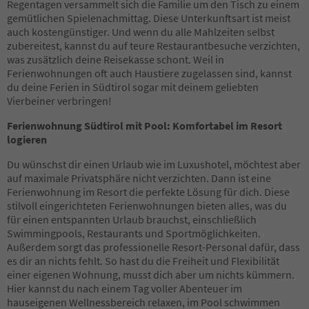
Regentagen versammelt sich die Familie um den Tisch zu einem
40
gemütlichen Spielenachmittag. Diese Unterkunftsart ist meist
41
auch kostengünstiger. Und wenn du alle Mahlzeiten selbst
42
zubereitest, kannst du auf teure Restaurantbesuche verzichten,
43
was zusätzlich deine Reisekasse schont. Weil in
44
Ferienwohnungen oft auch Haustiere zugelassen sind, kannst
45
du deine Ferien in Südtirol sogar mit deinem geliebten
46
Vierbeiner verbringen!
47
48
Ferienwohnung Südtirol mit Pool: Komfortabel im Resort
49
logieren
50
51
Du wünschst dir einen Urlaub wie im Luxushotel, möchtest aber
52
auf maximale Privatsphäre nicht verzichten. Dann ist eine
53
Ferienwohnung im Resort die perfekte Lösung für dich. Diese
54
stilvoll eingerichteten Ferienwohnungen bieten alles, was du
55
für einen entspannten Urlaub brauchst, einschließlich
56
Swimmingpools, Restaurants und Sportmöglichkeiten.
57
Außerdem sorgt das professionelle Resort-Personal dafür, dass
58
es dir an nichts fehlt. So hast du die Freiheit und Flexibilität
59
einer eigenen Wohnung, musst dich aber um nichts kümmern.
60
Hier kannst du nach einem Tag voller Abenteuer im
61
hauseigenen Wellnessbereich relaxen, im Pool schwimmen