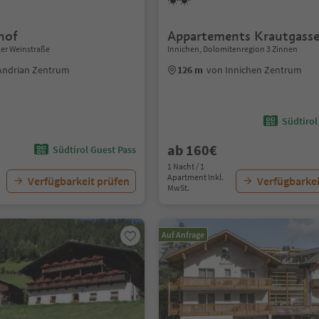
hof
Appartements Krautgasse
ler Weinstraße
Innichen, Dolomitenregion 3 Zinnen
Andrian Zentrum
126 m
von Innichen Zentrum
Südtirol
ab 160€
Südtirol Guest Pass
1 Nacht / 1
Apartment Inkl.
Verfügbarkeit prüfen
Verfügbarkei
MwSt.
Auf Anfrage