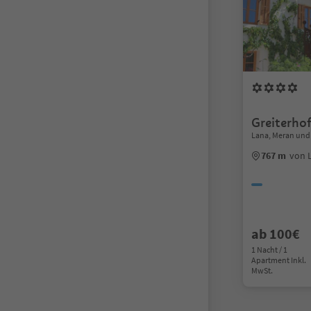
Greiterho
Lana, Meran un
767 m
von 
ab 100€
1 Nacht / 1
Apartment Inkl.
MwSt.