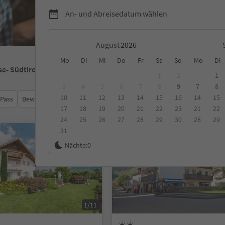
An- und Abreisedatum wählen
August
Mo
Di
Mi
Do
Fr
Sa
So
Mo
Di
se
- Südtirol
1
2
1
3
4
5
6
7
8
9
7
8
10
11
12
13
14
15
16
14
15
 Pass
Bewertungen
Kategorie
Verpflegungsart
Nachhalti
17
18
19
20
21
22
23
21
22
24
25
26
27
28
29
30
28
29
31
Auf Anfrage
Nächte:
0
1/11