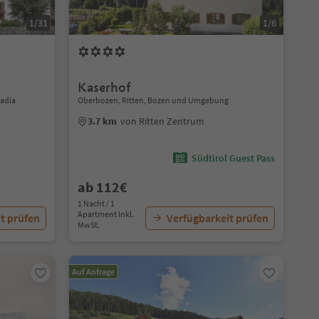
1/31
1/6
Kaserhof
Badia
Oberbozen, Ritten, Bozen und Umgebung
3.7 km
von Ritten Zentrum
Südtirol Guest Pass
ab 112€
1 Nacht / 1
Apartment Inkl.
t prüfen
Verfügbarkeit prüfen
MwSt.
Auf Anfrage