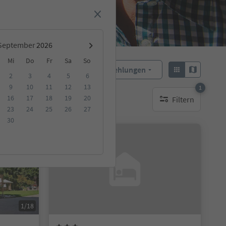
September
Mi
Do
Fr
Sa
So
Empfehlungen
Sortieren:
2
3
4
5
6
9
10
11
12
13
1
16
17
18
19
20
Filtern
ge Unterkunft
1 aktiver Filter
23
24
25
26
27
30
Auf Anfrage
1/18