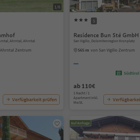
1/6
S
mmhof
Residence Bun Sté GmbH
rntal, Ahrntal, Ahrntal
San Vigilio, Dolomitenregion Kronplatz
 Ahrntal Zentrum
565 m
von San Vigilio Zentrum
Südtirol
ab 110€
1 Nacht / 1
Apartment Inkl.
Verfügbarkeit prüfen
Verfügbarkei
MwSt.
Auf Anfrage