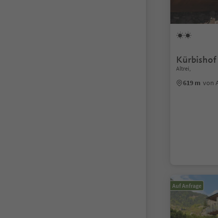
Kürbishof
Altrei,
619 m
von 
Auf Anfrage