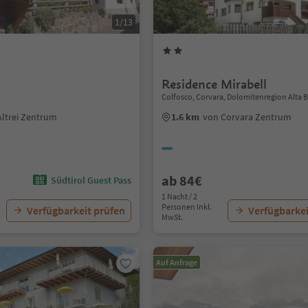
1/13
Residence Mirabell
Colfosco, Corvara, Dolomitenregion Alta 
Altrei Zentrum
1.6 km
von Corvara Zentrum
ab 84€
Südtirol Guest Pass
1 Nacht / 2
Personen Inkl.
Verfügbarkeit prüfen
Verfügbarkei
MwSt.
Auf Anfrage