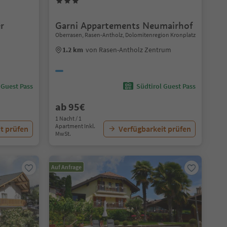
r
Garni Appartements Neumairhof
Oberrasen, Rasen-Antholz, Dolomitenregion Kronplatz
1.2 km
von Rasen-Antholz Zentrum
 Guest Pass
Südtirol Guest Pass
ab 95€
1 Nacht / 1
Apartment Inkl.
t prüfen
Verfügbarkeit prüfen
MwSt.
Auf Anfrage