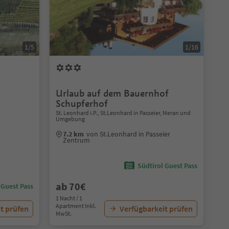
1/5
1/16
Urlaub auf dem Bauernhof
Schupferhof
St. Leonhard i.P., St.Leonhard in Passeier, Meran und
Umgebung
7.2 km
von St.Leonhard in Passeier
Zentrum
Südtirol Guest Pass
ab 70€
 Guest Pass
1 Nacht / 1
Apartment Inkl.
t prüfen
Verfügbarkeit prüfen
MwSt.