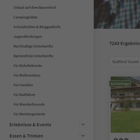
Urlaub auf dem Bauernhof
Campingplätze
Schutzhütten & Berggasthöfe
Jugendherbergen
7243
Ergebnis
Nachhaltige Unterkünfte
Barrierefreie Unterkünfte
Südtirol Guest
Für Ruheliebende
Für Wellnessfans
Auf Anfrage
Für Familien
Für Radfahrer
Für Wanderfreunde
Für Weinbegeisterte
Erlebnisse & Events
Essen & Trinken