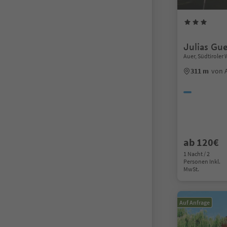
Julias Gu
Auer, Südtiroler
311 m
von 
ab 120€
1 Nacht / 2
Personen Inkl.
MwSt.
Auf Anfrage