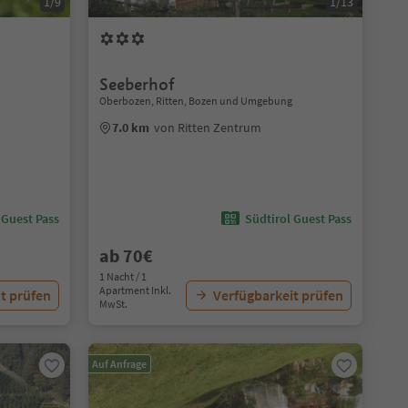
1/9
1/13
Seeberhof
Oberbozen, Ritten, Bozen und Umgebung
7.0 km
von Ritten Zentrum
 Guest Pass
Südtirol Guest Pass
ab 70€
1 Nacht / 1
Apartment Inkl.
t prüfen
Verfügbarkeit prüfen
MwSt.
Auf Anfrage