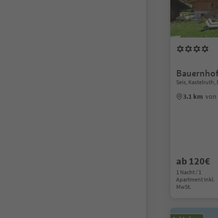
Bauernhof
Seis, Kastelruth
3.1 km
von
ab 120€
1 Nacht / 1
Apartment Inkl.
MwSt.