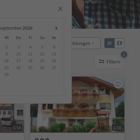
September
Mi
Do
Fr
Sa
So
Empfehlungen
Sortieren:
2
3
4
5
6
9
10
11
12
13
1
16
17
18
19
20
Filtern
ge Unterkunft
1 aktiver Filter
23
24
25
26
27
30
Auf Anfrage
1/14
1/10