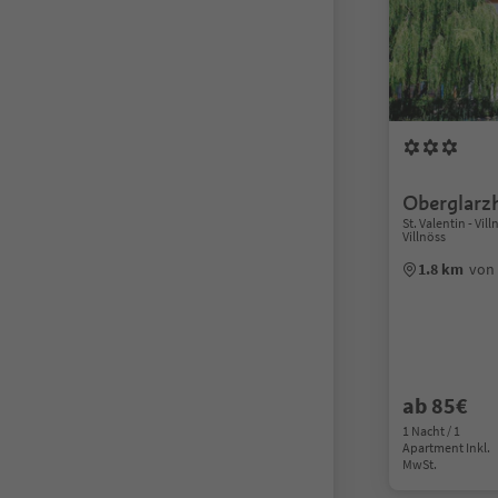
Oberglarz
St. Valentin - Vi
Villnöss
1.8 km
von 
ab 85€
1 Nacht / 1
Apartment Inkl.
MwSt.