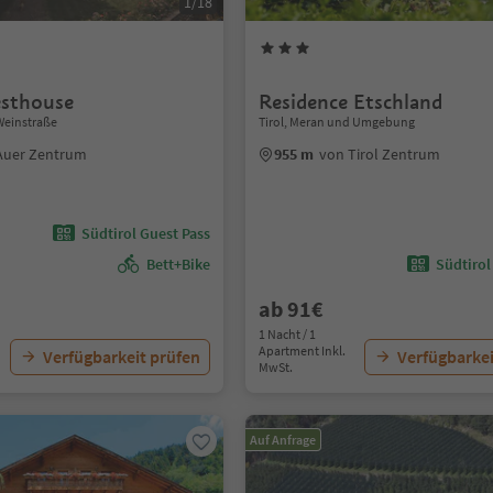
1/18
esthouse
Residence Etschland
 Weinstraße
Tirol, Meran und Umgebung
Auer Zentrum
955 m
von Tirol Zentrum
Südtirol Guest Pass
Bett+Bike
Südtirol
ab 91€
1 Nacht / 1
Apartment Inkl.
Verfügbarkeit prüfen
Verfügbarkei
MwSt.
Auf Anfrage