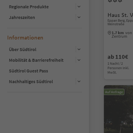
Regionale Produkte
Haus St. V
Jahreszeiten
Eppan Berg, Eppa
Weinstraße
1.7 km
von 
Zentrum
Informationen
Über Südtirol
ab 110€
Mobilität & Barrierefreiheit
1 Nacht / 2
Personen Inkl.
Südtirol Guest Pass
MwSt.
Nachhaltiges Südtirol
Auf Anfrage