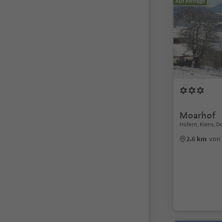
Auf Anfrage
Moarhof
Hofern, Kiens, D
2.6 km
von