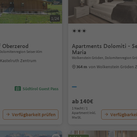
1/24
 Oberzerod
Apartments Dolomiti - S
Maria
, Dolomitenregion Seiser Alm
Wolkenstein Gröden, Dolomitenregion Gr
 Kastelruth Zentrum
364 m
von Wolkenstein Gröden 
Südtirol Guest Pass
ab 140€
1 Nacht / 1
Apartment Inkl.
Verfügbarkeit prüfen
Verfügbarkei
MwSt.