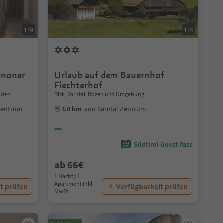
1/9
1/4
enoner
Urlaub auf dem Bauernhof
Fiechterhof
öden
Dick, Sarntal, Bozen und Umgebung
Zentrum
3.0 km
von Sarntal Zentrum
Südtirol Guest Pass
ab 66€
1 Nacht / 1
Apartment Inkl.
t prüfen
Verfügbarkeit prüfen
MwSt.