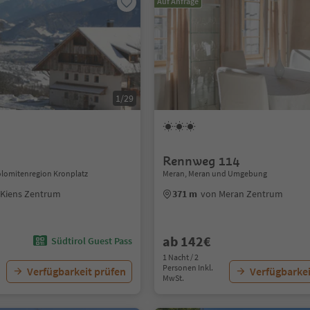
Auf Anfrage
1/29
Rennweg 114
olomitenregion Kronplatz
Meran, Meran und Umgebung
 Kiens Zentrum
371 m
von Meran Zentrum
ab 142€
Südtirol Guest Pass
1 Nacht / 2
Personen Inkl.
Verfügbarkeit prüfen
Verfügbarkei
MwSt.