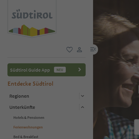
menu link
favorit
user link
Südtirol Guide App
NEU
Entdecke Südtirol
Regionen
Unterkünfte
Hotels & Pensionen
Ferienwohnungen
Bed & Breakfast