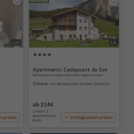
Auf Anfrage
1/31
1/6
Apartments Cedepuent de Sot
Wolkenstein Gröden, Dolomitenregion Gröden
914 m
von Wolkenstein Gröden Zentrum
ab 114€
1 Nacht / 1
Apartment Inkl.
t prüfen
Verfügbarkeit prüfen
MwSt.