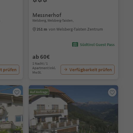
Messnerhof
a
Welsberg, Welsberg-Taisten,
251 m
von Welsberg-Taisten Zentrum
Südtirol Guest Pass
ab 60€
1 Nacht / 1
Apartment Inkl.
t prüfen
Verfügbarkeit prüfen
MwSt.
Auf Anfrage