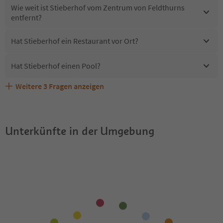
Wie weit ist Stieberhof vom Zentrum von Feldthurns
entfernt?
Hat Stieberhof ein Restaurant vor Ort?
Hat Stieberhof einen Pool?
Weitere
3
Fragen anzeigen
Erhalten die Gäste von Stieberhof einen Südtirol
Sind Haustiere in der Unterkunft Stieberhof erlaubt?
Welche Services bietet Stieberhof?
Guestpass?
Unterkünfte in der Umgebung