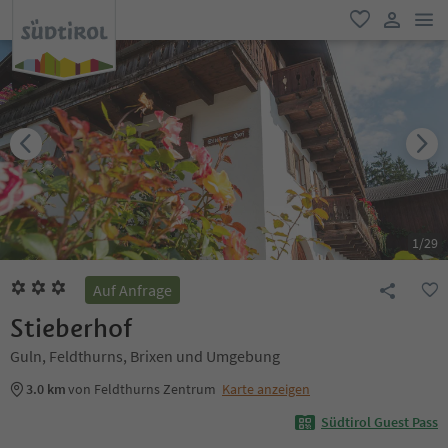
men
favorit
user lin
1
/
29
Auf Anfrage
Stieberhof
Guln, Feldthurns, Brixen und Umgebung
3.0 km
von Feldthurns Zentrum
Karte anzeigen
Südtirol Guest Pass