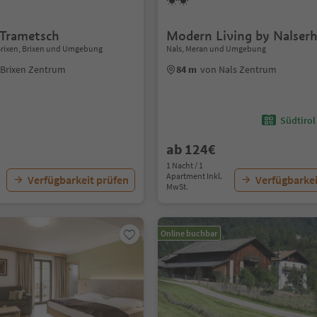
 Trametsch
Modern Living by Nalser
Brixen, Brixen und Umgebung
Nals, Meran und Umgebung
 Brixen Zentrum
84 m
von Nals Zentrum
Südtirol
ab 124€
1 Nacht / 1
Apartment Inkl.
Verfügbarkeit prüfen
Verfügbarkei
MwSt.
Online buchbar