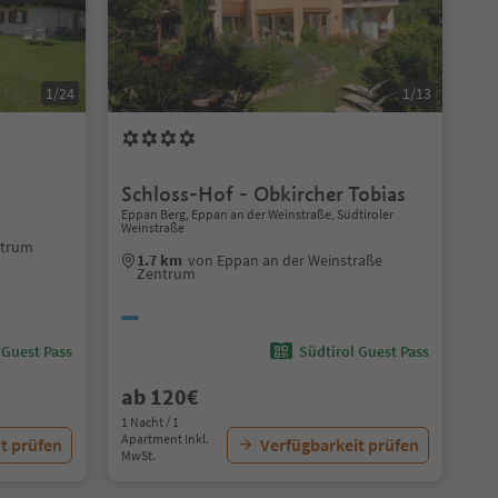
1/24
1/13
Schloss-Hof - Obkircher Tobias
Eppan Berg, Eppan an der Weinstraße, Südtiroler
Weinstraße
ntrum
1.7 km
von Eppan an der Weinstraße
Zentrum
 Guest Pass
Südtirol Guest Pass
ab 120€
1 Nacht / 1
Apartment Inkl.
t prüfen
Verfügbarkeit prüfen
MwSt.