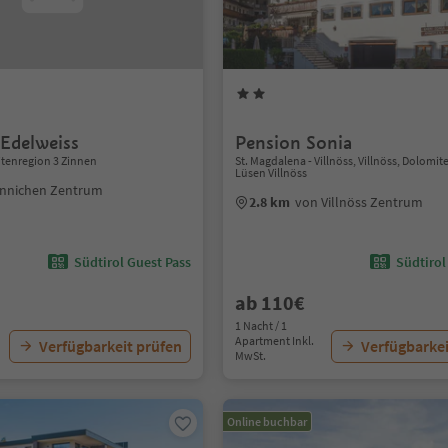
 Edelweiss
Pension Sonia
itenregion 3 Zinnen
St. Magdalena - Villnöss, Villnöss, Dolomi
Lüsen Villnöss
Innichen Zentrum
2.8 km
von Villnöss Zentrum
Südtirol Guest Pass
Südtirol
ab 110€
1 Nacht / 1
Apartment Inkl.
Verfügbarkeit prüfen
Verfügbarkei
MwSt.
Online buchbar