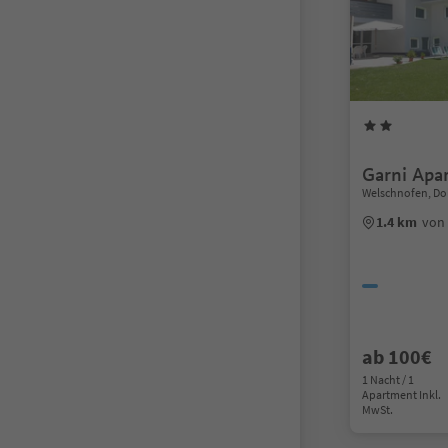
Garni Apa
Welschnofen, Do
1.4 km
von
ab 100€
1 Nacht / 1
Apartment Inkl.
MwSt.