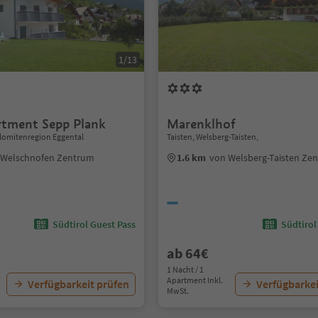
1/13
rtment Sepp Plank
Marenklhof
lomitenregion Eggental
Taisten, Welsberg-Taisten,
 Welschnofen Zentrum
1.6 km
von Welsberg-Taisten Ze
Südtirol Guest Pass
Südtirol
ab 64€
1 Nacht / 1
Apartment Inkl.
Verfügbarkeit prüfen
Verfügbarkei
MwSt.