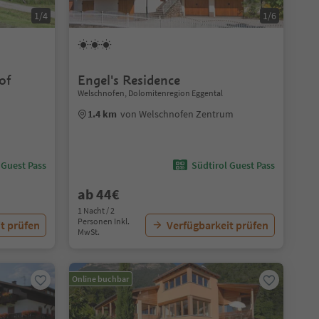
1/4
1/6
of
Engel's Residence
Welschnofen, Dolomitenregion Eggental
1.4 km
von Welschnofen Zentrum
 Guest Pass
Südtirol Guest Pass
ab 44€
1 Nacht / 2
Personen Inkl.
t prüfen
Verfügbarkeit prüfen
MwSt.
Online buchbar