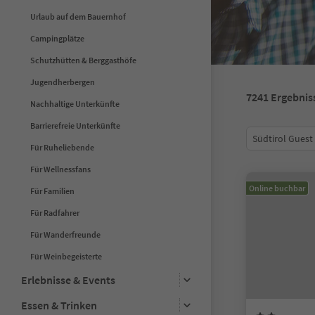
Urlaub auf dem Bauernhof
Campingplätze
Schutzhütten & Berggasthöfe
Jugendherbergen
7241
Ergebnis
Nachhaltige Unterkünfte
Barrierefreie Unterkünfte
Südtirol Guest
Für Ruheliebende
Für Wellnessfans
Online buchbar
Für Familien
Für Radfahrer
Für Wanderfreunde
Für Weinbegeisterte
Erlebnisse & Events
Essen & Trinken