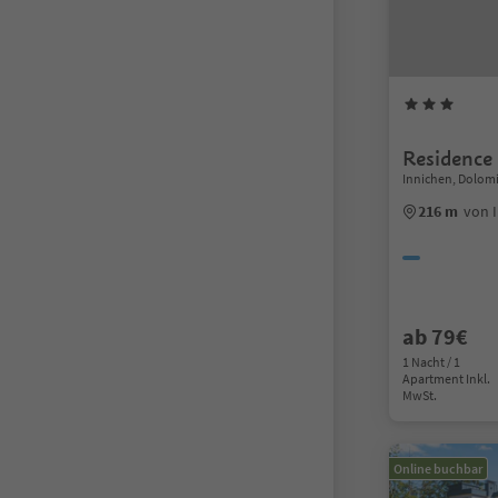
Residence
Innichen, Dolom
216 m
von 
ab 79€
1 Nacht / 1
Apartment Inkl.
MwSt.
Online buchbar