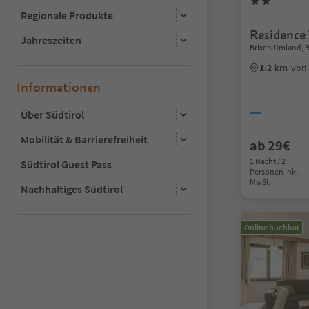
Regionale Produkte
Residence
Jahreszeiten
Brixen Umland, 
1.2 km
von
Informationen
Über Südtirol
Mobilität & Barrierefreiheit
ab 29€
1 Nacht / 2
Südtirol Guest Pass
Personen Inkl.
MwSt.
Nachhaltiges Südtirol
Online buchbar