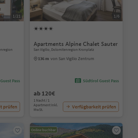
1/21
1/6
Apartments Alpine Chalet Sauter
tenregion
San Vigilio, Dolomitenregion Kronplatz
136 m
von San Vigilio Zentrum
 Guest Pass
Südtirol Guest Pass
ab 120€
1 Nacht / 1
Apartment Inkl.
t prüfen
Verfügbarkeit prüfen
MwSt.
Online buchbar