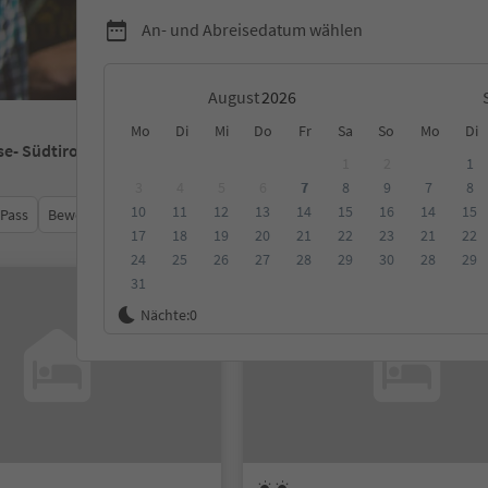
An- und Abreisedatum wählen
August
Mo
Di
Mi
Do
Fr
Sa
So
Mo
Di
se
- Südtirol
1
2
1
3
4
5
6
7
8
9
7
8
10
11
12
13
14
15
16
14
15
 Pass
Bewertungen
Kategorie
Verpflegungsart
Nachhalti
17
18
19
20
21
22
23
21
22
24
25
26
27
28
29
30
28
29
31
Online buchbar
Nächte:
0