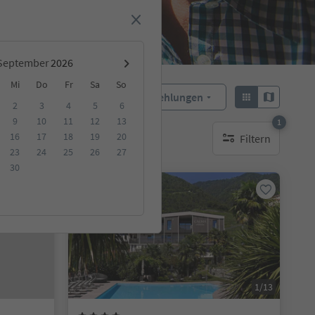
September
Mi
Do
Fr
Sa
So
Empfehlungen
Sortieren:
2
3
4
5
6
9
10
11
12
13
1
16
17
18
19
20
Filtern
ge Unterkunft
1 aktiver Filter
23
24
25
26
27
30
Online buchbar
1/13