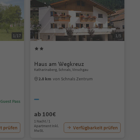
1/17
1/5
Haus am Wegkreuz
Katharinaberg, Schnals, Vinschgau
2.8 km
von Schnals Zentrum
 Guest Pass
ab 100€
1 Nacht / 1
Apartment Inkl.
t prüfen
Verfügbarkeit prüfen
MwSt.