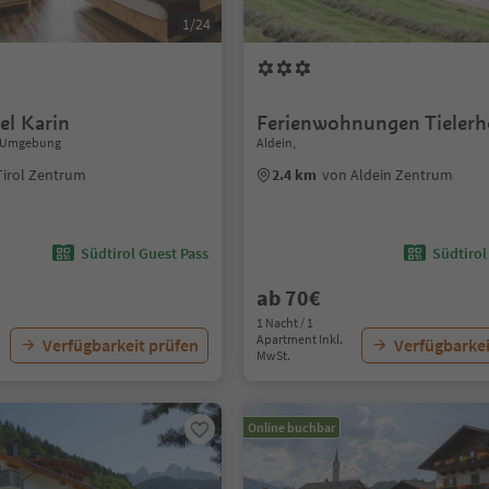
1/24
el Karin
Ferienwohnungen Tielerh
d Umgebung
Aldein,
Tirol Zentrum
2.4 km
von Aldein Zentrum
Südtirol Guest Pass
Südtirol
ab 70€
1 Nacht / 1
Apartment Inkl.
Verfügbarkeit prüfen
Verfügbarkei
MwSt.
Online buchbar