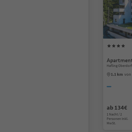
Apartment
Hafling Oberdor
1.1 km
von
ab 134€
1 Nacht / 2
Personen Inkl.
MwSt.