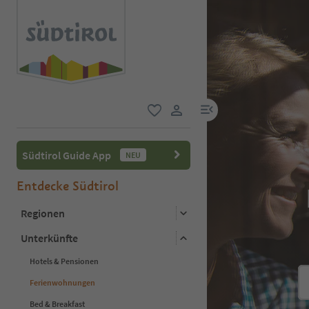
menu link
favorit
user link
Südtirol Guide App
NEU
Entdecke Südtirol
Regionen
Unterkünfte
Hotels & Pensionen
Ferienwohnungen
Bed & Breakfast