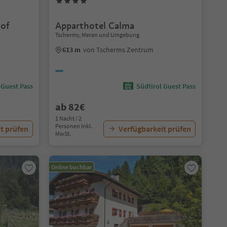
hof
Apparthotel Calma
Tscherms, Meran und Umgebung
613 m
von Tscherms Zentrum
 Guest Pass
Südtirol Guest Pass
ab 82€
1 Nacht / 2
Personen Inkl.
t prüfen
Verfügbarkeit prüfen
MwSt.
Online buchbar