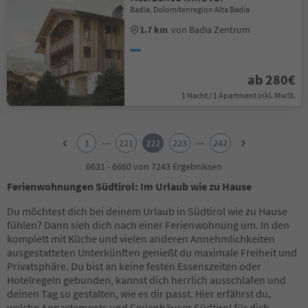
Badia, Dolomitenregion Alta Badia
1.7 km
von Badia Zentrum
ab 280€
1 Nacht / 1 Apartment Inkl. MwSt.
1
2
...
...
1
221
222
223
242
3
4
6631 - 6660 von 7243 Ergebnissen
5
Ferienwohnungen Südtirol: Im Urlaub wie zu Hause
6
7
Du möchtest dich bei deinem Urlaub in Südtirol wie zu Hause
8
fühlen? Dann sieh dich nach einer Ferienwohnung um. In den
9
komplett mit Küche und vielen anderen Annehmlichkeiten
10
ausgestatteten Unterkünften genießt du maximale Freiheit und
11
Privatsphäre. Du bist an keine festen Essenszeiten oder
12
Hotelregeln gebunden, kannst dich herrlich ausschlafen und
13
deinen Tag so gestalten, wie es dir passt. Hier erfährst du,
14
welche Appartements und Ferienhäuser Südtirol für dich