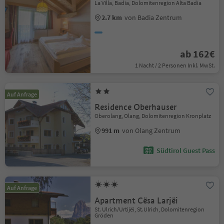
La Villa, Badia, Dolomitenregion Alta Badia
2.7 km
von Badia Zentrum
ab 162€
1 Nacht / 2 Personen Inkl. MwSt.
Auf Anfrage
Residence Oberhauser
Oberolang, Olang, Dolomitenregion Kronplatz
991 m
von Olang Zentrum
Südtirol Guest Pass
Auf Anfrage
Apartment Cësa Larjëi
St. Ulrich/Urtijëi, St.Ulrich, Dolomitenregion
Gröden