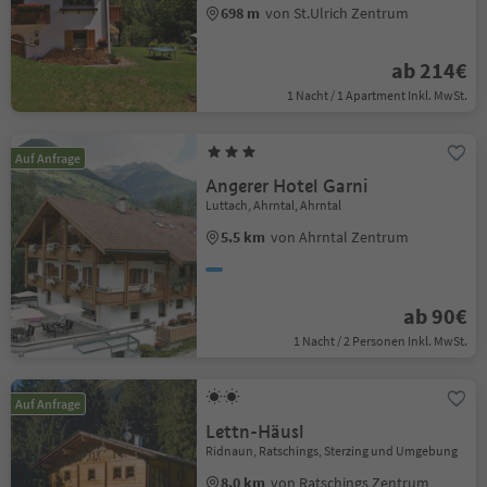
698 m
von St.Ulrich Zentrum
ab 214€
1 Nacht / 1 Apartment Inkl. MwSt.
Auf Anfrage
Angerer Hotel Garni
Luttach, Ahrntal, Ahrntal
5.5 km
von Ahrntal Zentrum
ab 90€
1 Nacht / 2 Personen Inkl. MwSt.
Auf Anfrage
Lettn-Häusl
Ridnaun, Ratschings, Sterzing und Umgebung
8.0 km
von Ratschings Zentrum