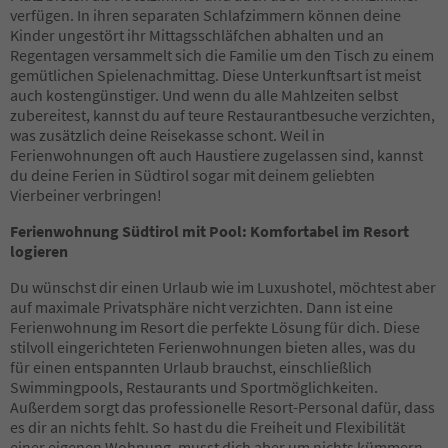
37
verfügen. In ihren separaten Schlafzimmern können deine
38
Kinder ungestört ihr Mittagsschläfchen abhalten und an
39
Regentagen versammelt sich die Familie um den Tisch zu einem
40
gemütlichen Spielenachmittag. Diese Unterkunftsart ist meist
41
auch kostengünstiger. Und wenn du alle Mahlzeiten selbst
42
zubereitest, kannst du auf teure Restaurantbesuche verzichten,
43
was zusätzlich deine Reisekasse schont. Weil in
44
Ferienwohnungen oft auch Haustiere zugelassen sind, kannst
45
du deine Ferien in Südtirol sogar mit deinem geliebten
46
Vierbeiner verbringen!
47
48
Ferienwohnung Südtirol mit Pool: Komfortabel im Resort
49
logieren
50
51
Du wünschst dir einen Urlaub wie im Luxushotel, möchtest aber
52
auf maximale Privatsphäre nicht verzichten. Dann ist eine
53
Ferienwohnung im Resort die perfekte Lösung für dich. Diese
54
stilvoll eingerichteten Ferienwohnungen bieten alles, was du
55
für einen entspannten Urlaub brauchst, einschließlich
56
Swimmingpools, Restaurants und Sportmöglichkeiten.
57
Außerdem sorgt das professionelle Resort-Personal dafür, dass
58
es dir an nichts fehlt. So hast du die Freiheit und Flexibilität
59
einer eigenen Wohnung, musst dich aber um nichts kümmern.