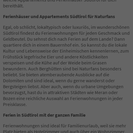
15
bereithält.
16
17
Ferienhäuser und Appartements Südtirol für Naturfans
18
19
Egal, ob schlicht, lokaltypisch oder luxuriös, im wunderschönen
20
Südtirol findest du Ferienwohnungen für jeden Geschmack und
21
Geldbeutel. Du sehnst dich nach Ferien auf dem Lande? Dann
22
quartiere dich in einem Bauernhof ein. So kannst du die lokale
23
Kultur und Lebensweise der Einheimischen kennenlernen, zum
24
Frühstück legefrische Eier und andere Köstlichkeiten
25
verspeisen und die Kühe auf der Weide beim Grasen
26
bewundern. Auch Berghütten sind bei Naturfans besonders
27
beliebt. Sie bieten atemberaubende Ausblicke auf die
28
Dolomiten und sind ideal, wenn du gerne wanderst oder
29
Bergsteigen liebst. Aber auch, wenn du urbane Umgebungen
30
bevorzugst, hast du in attraktiven Städten wie Meran oder
31
Bozen eine reichliche Auswahl an Ferienwohnungen in jeder
32
Preisklasse.
33
Ferien in Südtirol mit der ganzen Familie
34
35
Ferienwohnungen sind ideal für Familienurlaub, weil sie mehr
36
Platz bieten als Hotelzimmer und auch über ein Wohnzimmer