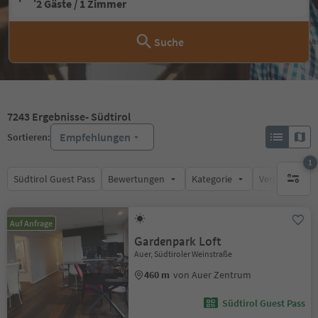
2 Gäste / 1 Zimmer
Suche
7243
Ergebnisse
- Südtirol
Empfehlungen
Sortieren:
1
Südtirol Guest Pass
Bewertungen
Kategorie
Verpflegungsa
1 aktive
Auf Anfrage
Gardenpark Loft
Auer, Südtiroler Weinstraße
460 m
von Auer Zentrum
Südtirol Guest Pass