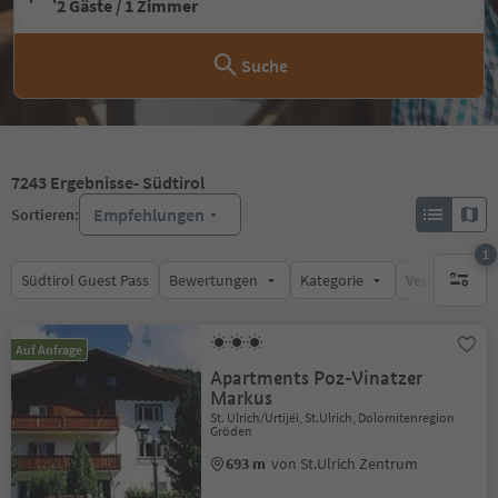
2 Gäste / 1 Zimmer
Suche
7243
Ergebnisse
- Südtirol
Empfehlungen
Sortieren:
1
Südtirol Guest Pass
Bewertungen
Kategorie
Verpflegungsa
1 aktive
Auf Anfrage
Apartments Poz-Vinatzer
Markus
St. Ulrich/Urtijëi, St.Ulrich, Dolomitenregion
Gröden
693 m
von St.Ulrich Zentrum