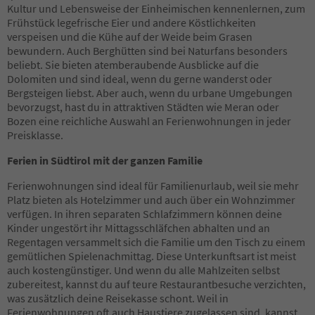
23
Kultur und Lebensweise der Einheimischen kennenlernen, zum
24
Frühstück legefrische Eier und andere Köstlichkeiten
25
verspeisen und die Kühe auf der Weide beim Grasen
26
bewundern. Auch Berghütten sind bei Naturfans besonders
27
beliebt. Sie bieten atemberaubende Ausblicke auf die
28
Dolomiten und sind ideal, wenn du gerne wanderst oder
29
Bergsteigen liebst. Aber auch, wenn du urbane Umgebungen
30
bevorzugst, hast du in attraktiven Städten wie Meran oder
31
Bozen eine reichliche Auswahl an Ferienwohnungen in jeder
32
Preisklasse.
33
Ferien in Südtirol mit der ganzen Familie
34
35
Ferienwohnungen sind ideal für Familienurlaub, weil sie mehr
36
Platz bieten als Hotelzimmer und auch über ein Wohnzimmer
37
verfügen. In ihren separaten Schlafzimmern können deine
38
Kinder ungestört ihr Mittagsschläfchen abhalten und an
39
Regentagen versammelt sich die Familie um den Tisch zu einem
40
gemütlichen Spielenachmittag. Diese Unterkunftsart ist meist
41
auch kostengünstiger. Und wenn du alle Mahlzeiten selbst
42
zubereitest, kannst du auf teure Restaurantbesuche verzichten,
43
was zusätzlich deine Reisekasse schont. Weil in
44
Ferienwohnungen oft auch Haustiere zugelassen sind, kannst