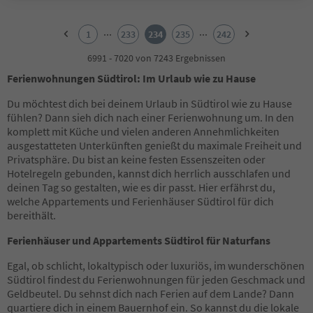
1
2
...
...
1
233
234
235
242
3
4
6991 - 7020 von 7243 Ergebnissen
5
Ferienwohnungen Südtirol: Im Urlaub wie zu Hause
6
7
Du möchtest dich bei deinem Urlaub in Südtirol wie zu Hause
8
fühlen? Dann sieh dich nach einer Ferienwohnung um. In den
9
komplett mit Küche und vielen anderen Annehmlichkeiten
10
ausgestatteten Unterkünften genießt du maximale Freiheit und
11
Privatsphäre. Du bist an keine festen Essenszeiten oder
12
Hotelregeln gebunden, kannst dich herrlich ausschlafen und
13
deinen Tag so gestalten, wie es dir passt. Hier erfährst du,
14
welche Appartements und Ferienhäuser Südtirol für dich
15
bereithält.
16
17
Ferienhäuser und Appartements Südtirol für Naturfans
18
19
Egal, ob schlicht, lokaltypisch oder luxuriös, im wunderschönen
20
Südtirol findest du Ferienwohnungen für jeden Geschmack und
21
Geldbeutel. Du sehnst dich nach Ferien auf dem Lande? Dann
22
quartiere dich in einem Bauernhof ein. So kannst du die lokale