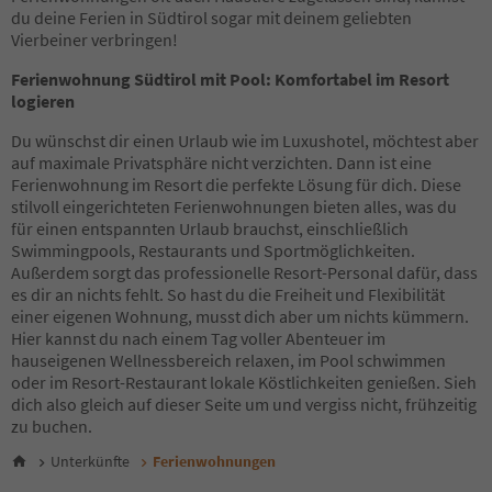
45
du deine Ferien in Südtirol sogar mit deinem geliebten
46
Vierbeiner verbringen!
47
48
Ferienwohnung Südtirol mit Pool: Komfortabel im Resort
49
logieren
50
51
Du wünschst dir einen Urlaub wie im Luxushotel, möchtest aber
52
auf maximale Privatsphäre nicht verzichten. Dann ist eine
53
Ferienwohnung im Resort die perfekte Lösung für dich. Diese
54
stilvoll eingerichteten Ferienwohnungen bieten alles, was du
55
für einen entspannten Urlaub brauchst, einschließlich
56
Swimmingpools, Restaurants und Sportmöglichkeiten.
57
Außerdem sorgt das professionelle Resort-Personal dafür, dass
58
es dir an nichts fehlt. So hast du die Freiheit und Flexibilität
59
einer eigenen Wohnung, musst dich aber um nichts kümmern.
60
Hier kannst du nach einem Tag voller Abenteuer im
61
hauseigenen Wellnessbereich relaxen, im Pool schwimmen
62
oder im Resort-Restaurant lokale Köstlichkeiten genießen. Sieh
63
dich also gleich auf dieser Seite um und vergiss nicht, frühzeitig
64
zu buchen.
65
Unterkünfte
Ferienwohnungen
66
67