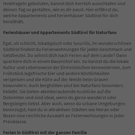
12
Hotelregeln gebunden, kannst dich herrlich ausschlafen und
13
deinen Tag so gestalten, wie es dir passt. Hier erfährst du,
14
welche Appartements und Ferienhäuser Südtirol für dich
15
bereithält.
16
17
Ferienhäuser und Appartements Südtirol für Naturfans
18
19
Egal, ob schlicht, lokaltypisch oder luxuriös, im wunderschönen
20
Südtirol findest du Ferienwohnungen für jeden Geschmack und
21
Geldbeutel. Du sehnst dich nach Ferien auf dem Lande? Dann
22
quartiere dich in einem Bauernhof ein. So kannst du die lokale
23
Kultur und Lebensweise der Einheimischen kennenlernen, zum
24
Frühstück legefrische Eier und andere Köstlichkeiten
25
verspeisen und die Kühe auf der Weide beim Grasen
26
bewundern. Auch Berghütten sind bei Naturfans besonders
27
beliebt. Sie bieten atemberaubende Ausblicke auf die
28
Dolomiten und sind ideal, wenn du gerne wanderst oder
29
Bergsteigen liebst. Aber auch, wenn du urbane Umgebungen
30
bevorzugst, hast du in attraktiven Städten wie Meran oder
31
Bozen eine reichliche Auswahl an Ferienwohnungen in jeder
32
Preisklasse.
33
Ferien in Südtirol mit der ganzen Familie
34