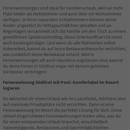
35
Ferienwohnungen sind ideal für Familienurlaub, weil sie mehr
36
Platz bieten als Hotelzimmer und auch über ein Wohnzimmer
37
verfügen. In ihren separaten Schlafzimmern können deine
38
Kinder ungestört ihr Mittagsschläfchen abhalten und an
39
Regentagen versammelt sich die Familie um den Tisch zu einem
40
gemütlichen Spielenachmittag. Diese Unterkunftsart ist meist
41
auch kostengünstiger. Und wenn du alle Mahlzeiten selbst
42
zubereitest, kannst du auf teure Restaurantbesuche verzichten,
43
was zusätzlich deine Reisekasse schont. Weil in
44
Ferienwohnungen oft auch Haustiere zugelassen sind, kannst
45
du deine Ferien in Südtirol sogar mit deinem geliebten
46
Vierbeiner verbringen!
47
48
Ferienwohnung Südtirol mit Pool: Komfortabel im Resort
49
logieren
50
51
Du wünschst dir einen Urlaub wie im Luxushotel, möchtest aber
52
auf maximale Privatsphäre nicht verzichten. Dann ist eine
53
Ferienwohnung im Resort die perfekte Lösung für dich. Diese
54
stilvoll eingerichteten Ferienwohnungen bieten alles, was du
55
für einen entspannten Urlaub brauchst, einschließlich
56
Swimmingpools, Restaurants und Sportmöglichkeiten.