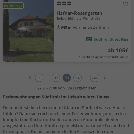
Auf Anfrage
Hafner-Rosengarten
Terlan, Südtiroler Weinstraße
949 m
von Terlan Zentrum
Südtirol Guest Pass
ab 105€
1 Nacht / 1 Apartment Inkl. MwSt.
1
2
...
...
1
92
93
94
242
3
4
2761 - 2790 von 7243 Ergebnissen
5
Ferienwohnungen Südtirol: Im Urlaub wie zu Hause
6
7
Du möchtest dich bei deinem Urlaub in Südtirol wie zu Hause
8
fühlen? Dann sieh dich nach einer Ferienwohnung um. In den
9
komplett mit Küche und vielen anderen Annehmlichkeiten
10
ausgestatteten Unterkünften genießt du maximale Freiheit und
11
Privatsphäre. Du bist an keine festen Essenszeiten oder