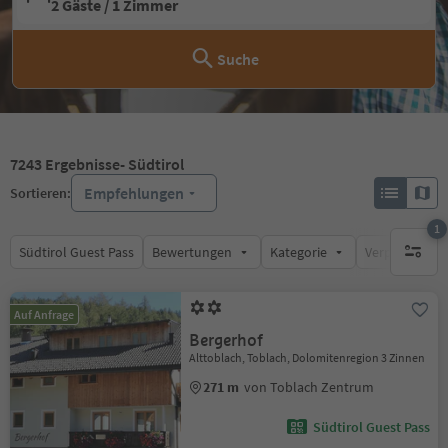
2 Gäste / 1 Zimmer
Suche
7243
Ergebnisse
- Südtirol
Empfehlungen
Sortieren:
1
Südtirol Guest Pass
Bewertungen
Kategorie
Verpflegungsa
1 aktive
Auf Anfrage
Bergerhof
Alttoblach, Toblach, Dolomitenregion 3 Zinnen
271 m
von Toblach Zentrum
Südtirol Guest Pass