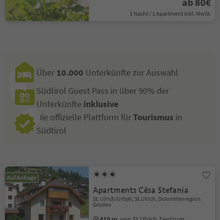
ab 80€
1 Nacht / 1 Apartment Inkl. MwSt.
Über
10.000
Unterkünfte zur Auswahl
Südtirol Guest Pass in über 90% der
Unterkünfte
inklusive
Die offizielle Plattform für
Tourismus
in
Südtirol
Auf Anfrage
Apartments Cësa Stefania
St. Ulrich/Urtijëi, St.Ulrich, Dolomitenregion
Gröden
419 m
von St.Ulrich Zentrum