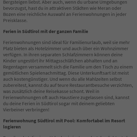
29
Bergsteigen liebst. Aber auch, wenn du urbane Umgebungen
30
bevorzugst, hast du in attraktiven Städten wie Meran oder
31
Bozen eine reichliche Auswahl an Ferienwohnungen in jeder
32
Preisklasse.
33
Ferien in Südtirol mit der ganzen Familie
34
35
Ferienwohnungen sind ideal für Familienurlaub, weil sie mehr
36
Platz bieten als Hotelzimmer und auch über ein Wohnzimmer
37
verfügen. In ihren separaten Schlafzimmern können deine
38
Kinder ungestört ihr Mittagsschläfchen abhalten und an
39
Regentagen versammelt sich die Familie um den Tisch zu einem
40
gemütlichen Spielenachmittag. Diese Unterkunftsart ist meist
41
auch kostengünstiger. Und wenn du alle Mahlzeiten selbst
42
zubereitest, kannst du auf teure Restaurantbesuche verzichten,
43
was zusätzlich deine Reisekasse schont. Weil in
44
Ferienwohnungen oft auch Haustiere zugelassen sind, kannst
45
du deine Ferien in Südtirol sogar mit deinem geliebten
46
Vierbeiner verbringen!
47
48
Ferienwohnung Südtirol mit Pool: Komfortabel im Resort
49
logieren
50
51