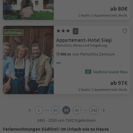
ab 80€
1 Nacht / 1 Apartment Inkl. MwSt.
S
Auf Anfrage
Appartement-Hotel Siegi
Partschins, Meran und Umgebung
488 m
von Partschins Zentrum
Südtirol Guest Pass
ab 97€
1 Nacht / 1 Apartment Inkl. MwSt.
1
2
...
...
1
83
84
85
242
3
4
2491 - 2520 von 7242 Ergebnissen
5
Ferienwohnungen Südtirol: Im Urlaub wie zu Hause
6