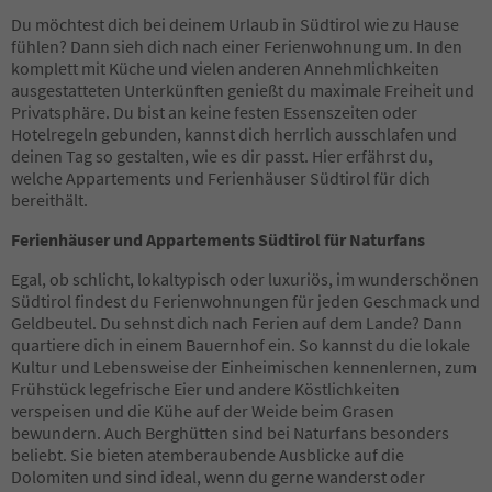
7
Du möchtest dich bei deinem Urlaub in Südtirol wie zu Hause
8
fühlen? Dann sieh dich nach einer Ferienwohnung um. In den
9
komplett mit Küche und vielen anderen Annehmlichkeiten
10
ausgestatteten Unterkünften genießt du maximale Freiheit und
11
Privatsphäre. Du bist an keine festen Essenszeiten oder
12
Hotelregeln gebunden, kannst dich herrlich ausschlafen und
13
deinen Tag so gestalten, wie es dir passt. Hier erfährst du,
14
welche Appartements und Ferienhäuser Südtirol für dich
15
bereithält.
16
17
Ferienhäuser und Appartements Südtirol für Naturfans
18
19
Egal, ob schlicht, lokaltypisch oder luxuriös, im wunderschönen
20
Südtirol findest du Ferienwohnungen für jeden Geschmack und
21
Geldbeutel. Du sehnst dich nach Ferien auf dem Lande? Dann
22
quartiere dich in einem Bauernhof ein. So kannst du die lokale
23
Kultur und Lebensweise der Einheimischen kennenlernen, zum
24
Frühstück legefrische Eier und andere Köstlichkeiten
25
verspeisen und die Kühe auf der Weide beim Grasen
26
bewundern. Auch Berghütten sind bei Naturfans besonders
27
beliebt. Sie bieten atemberaubende Ausblicke auf die
28
Dolomiten und sind ideal, wenn du gerne wanderst oder