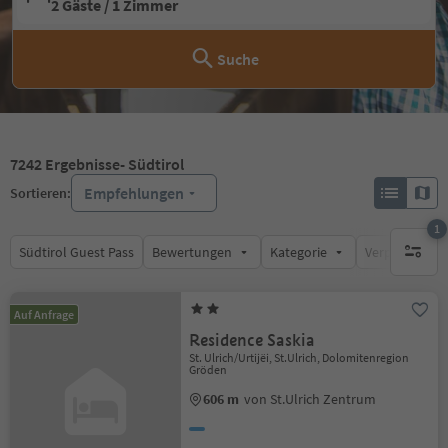
2 Gäste / 1 Zimmer
Suche
7242
Ergebnisse
- Südtirol
Empfehlungen
Sortieren:
1
Südtirol Guest Pass
Bewertungen
Kategorie
Verpflegungsa
1 aktive
Auf Anfrage
Residence Saskia
St. Ulrich/Urtijëi, St.Ulrich, Dolomitenregion
Gröden
606 m
von St.Ulrich Zentrum