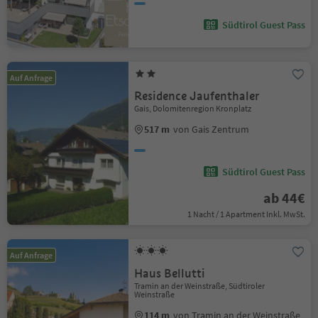
Südtirol Guest Pass
Auf Anfrage
Residence Jaufenthaler
Gais, Dolomitenregion Kronplatz
517 m
von Gais Zentrum
Südtirol Guest Pass
ab 44€
1 Nacht / 1 Apartment Inkl. MwSt.
Auf Anfrage
Haus Bellutti
Tramin an der Weinstraße, Südtiroler
Weinstraße
114 m
von Tramin an der Weinstraße