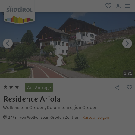
men
favorit
user lin
1
/
31
Auf Anfrage
Residence Ariola
Wolkenstein Gröden, Dolomitenregion Gröden
277 m
von Wolkenstein Gröden Zentrum
Karte anzeigen