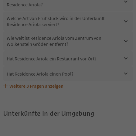
Residence Ariola?
Welche Art von Frühstück wird in der Unterkunft
Residence Ariola serviert?
Wie weit ist Residence Ariola vom Zentrum von
Wolkenstein Gröden entfernt?
Hat Residence Ariola ein Restaurant vor Ort?
Hat Residence Ariola einen Pool?
Weitere
3
Fragen anzeigen
Sind Haustiere in der Unterkunft Residence Ariola
Erhalten die Gäste von Residence Ariola einen Südtirol
Welche Services bietet Residence Ariola?
erlaubt?
Guestpass?
Unterkünfte in der Umgebung