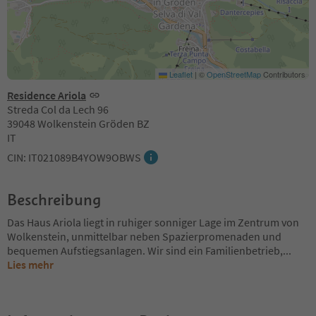
Leaflet
|
©
OpenStreetMap
Contributors
Residence Ariola
Streda Col da Lech 96
39048 Wolkenstein Gröden BZ
IT
CIN: IT021089B4YOW9OBWS
Beschreibung
Das Haus Ariola liegt in ruhiger sonniger Lage im Zentrum von
Wolkenstein, unmittelbar neben Spazierpromenaden und
bequemen Aufstiegsanlagen. Wir sind ein Familienbetrieb,
...
Lies mehr