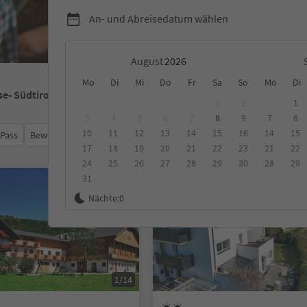
An- und Abreisedatum wählen
August
Mo
Di
Mi
Do
Fr
Sa
So
Mo
Di
se
- Südtirol
1
2
1
3
4
5
6
7
8
9
7
8
10
11
12
13
14
15
16
14
15
 Pass
Bewertungen
Kategorie
Verpflegungsart
Nachhalti
17
18
19
20
21
22
23
21
22
24
25
26
27
28
29
30
28
29
31
Auf Anfrage
Nächte:
0
1/14