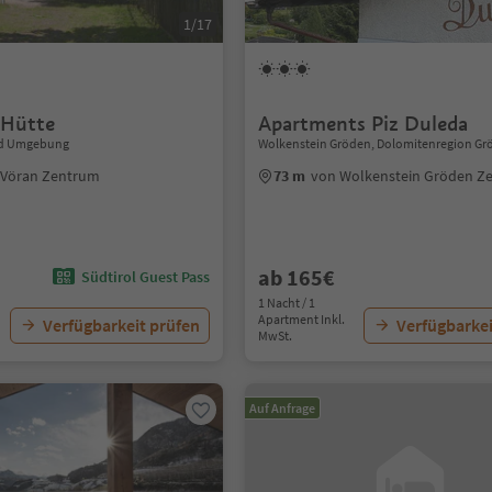
1/17
 Hütte
Apartments Piz Duleda
nd Umgebung
Wolkenstein Gröden, Dolomitenregion Gr
 Vöran Zentrum
73 m
von Wolkenstein Gröden Z
ab 165€
Südtirol Guest Pass
1 Nacht / 1
Apartment Inkl.
Verfügbarkeit prüfen
Verfügbarkei
MwSt.
Auf Anfrage