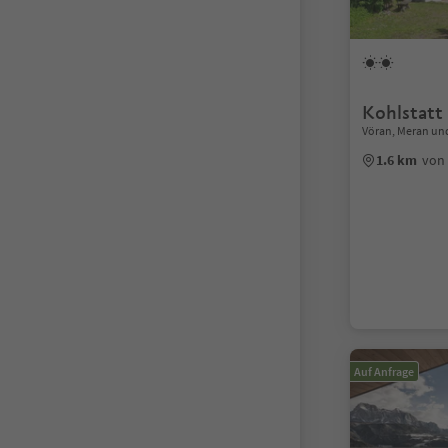
Kohlstatt
Vöran, Meran u
1.6 km
von
Auf Anfrage