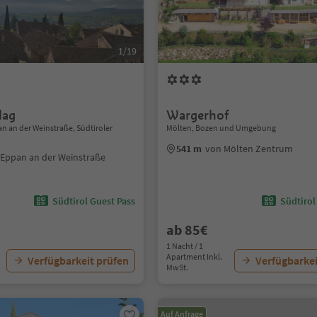
1/19
lag
Wargerhof
n an der Weinstraße, Südtiroler
Mölten, Bozen und Umgebung
541 m
von Mölten Zentrum
Eppan an der Weinstraße
Südtirol Guest Pass
Südtirol
ab 85€
1 Nacht / 1
Apartment Inkl.
Verfügbarkeit prüfen
Verfügbarkei
MwSt.
Auf Anfrage