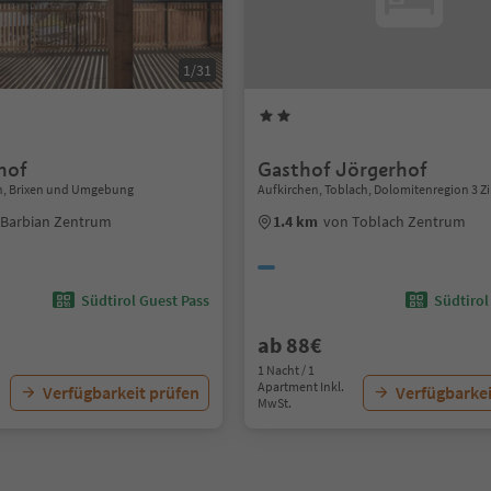
1/31
hof
Gasthof Jörgerhof
n, Brixen und Umgebung
Aufkirchen, Toblach, Dolomitenregion 3 Z
 Barbian Zentrum
1.4 km
von Toblach Zentrum
Südtirol Guest Pass
Südtirol
ab 88€
1 Nacht / 1
Apartment Inkl.
Verfügbarkeit prüfen
Verfügbarkei
MwSt.