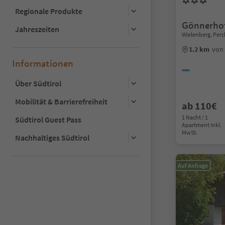
Regionale Produkte
Gönnerho
Jahreszeiten
Wielenberg, Perc
1.2 km
von
Informationen
Über Südtirol
Mobilität & Barrierefreiheit
ab 110€
1 Nacht / 1
Südtirol Guest Pass
Apartment Inkl.
MwSt.
Nachhaltiges Südtirol
Auf Anfrage