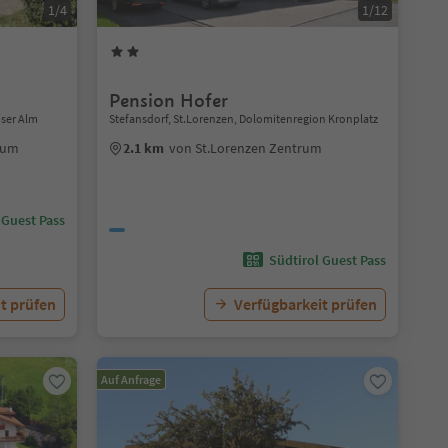
1/4
1/12
Pension Hofer
iser Alm
Stefansdorf, St.Lorenzen, Dolomitenregion Kronplatz
rum
2.1 km
von St.Lorenzen Zentrum
 Guest Pass
Südtirol Guest Pass
t prüfen
Verfügbarkeit prüfen
Auf Anfrage