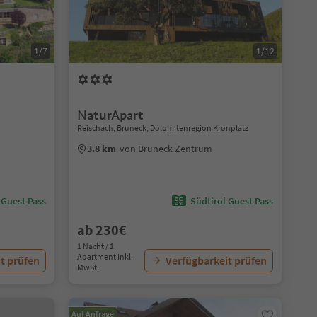
1/7
1/12
NaturApart
Reischach, Bruneck, Dolomitenregion Kronplatz
3.8 km
von Bruneck Zentrum
 Guest Pass
Südtirol Guest Pass
ab 230€
1 Nacht / 1
Apartment Inkl.
t prüfen
Verfügbarkeit prüfen
MwSt.
Auf Anfrage