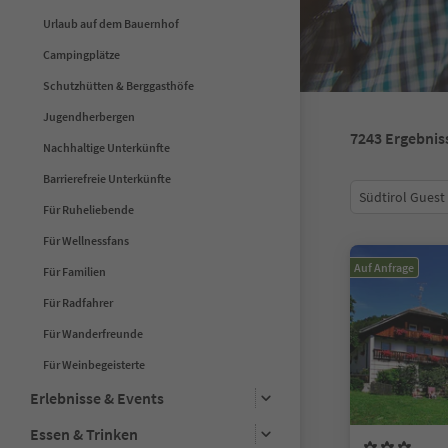
Urlaub auf dem Bauernhof
Campingplätze
Schutzhütten & Berggasthöfe
Jugendherbergen
7243
Ergebnis
Nachhaltige Unterkünfte
Barrierefreie Unterkünfte
Südtirol Guest
Für Ruheliebende
Für Wellnessfans
Auf Anfrage
Für Familien
Für Radfahrer
Für Wanderfreunde
Für Weinbegeisterte
Erlebnisse & Events
Essen & Trinken