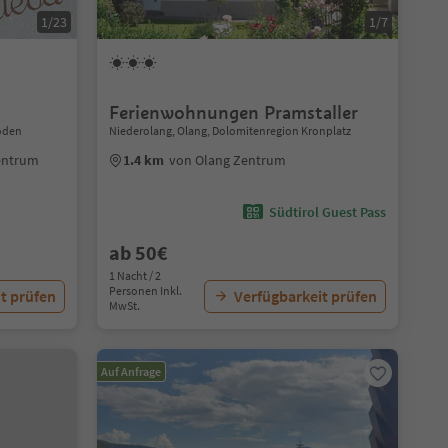
1/23
1/7
Ferienwohnungen Pramstaller
öden
Niederolang, Olang, Dolomitenregion Kronplatz
entrum
1.4 km
von Olang Zentrum
Südtirol Guest Pass
ab 50€
1 Nacht / 2
Personen Inkl.
t prüfen
Verfügbarkeit prüfen
MwSt.
Auf Anfrage