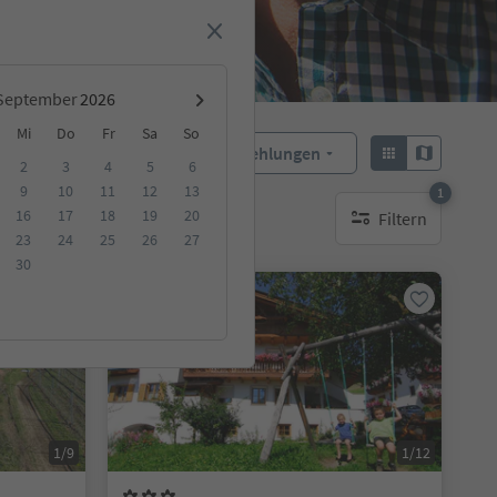
September
Mi
Do
Fr
Sa
So
Empfehlungen
Sortieren:
2
3
4
5
6
9
10
11
12
13
1
16
17
18
19
20
Filtern
ge Unterkunft
1 aktiver Filter
23
24
25
26
27
30
Auf Anfrage
1/9
1/12