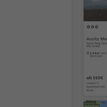
Ansitz Me
Eppan Berg, Eppa
Weinstraße
1.8 km
von 
Zentrum
ab 160€
1 Nacht / 1
Apartment Inkl.
MwSt.
Auf Anfrage