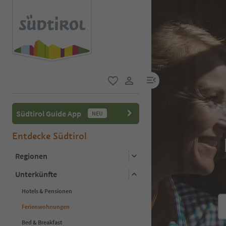
menu link
favorit
user link
Südtirol Guide App
NEU
Entdecke Südtirol
Regionen
Unterkünfte
Hotels & Pensionen
Ferienwohnungen
Bed & Breakfast