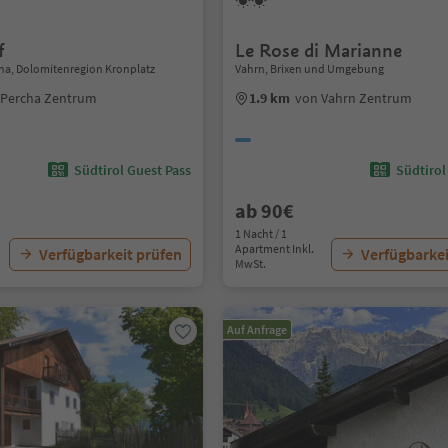
f
Le Rose di Marianne
ha, Dolomitenregion Kronplatz
Vahrn, Brixen und Umgebung
 Percha Zentrum
1.9 km
von Vahrn Zentrum
Südtirol Guest Pass
Südtirol
ab 90€
1 Nacht / 1
Apartment Inkl.
Verfügbarkeit prüfen
Verfügbarkei
MwSt.
Auf Anfrage