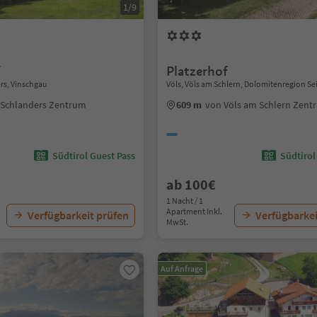
1/9
f
Platzerhof
rs, Vinschgau
Völs, Völs am Schlern, Dolomitenregion Se
 Schlanders Zentrum
609 m
von Völs am Schlern Zent
Südtirol Guest Pass
Südtirol
ab 100€
1 Nacht / 1
Apartment Inkl.
Verfügbarkeit prüfen
Verfügbarkei
MwSt.
Auf Anfrage