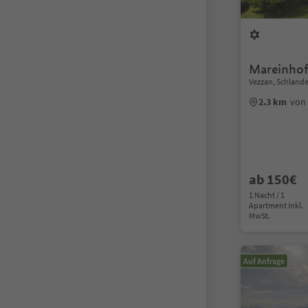
Mareinho
Vezzan, Schlande
2.3 km
von
ab 150€
1 Nacht / 1
Apartment Inkl.
MwSt.
Auf Anfrage