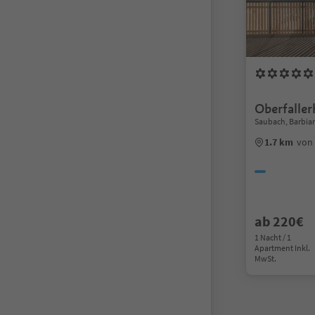
Oberfaller
Saubach, Barbia
1.7 km
von
ab 220€
1 Nacht / 1
Apartment Inkl.
MwSt.