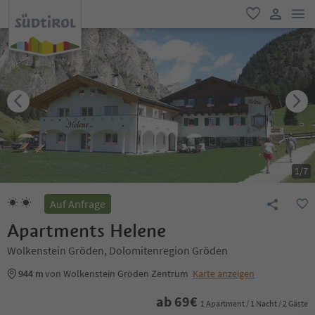
men
favorit
user lin
1
/
7
Auf Anfrage
Apartments Helene
Wolkenstein Gröden, Dolomitenregion Gröden
944 m
von Wolkenstein Gröden Zentrum
Karte anzeigen
ab
69
€
1 Apartment / 1 Nacht / 2 Gäste