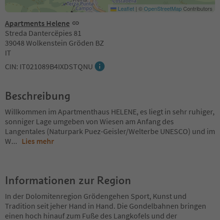
Leaflet
|
©
OpenStreetMap
Contributors
Apartments Helene
Streda Dantercëpies 81
39048 Wolkenstein Gröden BZ
IT
CIN: IT021089B4IXDSTQNU
Beschreibung
Willkommen im Apartmenthaus HELENE, es liegt in sehr ruhiger,
sonniger Lage umgeben von Wiesen am Anfang des
Langentales (Naturpark Puez-Geisler/Welterbe UNESCO) und im
W
...
Lies mehr
Informationen zur Region
In der Dolomitenregion Grödengehen Sport, Kunst und
Tradition seit jeher Hand in Hand. Die Gondelbahnen bringen
einen hoch hinauf zum Fuße des Langkofels und der