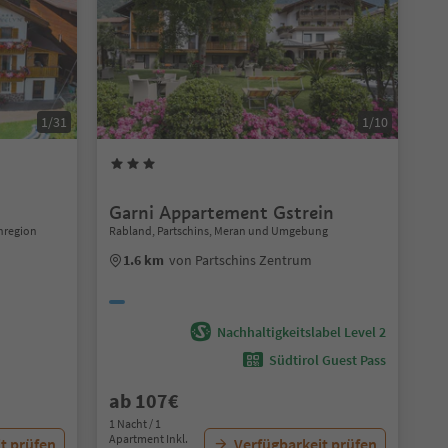
1/31
1/10
Garni Appartement Gstrein
enregion
Rabland, Partschins, Meran und Umgebung
1.6 km
von Partschins Zentrum
Nachhaltigkeitslabel Level 2
Südtirol Guest Pass
ab 107€
1 Nacht / 1
Apartment Inkl.
t prüfen
Verfügbarkeit prüfen