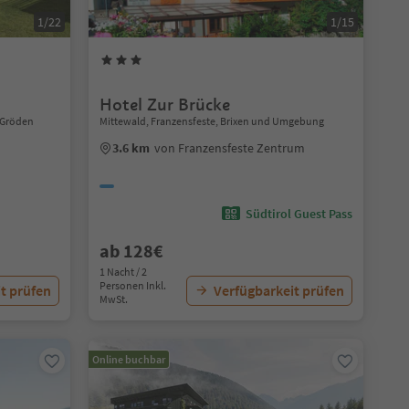
1/22
1/15
Hotel Zur Brücke
n Gröden
Mittewald, Franzensfeste, Brixen und Umgebung
3.6 km
von Franzensfeste Zentrum
Südtirol Guest Pass
ab 128€
1 Nacht / 2
Personen Inkl.
t prüfen
Verfügbarkeit prüfen
MwSt.
Online buchbar