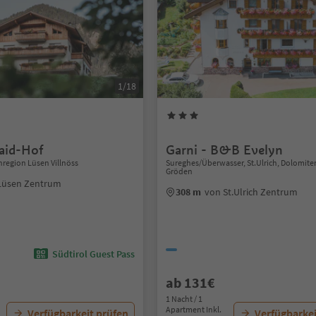
1/18
aid-Hof
Garni - B&B Evelyn
region Lüsen Villnöss
Sureghes/Überwasser, St.Ulrich, Dolomit
Gröden
Lüsen Zentrum
308 m
von St.Ulrich Zentrum
Südtirol Guest Pass
ab 131€
1 Nacht / 1
Apartment Inkl.
Verfügbarkeit prüfen
Verfügbarkei