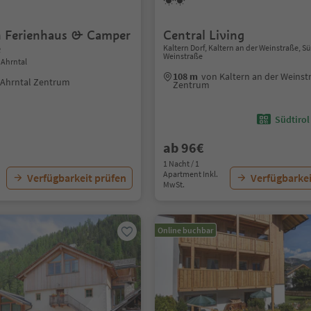
 Ferienhaus & Camper
Central Living
e
Kaltern Dorf, Kaltern an der Weinstraße, Sü
Weinstraße
 Ahrntal
108 m
von Kaltern an der Weinst
 Ahrntal Zentrum
Zentrum
Südtirol
ab 96€
1 Nacht / 1
Apartment Inkl.
Verfügbarkeit prüfen
Verfügbarkei
MwSt.
Online buchbar