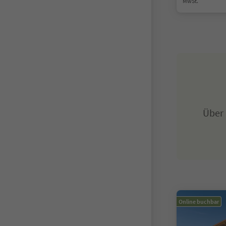
MwSt.
Über
Online buchbar