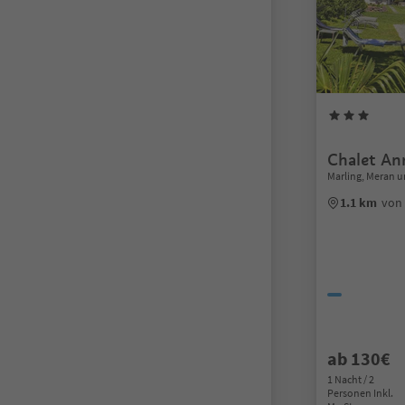
Chalet An
Marling, Meran
1.1 km
von
ab 130€
1 Nacht / 2
Personen Inkl.