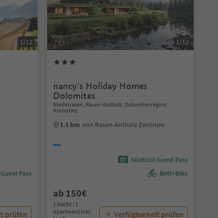
1/12
1/12
nancy’s Holiday Homes
Dolomites
Niederrasen, Rasen-Antholz, Dolomitenregion
Kronplatz
1.1 km
von Rasen-Antholz Zentrum
Südtirol Guest Pass
 Guest Pass
Bett+Bike
ab 150€
1 Nacht / 1
Apartment Inkl.
t prüfen
Verfügbarkeit prüfen