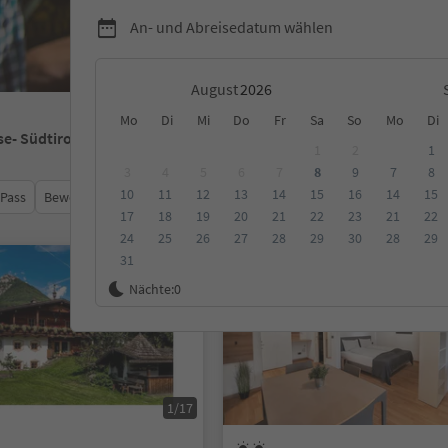
An- und Abreisedatum wählen
August
Mo
Di
Mi
Do
Fr
Sa
So
Mo
Di
se
- Südtirol
1
2
1
3
4
5
6
7
8
9
7
8
10
11
12
13
14
15
16
14
15
 Pass
Bewertungen
Kategorie
Verpflegungsart
Nachhalti
17
18
19
20
21
22
23
21
22
24
25
26
27
28
29
30
28
29
31
Online buchbar
Nächte:
0
1/17