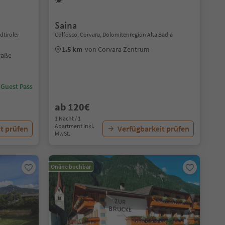
Saina
dtiroler
Colfosco, Corvara, Dolomitenregion Alta Badia
1.5 km
von Corvara Zentrum
raße
 Guest Pass
ab 120€
1 Nacht / 1
Apartment Inkl.
t prüfen
Verfügbarkeit prüfen
MwSt.
Online buchbar