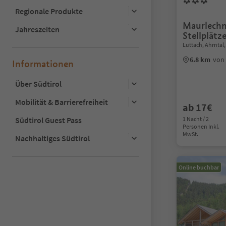
Regionale Produkte
Maurlechn
Jahreszeiten
Stellplätz
Luttach, Ahrntal,
6.8 km
von
Informationen
Über Südtirol
Mobilität & Barrierefreiheit
ab 17€
Südtirol Guest Pass
1 Nacht / 2
Personen Inkl.
MwSt.
Nachhaltiges Südtirol
Online buchbar