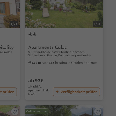
1/21
1/31
itality
Apartments Culac
ion Gröden
S.Cristina Gherdëina/St.Christina in Gröden,
St.Christina in Gröden, Dolomitenregion Gröden
672 m
von St.Christina in Gröden Zentrum
ab 92€
1 Nacht / 1
Apartment Inkl.
t prüfen
Verfügbarkeit prüfen
MwSt.
Online buchbar