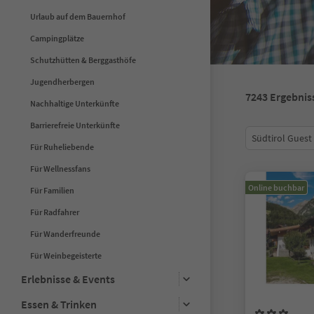
Urlaub auf dem Bauernhof
Campingplätze
Schutzhütten & Berggasthöfe
Jugendherbergen
7243
Ergebnis
Nachhaltige Unterkünfte
Barrierefreie Unterkünfte
Südtirol Guest
Für Ruheliebende
Für Wellnessfans
Online buchbar
Für Familien
Für Radfahrer
Für Wanderfreunde
Für Weinbegeisterte
Erlebnisse & Events
Essen & Trinken