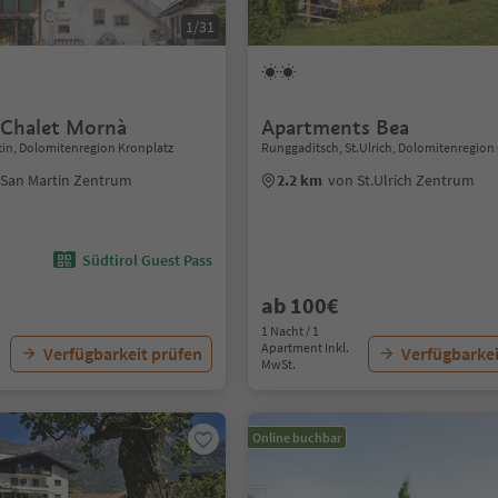
1/31
 Chalet Mornà
Apartments Bea
tin, Dolomitenregion Kronplatz
Runggaditsch, St.Ulrich, Dolomitenregio
 San Martin Zentrum
2.2 km
von St.Ulrich Zentrum
Südtirol Guest Pass
ab 100€
1 Nacht / 1
Apartment Inkl.
Verfügbarkeit prüfen
Verfügbarkei
MwSt.
Online buchbar