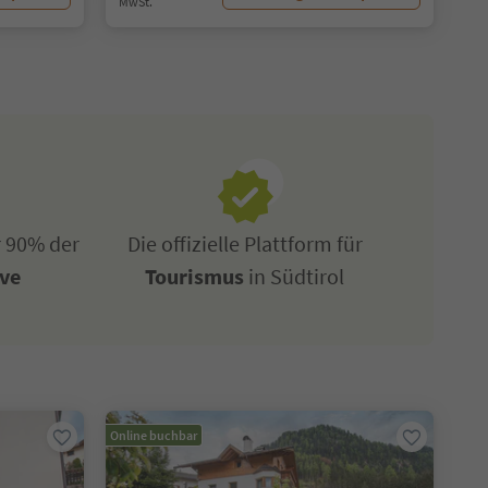
MwSt.
r 90% der
Die offizielle Plattform für
ive
Tourismus
in Südtirol
Online buchbar