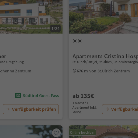
1/24
ner
Apartments Cristina Hosp
 und Umgebung
St. Ulrich/Urtijëi, St.Ulrich, Dolomitenreg
Schenna Zentrum
676 m
von St.Ulrich Zentrum
ab 135€
Südtirol Guest Pass
1 Nacht / 1
Apartment Inkl.
Verfügbarkeit prüfen
Verfügbarkei
MwSt.
Online buchbar