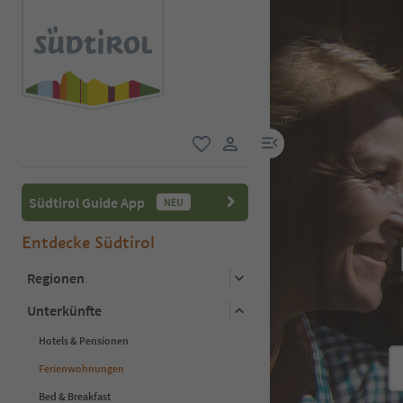
menu link
favorit
user link
Südtirol Guide App
NEU
Entdecke Südtirol
Regionen
Unterkünfte
Hotels & Pensionen
Ferienwohnungen
Bed & Breakfast