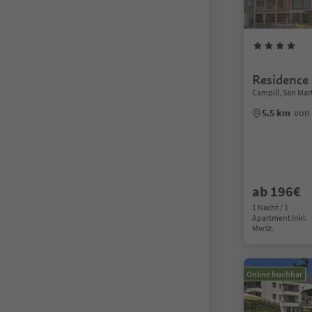
Residence
Campill, San Mar
5.5 km
von
ab 196€
1 Nacht / 1
Apartment Inkl.
MwSt.
Online buchbar