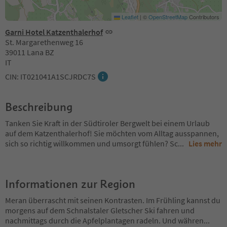
Leaflet
|
©
OpenStreetMap
Contributors
Garni Hotel Katzenthalerhof
St. Margarethenweg 16
39011 Lana BZ
IT
CIN: IT021041A1SCJRDC7S
Beschreibung
Tanken Sie Kraft in der Südtiroler Bergwelt bei einem Urlaub
auf dem Katzenthalerhof! Sie möchten vom Alltag ausspannen,
sich so richtig willkommen und umsorgt fühlen? Sc
...
Lies mehr
Informationen zur Region
Meran überrascht mit seinen Kontrasten. Im Frühling kannst du
morgens auf dem Schnalstaler Gletscher Ski fahren und
nachmittags durch die Apfelplantagen radeln. Und währen
...