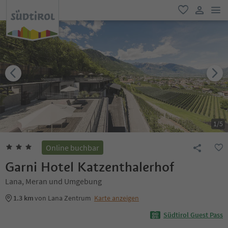
men
favorit
user lin
1
/
5
Online buchbar
Garni Hotel Katzenthalerhof
Lana, Meran und Umgebung
1.3 km
von Lana Zentrum
Karte anzeigen
Südtirol Guest Pass