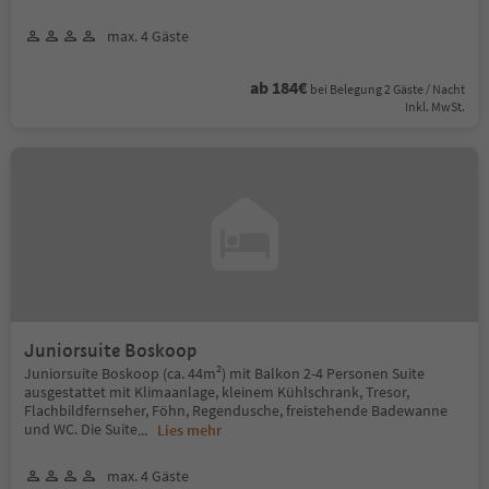
max. 4 Gäste
ab 184€
bei Belegung 2 Gäste / Nacht
Inkl. MwSt.
Juniorsuite Boskoop
Juniorsuite Boskoop (ca. 44m²) mit Balkon 2-4 Personen Suite
ausgestattet mit Klimaanlage, kleinem Kühlschrank, Tresor,
Flachbildfernseher, Föhn, Regendusche, freistehende Badewanne
und WC. Die Suite
...
Lies mehr
max. 4 Gäste