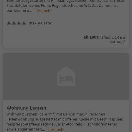
Zimmer ausgestattet mit Klimaanlage, kleinem Kühlschrank, Tresor,
Flachbildfernseher, Föhn, Regendusche und WC. Das Zimmer ist
barrierefrei u
...
Lies mehr
max. 4 Gäste
ab 180€
/ 1 Nacht / 2 Gäste
Inkl. MwSt.
Wohnung Lagrein
Wohnung Lagrein (ca. 47m²) mit Balkon max. 4 Personen
Ferienwohnung ausgestattet mit offener Küche mit Geschirrspüler,
Nespresso-Kaffeemaschine, Ceran-Kochfeld, Flachbildfernseher
sowie abgetrennte S
...
Lies mehr