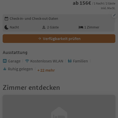
ab
156
€
/ 1 Nacht / 2 Gäste
Inkl. MwSt.
Buchungsdetails bearbeiten
Check-in- und Check-out-Daten
Nacht
2
Gäste
1
Zimmer
Verfügbarkeit prüfen
Ausstattung
Garage
Kostenloses WLAN
Familien
Ruhig gelegen
+ 22 mehr
Zimmer entdecken