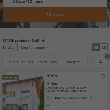
2 Gäste / 1 Zimmer
Suche
7243
Ergebnisse
- Südtirol
Empfehlungen
Sortieren:
1
Südtirol Guest Pass
Bewertungen
Kategorie
Verpflegungsa
1 aktive
Auf Anfrage
Hilber
St. Magdalena - Villnöss, Villnöss,
Dolomitenregion Lüsen Villnöss
2.5 km
von Villnöss Zentrum