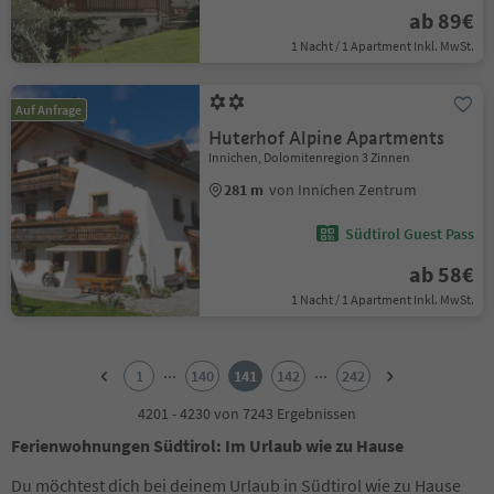
ab 89€
1 Nacht / 1 Apartment Inkl. MwSt.
Auf Anfrage
Huterhof Alpine Apartments
Innichen, Dolomitenregion 3 Zinnen
281 m
von Innichen Zentrum
Südtirol Guest Pass
ab 58€
1 Nacht / 1 Apartment Inkl. MwSt.
1
2
...
...
1
140
141
142
242
3
4
4201 - 4230 von 7243 Ergebnissen
5
Ferienwohnungen Südtirol: Im Urlaub wie zu Hause
6
7
Du möchtest dich bei deinem Urlaub in Südtirol wie zu Hause