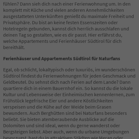
8
fühlen? Dann sieh dich nach einer Ferienwohnung um. In den
9
komplett mit Küche und vielen anderen Annehmlichkeiten
10
ausgestatteten Unterkünften genießt du maximale Freiheit und
11
Privatsphäre. Du bist an keine festen Essenszeiten oder
12
Hotelregeln gebunden, kannst dich herrlich ausschlafen und
13
deinen Tag so gestalten, wie es dir passt. Hier erfährst du,
14
welche Appartements und Ferienhäuser Südtirol für dich
15
bereithält.
16
17
Ferienhäuser und Appartements Südtirol für Naturfans
18
19
Egal, ob schlicht, lokaltypisch oder luxuriös, im wunderschönen
20
Südtirol findest du Ferienwohnungen für jeden Geschmack und
21
Geldbeutel. Du sehnst dich nach Ferien auf dem Lande? Dann
22
quartiere dich in einem Bauernhof ein. So kannst du die lokale
23
Kultur und Lebensweise der Einheimischen kennenlernen, zum
24
Frühstück legefrische Eier und andere Köstlichkeiten
25
verspeisen und die Kühe auf der Weide beim Grasen
26
bewundern. Auch Berghütten sind bei Naturfans besonders
27
beliebt. Sie bieten atemberaubende Ausblicke auf die
28
Dolomiten und sind ideal, wenn du gerne wanderst oder
29
Bergsteigen liebst. Aber auch, wenn du urbane Umgebungen
30
bevorzugst, hast du in attraktiven Städten wie Meran oder