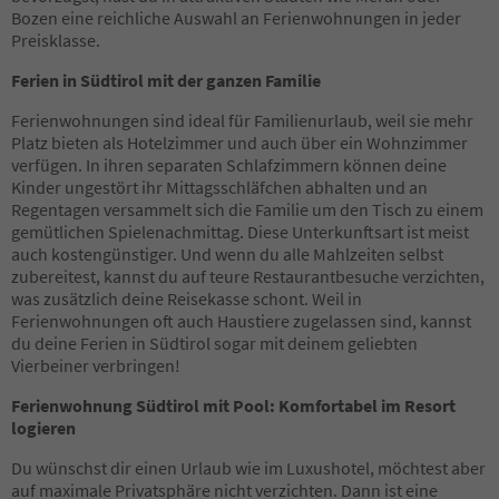
31
Bozen eine reichliche Auswahl an Ferienwohnungen in jeder
32
Preisklasse.
33
Ferien in Südtirol mit der ganzen Familie
34
35
Ferienwohnungen sind ideal für Familienurlaub, weil sie mehr
36
Platz bieten als Hotelzimmer und auch über ein Wohnzimmer
37
verfügen. In ihren separaten Schlafzimmern können deine
38
Kinder ungestört ihr Mittagsschläfchen abhalten und an
39
Regentagen versammelt sich die Familie um den Tisch zu einem
40
gemütlichen Spielenachmittag. Diese Unterkunftsart ist meist
41
auch kostengünstiger. Und wenn du alle Mahlzeiten selbst
42
zubereitest, kannst du auf teure Restaurantbesuche verzichten,
43
was zusätzlich deine Reisekasse schont. Weil in
44
Ferienwohnungen oft auch Haustiere zugelassen sind, kannst
45
du deine Ferien in Südtirol sogar mit deinem geliebten
46
Vierbeiner verbringen!
47
48
Ferienwohnung Südtirol mit Pool: Komfortabel im Resort
49
logieren
50
51
Du wünschst dir einen Urlaub wie im Luxushotel, möchtest aber
52
auf maximale Privatsphäre nicht verzichten. Dann ist eine