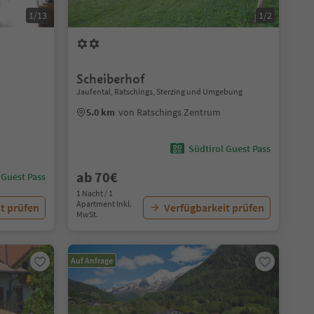
1/13
1/2
Scheiberhof
Jaufental, Ratschings, Sterzing und Umgebung
5.0 km
von Ratschings Zentrum
Südtirol Guest Pass
ab 70€
 Guest Pass
1 Nacht / 1
Apartment Inkl.
t prüfen
Verfügbarkeit prüfen
MwSt.
Auf Anfrage