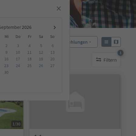
September
Mi
Do
Fr
Sa
So
Empfehlungen
Sortieren:
2
3
4
5
6
9
10
11
12
13
1
16
17
18
19
20
Filtern
ge Unterkunft
1 aktiver Filter
23
24
25
26
27
30
Auf Anfrage
1/30