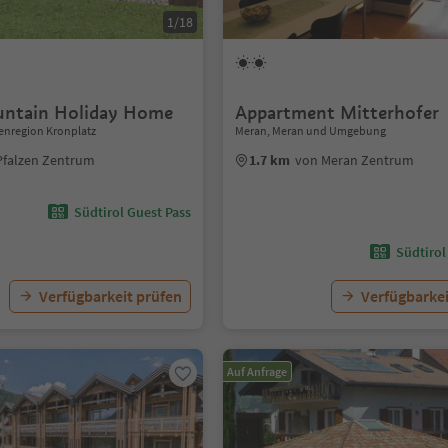
1/18
untain Holiday Home
Appartment Mitterhofer
enregion Kronplatz
Meran, Meran und Umgebung
Pfalzen Zentrum
1.7 km
von Meran Zentrum
Südtirol Guest Pass
Südtirol
Verfügbarkeit prüfen
Verfügbarkei
Auf Anfrage