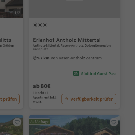
1/2
litta
Erlenhof Antholz Mittertal
ion Gröden
Antholz-Mittertal, Rasen-Antholz, Dolomitenregion
Kronplatz
9.7 km
von Rasen-Antholz Zentrum
Südtirol Guest Pass
ab 80€
1 Nacht / 1
Apartment Inkl.
t prüfen
Verfügbarkeit prüfen
MwSt.
Auf Anfrage