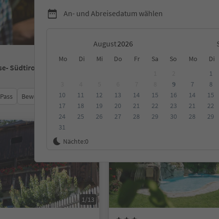
An- und Abreisedatum wählen
August
Mo
Di
Mi
Do
Fr
Sa
So
Mo
Di
se
- Südtirol
1
2
1
3
4
5
6
7
8
9
7
8
10
11
12
13
14
15
16
14
15
 Pass
Bewertungen
Kategorie
Verpflegungsart
Nachhalti
17
18
19
20
21
22
23
21
22
24
25
26
27
28
29
30
28
29
31
Auf Anfrage
Nächte:
0
1/13