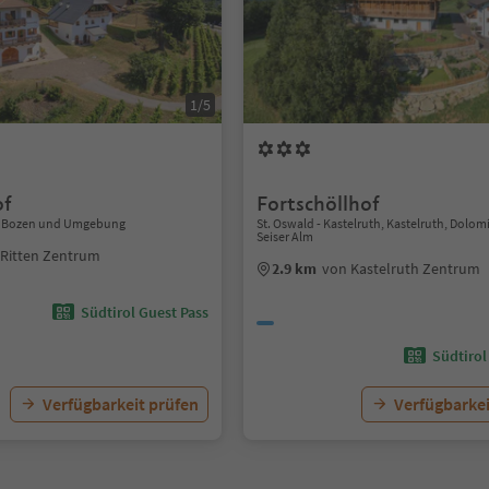
1/5
of
Fortschöllhof
n, Bozen und Umgebung
St. Oswald - Kastelruth, Kastelruth, Dolo
Seiser Alm
 Ritten Zentrum
2.9 km
von Kastelruth Zentrum
Südtirol Guest Pass
Südtirol
Verfügbarkeit prüfen
Verfügbarkei