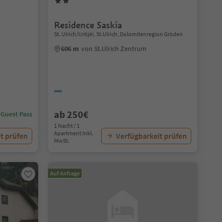
Residence Saskia
St. Ulrich/Urtijëi, St.Ulrich, Dolomitenregion Gröden
606 m
von St.Ulrich Zentrum
ab 250€
 Guest Pass
1 Nacht / 1
Apartment Inkl.
t prüfen
Verfügbarkeit prüfen
MwSt.
Auf Anfrage