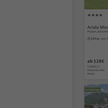
Ariala Mo
Pfalzen, Dolomit
179 m
von 
ab 128€
1 Nacht / 2
Personen Inkl.
MwSt.
Auf Anfrage