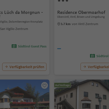
s Lüch da Morgnun -
Residence Obermoarhof
f
Obervintl, Vintl, Brixen und Umgebung
 Vigilio, Dolomitenregion Kronplatz
3.7 km
von Vintl Zentrum
San Vigilio Zentrum
Südtirol Guest Pass
Südtirol
Verfügbarkeit prüfen
Verfügbarkei
Auf Anfrage