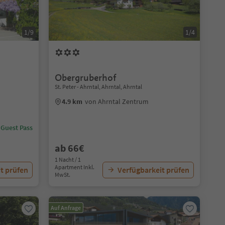
1/9
1/4
Obergruberhof
St. Peter - Ahrntal, Ahrntal, Ahrntal
4.9 km
von Ahrntal Zentrum
 Guest Pass
ab 66€
1 Nacht / 1
Apartment Inkl.
t prüfen
Verfügbarkeit prüfen
MwSt.
Auf Anfrage