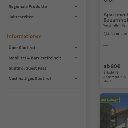
Regionale Produkte
Apartment
Jahreszeiten
Bauernho
Welschellen, San
4.3 km
von 
Informationen
Über Südtirol
Mobilität & Barrierefreiheit
ab 80€
Südtirol Guest Pass
1 Nacht / 1
Apartment Inkl.
Nachhaltiges Südtirol
MwSt.
Auf Anfrage