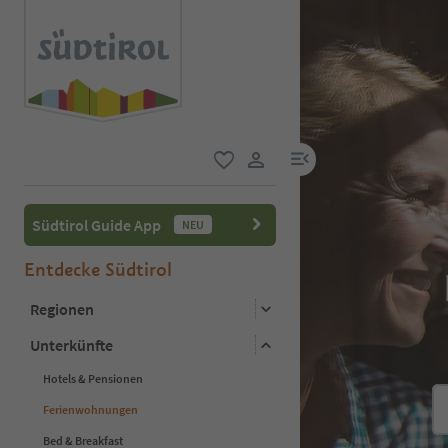
menu link
favorit
user link
Südtirol Guide App
NEU
Entdecke Südtirol
Regionen
Unterkünfte
Hotels & Pensionen
Ferienwohnungen
Bed & Breakfast