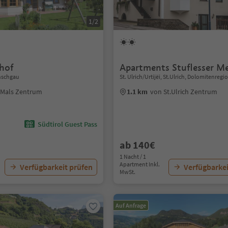
1/2
hof
Apartments Stuflesser Me
inschgau
St. Ulrich/Urtijëi, St.Ulrich, Dolomitenreg
 Mals Zentrum
1.1 km
von St.Ulrich Zentrum
Südtirol Guest Pass
ab 140€
1 Nacht / 1
Apartment Inkl.
Verfügbarkeit prüfen
Verfügbarkei
MwSt.
Auf Anfrage