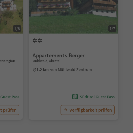
1/8
1/7
Appartements Berger
mitenregion
Mühlwald, Ahrntal
1.2 km
von Mühlwald Zentrum
 Guest Pass
Südtirol Guest Pass
t prüfen
Verfügbarkeit prüfen