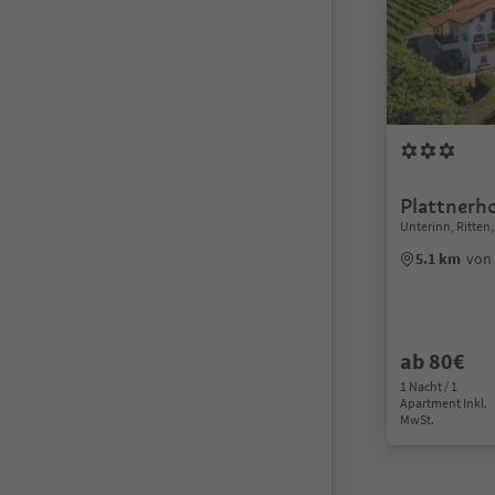
Plattnerh
Unterinn, Ritte
5.1 km
von
ab 80€
1 Nacht / 1
Apartment Inkl.
MwSt.