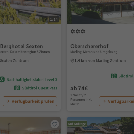
1/14
 Berghotel Sexten
Oberschererhof
Sexten, Dolomitenregion 3 Zinnen
Marling, Meran und Umgebung
 Sexten Zentrum
1.4 km
von Marling Zentrum
Südtirol
Nachhaltigkeitslabel Level 3
ab 74€
Südtirol Guest Pass
1 Nacht / 2
Personen Inkl.
Verfügbarkeit prüfen
Verfügbarkei
MwSt.
Auf Anfrage