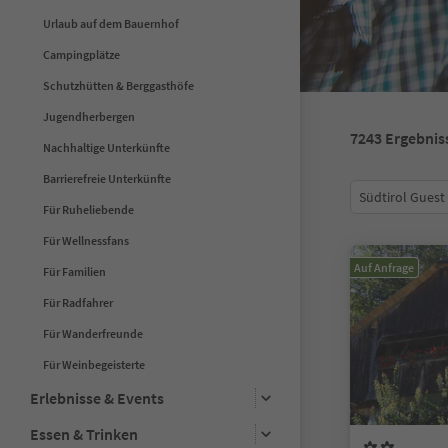
Urlaub auf dem Bauernhof
Campingplätze
Schutzhütten & Berggasthöfe
Jugendherbergen
7243
Ergebnis
Nachhaltige Unterkünfte
Barrierefreie Unterkünfte
Südtirol Guest
Für Ruheliebende
Für Wellnessfans
Auf Anfrage
Für Familien
Für Radfahrer
Für Wanderfreunde
Für Weinbegeisterte
Erlebnisse & Events
Essen & Trinken