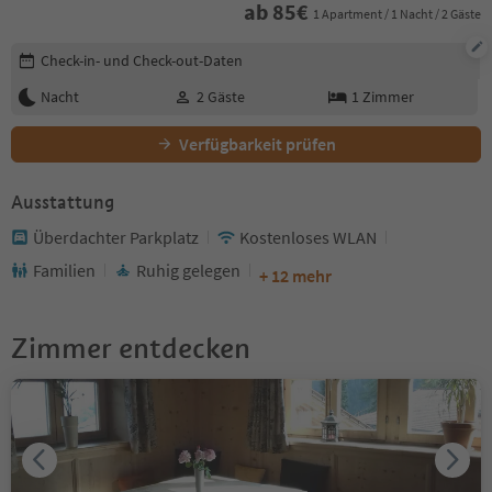
ab
85
€
1 Apartment / 1 Nacht / 2 Gäste
Buchungsdetails bearbeiten
Check-in- und Check-out-Daten
Nacht
2
Gäste
1
Zimmer
Verfügbarkeit prüfen
Ausstattung
Überdachter Parkplatz
Kostenloses WLAN
Familien
Ruhig gelegen
+ 12 mehr
Zimmer entdecken