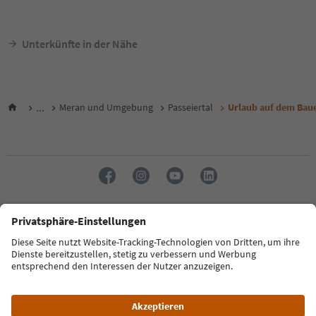
Unterkünfte in der Nähe
...
Meran und Umgebung
Passeiertal
Urlaub auf dem Bau
Sprache: Deutsch
FAQ
Kontakt
Presse
MICE
Datenschutzerklärung
AGB
Impressum
Cookie Policy
Film commission
Über uns
Zugänglichkeitserklärung
Südtirol B2B