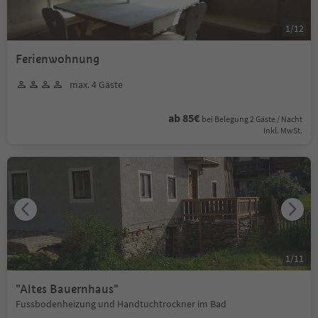
1
/
12
Ferienwohnung
max. 4 Gäste
ab 85€
bei Belegung 2 Gäste / Nacht
Inkl. MwSt.
1
/
11
"Altes Bauernhaus"
Fussbodenheizung und Handtuchtrockner im Bad