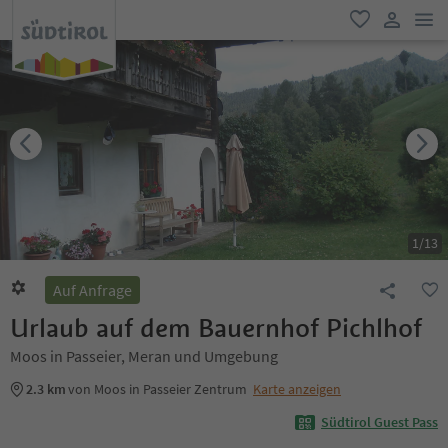
men
favorit
user lin
1
/
13
Auf Anfrage
Urlaub auf dem Bauernhof Pichlhof
Moos in Passeier, Meran und Umgebung
2.3 km
von Moos in Passeier Zentrum
Karte anzeigen
Südtirol Guest Pass