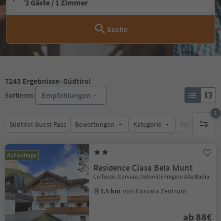
2 Gäste / 1 Zimmer
Suche
7243
Ergebnisse
- Südtirol
Empfehlungen
Sortieren:
1
Südtirol Guest Pass
Bewertungen
Kategorie
Verpflegungsa
1 aktive
Auf Anfrage
Residence Ciasa Bela Munt
Colfosco, Corvara, Dolomitenregion Alta Badia
1.5 km
von Corvara Zentrum
ab 88€