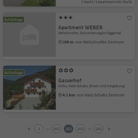
1 Nacht / 1 Apartment Inkl. MwSt.
Auf Anfrage
Apartment WEBER
Welschnofen, Dolomitenregion Eggental
208 m
von Welschnofen Zentrum
Auf Anfrage
Gasserhof
Aicha, Natz-Schabs, Brixen und Umgebung
4.1 km
von Natz-Schabs Zentrum
1
2
...
...
1
201
202
203
242
3