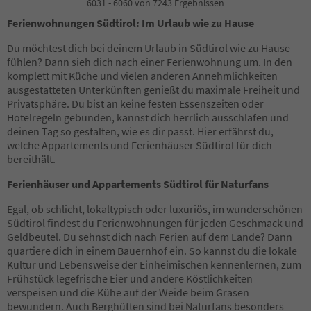
4
6031 - 6060 von 7243 Ergebnissen
5
Ferienwohnungen Südtirol: Im Urlaub wie zu Hause
6
7
Du möchtest dich bei deinem Urlaub in Südtirol wie zu Hause
8
fühlen? Dann sieh dich nach einer Ferienwohnung um. In den
9
komplett mit Küche und vielen anderen Annehmlichkeiten
10
ausgestatteten Unterkünften genießt du maximale Freiheit und
11
Privatsphäre. Du bist an keine festen Essenszeiten oder
12
Hotelregeln gebunden, kannst dich herrlich ausschlafen und
13
deinen Tag so gestalten, wie es dir passt. Hier erfährst du,
14
welche Appartements und Ferienhäuser Südtirol für dich
15
bereithält.
16
17
Ferienhäuser und Appartements Südtirol für Naturfans
18
19
Egal, ob schlicht, lokaltypisch oder luxuriös, im wunderschönen
20
Südtirol findest du Ferienwohnungen für jeden Geschmack und
21
Geldbeutel. Du sehnst dich nach Ferien auf dem Lande? Dann
22
quartiere dich in einem Bauernhof ein. So kannst du die lokale
23
Kultur und Lebensweise der Einheimischen kennenlernen, zum
24
Frühstück legefrische Eier und andere Köstlichkeiten
25
verspeisen und die Kühe auf der Weide beim Grasen
26
bewundern. Auch Berghütten sind bei Naturfans besonders