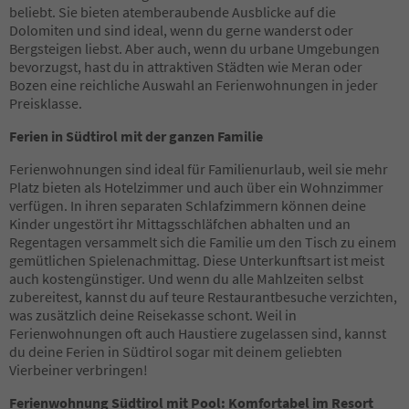
27
beliebt. Sie bieten atemberaubende Ausblicke auf die
28
Dolomiten und sind ideal, wenn du gerne wanderst oder
29
Bergsteigen liebst. Aber auch, wenn du urbane Umgebungen
30
bevorzugst, hast du in attraktiven Städten wie Meran oder
31
Bozen eine reichliche Auswahl an Ferienwohnungen in jeder
32
Preisklasse.
33
Ferien in Südtirol mit der ganzen Familie
34
35
Ferienwohnungen sind ideal für Familienurlaub, weil sie mehr
36
Platz bieten als Hotelzimmer und auch über ein Wohnzimmer
37
verfügen. In ihren separaten Schlafzimmern können deine
38
Kinder ungestört ihr Mittagsschläfchen abhalten und an
39
Regentagen versammelt sich die Familie um den Tisch zu einem
40
gemütlichen Spielenachmittag. Diese Unterkunftsart ist meist
41
auch kostengünstiger. Und wenn du alle Mahlzeiten selbst
42
zubereitest, kannst du auf teure Restaurantbesuche verzichten,
43
was zusätzlich deine Reisekasse schont. Weil in
44
Ferienwohnungen oft auch Haustiere zugelassen sind, kannst
45
du deine Ferien in Südtirol sogar mit deinem geliebten
46
Vierbeiner verbringen!
47
48
Ferienwohnung Südtirol mit Pool: Komfortabel im Resort