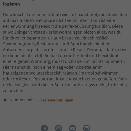
49
logieren
50
51
Du wünschst dir einen Urlaub wie im Luxushotel, möchtest aber
52
auf maximale Privatsphäre nicht verzichten. Dann ist eine
53
Ferienwohnung im Resort die perfekte Lösung für dich. Diese
54
stilvoll eingerichteten Ferienwohnungen bieten alles, was du
55
für einen entspannten Urlaub brauchst, einschließlich
56
Swimmingpools, Restaurants und Sportmöglichkeiten.
57
Außerdem sorgt das professionelle Resort-Personal dafür, dass
58
es dir an nichts fehlt. So hast du die Freiheit und Flexibilität
59
einer eigenen Wohnung, musst dich aber um nichts kümmern.
60
Hier kannst du nach einem Tag voller Abenteuer im
61
hauseigenen Wellnessbereich relaxen, im Pool schwimmen
62
oder im Resort-Restaurant lokale Köstlichkeiten genießen. Sieh
63
dich also gleich auf dieser Seite um und vergiss nicht, frühzeitig
64
zu buchen.
65
Unterkünfte
Ferienwohnungen
66
67
68
69
70
71