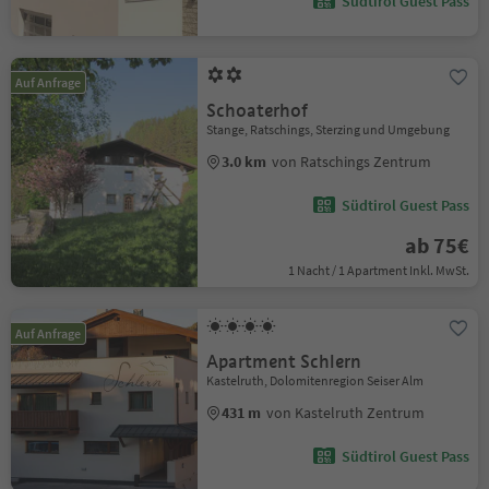
Südtirol Guest Pass
Auf Anfrage
Schoaterhof
Stange, Ratschings, Sterzing und Umgebung
3.0 km
von Ratschings Zentrum
Südtirol Guest Pass
ab 75€
1 Nacht / 1 Apartment Inkl. MwSt.
Auf Anfrage
Apartment Schlern
Kastelruth, Dolomitenregion Seiser Alm
431 m
von Kastelruth Zentrum
Südtirol Guest Pass