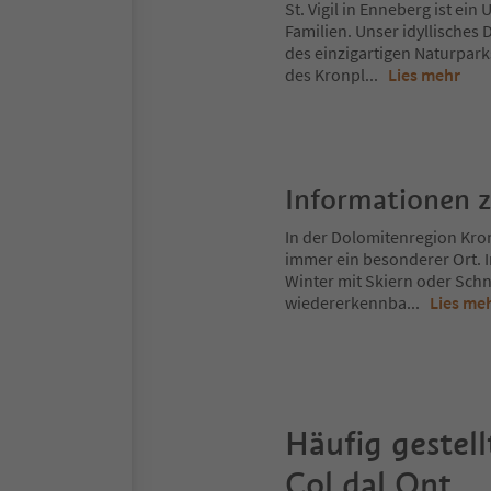
St. Vigil in Enneberg ist ei
Familien. Unser idyllisches
des einzigartigen Naturpar
des Kronpl
...
Lies mehr
Informationen 
In der Dolomitenregion Kron
immer ein besonderer Ort. 
Winter mit Skiern oder Schn
wiedererkennba
...
Lies me
Häufig gestell
Col dal Ont