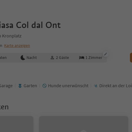
asa Col dal Ont
n Kronplatz
um
Karte anzeigen
aten
Nacht
2
Gäste
1
Zimmer
Garage
Garten
Hunde unerwünscht
Direkt an der Lo
ken