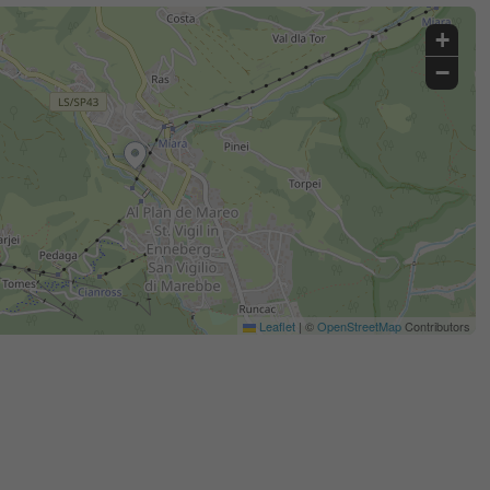
+
−
Leaflet
|
©
OpenStreetMap
Contributors