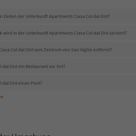
in Zeiten der Unterkunft Apartments Ciasa Col dal Ont?
 wird in der Unterkunft Apartments Ciasa Col dal Ont serviert?
Ciasa Col dal Ont vom Zentrum von San Vigilio entfernt?
 dal Ont ein Restaurant vor Ort?
l dal Ont einen Pool?
en
terkunft Apartments Ciasa Col dal Ont erlaubt?
partments Ciasa Col dal Ont?
Erhalten die Gäste von Apartments Ciasa Col dal Ont einen Südtirol Guestpass?