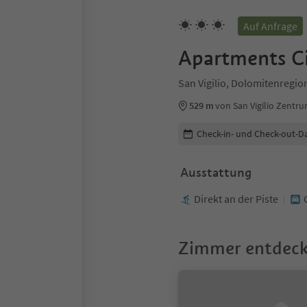
Auf Anfrage
Apartments Ci
San Vigilio, Dolomitenregio
529 m
von San Vigilio Zentr
Buchungsdetails bearbeiten
Check-in- und Check-out-D
Ausstattung
Direkt an der Piste
Zimmer entdec