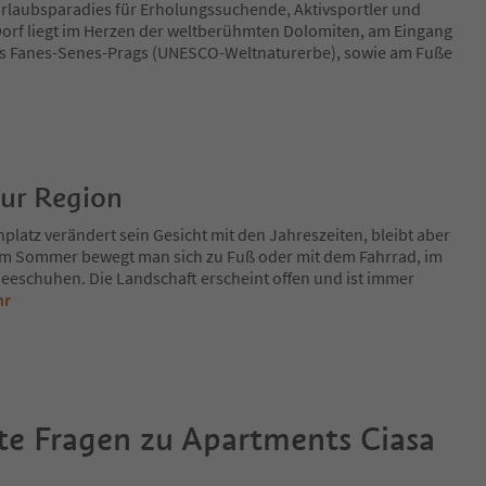
n Urlaubsparadies für Erholungssuchende, Aktivsportler und
 Dorf liegt im Herzen der weltberühmten Dolomiten, am Eingang
ks Fanes-Senes-Prags (UNESCO-Weltnaturerbe), sowie am Fuße
zur Region
platz verändert sein Gesicht mit den Jahreszeiten, bleibt aber
Im Sommer bewegt man sich zu Fuß oder mit dem Fahrrad, im
eeschuhen. Die Landschaft erscheint offen und ist immer
hr
te Fragen zu
Apartments Ciasa