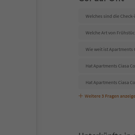
Welches sind die Check-
Welche Art von Frühstück
Wie weit ist Apartments 
Hat Apartments Ciasa Col
Hat Apartments Ciasa Co
Weitere
3
Fragen anzeig
Sind Haustiere in der Un
Welche Services bietet A