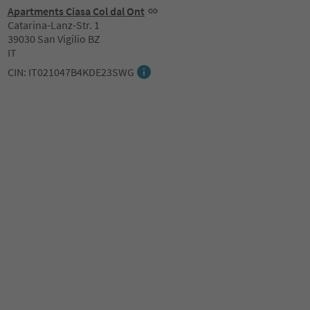
Apartments Ciasa Col dal Ont
Catarina-Lanz-Str. 1
39030 San Vigilio BZ
IT
CIN: IT021047B4KDE23SWG