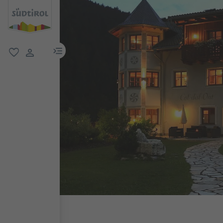
menu link
favorit
user link