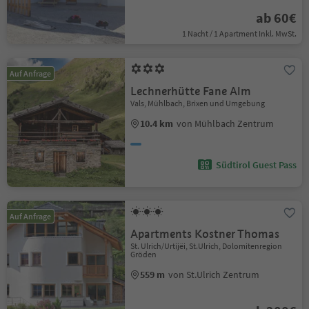
ab 60€
1 Nacht / 1 Apartment Inkl. MwSt.
Auf Anfrage
Lechnerhütte Fane Alm
Vals, Mühlbach, Brixen und Umgebung
10.4 km
von Mühlbach Zentrum
Südtirol Guest Pass
Auf Anfrage
Apartments Kostner Thomas
St. Ulrich/Urtijëi, St.Ulrich, Dolomitenregion
Gröden
559 m
von St.Ulrich Zentrum