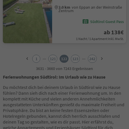
2.0 km
von Eppan an der Weinstraße
Zentrum
Südtirol Guest Pass
ab 138€
1 Nacht / 1 Apartment Inkl. MwSt.
1
2
...
...
1
121
122
123
242
3
4
3631 - 3660 von 7243 Ergebnissen
5
Ferienwohnungen Südtirol: Im Urlaub wie zu Hause
6
7
Du möchtest dich bei deinem Urlaub in Südtirol wie zu Hause
8
fühlen? Dann sieh dich nach einer Ferienwohnung um. In den
9
komplett mit Küche und vielen anderen Annehmlichkeiten
10
ausgestatteten Unterkünften genießt du maximale Freiheit und
11
Privatsphäre. Du bist an keine festen Essenszeiten oder
12
Hotelregeln gebunden, kannst dich herrlich ausschlafen und
13
deinen Tag so gestalten, wie es dir passt. Hier erfährst du,
14
welche Appartements und Ferienhäuser Südtirol für dich