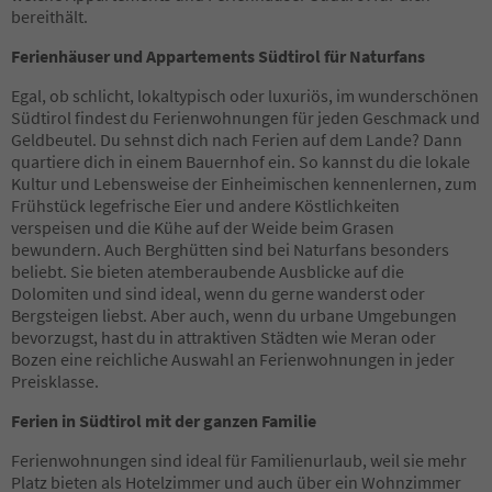
15
bereithält.
16
17
Ferienhäuser und Appartements Südtirol für Naturfans
18
19
Egal, ob schlicht, lokaltypisch oder luxuriös, im wunderschönen
20
Südtirol findest du Ferienwohnungen für jeden Geschmack und
21
Geldbeutel. Du sehnst dich nach Ferien auf dem Lande? Dann
22
quartiere dich in einem Bauernhof ein. So kannst du die lokale
23
Kultur und Lebensweise der Einheimischen kennenlernen, zum
24
Frühstück legefrische Eier und andere Köstlichkeiten
25
verspeisen und die Kühe auf der Weide beim Grasen
26
bewundern. Auch Berghütten sind bei Naturfans besonders
27
beliebt. Sie bieten atemberaubende Ausblicke auf die
28
Dolomiten und sind ideal, wenn du gerne wanderst oder
29
Bergsteigen liebst. Aber auch, wenn du urbane Umgebungen
30
bevorzugst, hast du in attraktiven Städten wie Meran oder
31
Bozen eine reichliche Auswahl an Ferienwohnungen in jeder
32
Preisklasse.
33
Ferien in Südtirol mit der ganzen Familie
34
35
Ferienwohnungen sind ideal für Familienurlaub, weil sie mehr
36
Platz bieten als Hotelzimmer und auch über ein Wohnzimmer
37